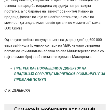
„До овој момент, извршени се претреси на 16 локации врз
основа на наредба издадена од судија на претходна
постапка, а по барање на јавниот обвинител. Имајќи ја
предвид фазата во која се наоѓа постапката, не сме во
можност да споделиме повеќе детали во моментов“, кажа
ОЈО Скопје.
Од злоупотребата со купувањето на „мерцедес“ од 600.000
евра за Никола Груевски со пари на МВР, немало откриена
поголема криминална набавка во ова Министерство кое е со
најголемиот број вработени и тендери во Македонија.
ПРЕТРЕС КАЈ ПОРАНЕШНИОТ ДИРЕКТОР НА
ВЛАДИНАТА СОЗР ПЕЦЕ МИРЧЕВСКИ, ОСОМНИЧЕН Е ЗА
ПРИМАЊЕ ПОТКУП
С. К. ДЕЛЕВСКА
Симнете ја мобилната апликација