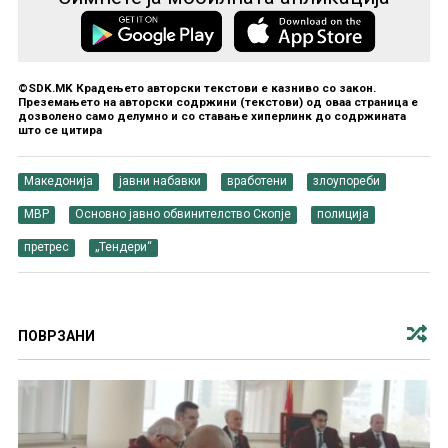
©SDK.MK Крадењето авторски текстови е казниво со закон.
Преземањето на авторски содржини (текстови) од оваа страница е
дозволено само делумно и со ставање хиперлинк до содржината
што се цитира
Македонија
јавни набавки
вработени
злоупореби
МВР
Основно јавно обвинителство Скопје
полиција
претрес
„Тендери“
ПОВРЗАНИ