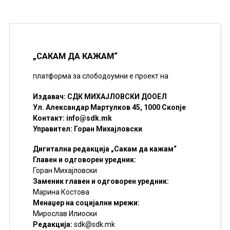
„САКАМ ДА КАЖАМ“
платформа за слободоумни е проект на
Издавач: СДК МИХАЈЛОВСКИ ДООЕЛ
Ул. Александар Мартулков 45, 1000 Скопје
Контакт:
info@sdk.mk
Управител: Горан Михајловски
Дигитална редакција „Сакам да кажам“
Главен и одговорен уредник:
Горан Михајловски
Заменик главен и одговорен уредник:
Марина Костова
Менаџер на социјални мрежи:
Мирослав Илиоски
Редакцијa:
sdk@sdk.mk