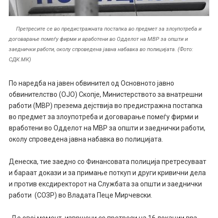
Претресите се во предистражната постапка во предмет за злоупотреба и
договарање помеѓу фирми и вработени во Одделот на МВР за општи и
заеднички работи, околу спроведена јавна набавка во полицијата. (Фото:
СДК.МК)
По наредба на јавен обвинител од Основното јавно
обвинителство (ОЈО) Скопје, Министерството за внатрешни
работи (МВР) презема дејствија во предистражна постапка
во предмет за злоупотреба и договарање помеѓу фирми и
вработени во Одделот на МВР за општи и заеднички работи,
околу спроведена јавна набавка во полицијата.
Денеска, тие заедно со Финансовата полиција претресуваат
и бараат докази и за примање поткуп и други кривични дела
и против ексдиректорот на Службата за општи и заеднички
работи (СОЗР) во Владата Пеце Мирчевски.