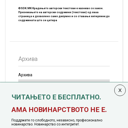
©SDK.MK Крадењето авторски текстови е казниво со закон.
Преземањето на авторски содржини (текстови) од оваа
страница е дозволено само делумно и со ставање хиперлинк до
содржината што се цитира
Архива
Архива
ЧИТАЊЕТО Е БЕСПЛАТНО.
Колумната
САКАМ ДА КАЖАМ
излегува од 12
АМА НОВИНАРСТВОТО НЕ Е.
јануари, 1991 година
Поддржете го слободното, независно, професионално
новинарство. Новинарство со интегритет.