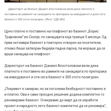
Директорот на базенот Даниел Апостоловски вели дека платното е
поставено во рамките на санацијата по препорака на изведувачот и дека сега
базенот е 300 отсто посигурен. (Фото: СДК.МК)
Црно платно е поставено на плафонот во базенот „Борис
Трајковски“ во Скопје, по санацијата која траеше 5 месеци. Од
први октомври базенот е повторно отворен за посетители,
откако беше затворан бидејќи падна лајсна, па мораше да се
врши санација на плафонот.
Директорот на базенот Даниел Апостоловски вели дека
платното е поставено во рамките на санацијата по препорака
на изведувачот и оти сега базенот е 300 отсто посигурен.
„Покривот е саниран, но за поголема безбедност поставено е
и платно. Ова е само преодно решение додека комплетно го
реновираме базенот. Очекуваме до март да се изработи
проект и наредното лето базенот комплетно да се реновира“,