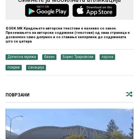
©SDK.MK Крадењето авторски текстови е казниво со закон.
Преземањето на авторски содржини (текстови) од оваа страница е
дозволено само делумно и со ставање хиперлинк до содржината
што се цитира
Дописна мрежа
базен
Борис Трајковски
лајсна
покрив
санација
ПОВРЗАНИ