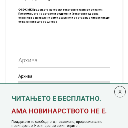
©SDK.MK Крадењето авторски текстови е казниво со закон.
Преземањето на авторски содржини (текстови) од оваа
страница е дозволено само делумно и со ставање хиперлинк до
содржината што се цитира
Архива
Архива
ЧИТАЊЕТО Е БЕСПЛАТНО.
Колумната
САКАМ ДА КАЖАМ
излегува од 12
АМА НОВИНАРСТВОТО НЕ Е.
јануари, 1991 година
Поддржете го слободното, независно, професионално
новинарство. Новинарство со интегритет.