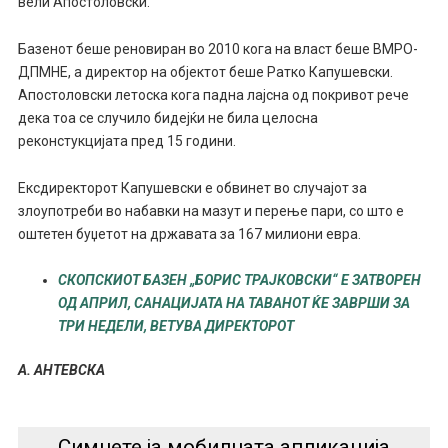
вели Апостоловски.
Базенот беше реновиран во 2010 кога на власт беше ВМРО-
ДПМНЕ, а директор на објектот беше Ратко Капушевски.
Апостоловски летоска кога падна лајсна од покривот рече
дека тоа се случило бидејќи не била целосна
реконстукцијата пред 15 години.
Ексдиректорот Капушевски е обвинет во случајот за
злоупотреби во набавки на мазут и перење пари, со што е
оштетен буџетот на државата за 167 милиони евра.
СКОПСКИОТ БАЗЕН „БОРИС ТРАЈКОВСКИ“ Е ЗАТВОРЕН
ОД АПРИЛ, САНАЦИЈАТА НА ТАВАНОТ ЌЕ ЗАВРШИ ЗА
ТРИ НЕДЕЛИ, ВЕТУВА ДИРЕКТОРОТ
А. АНТЕВСКА
Симнете ја мобилната апликација