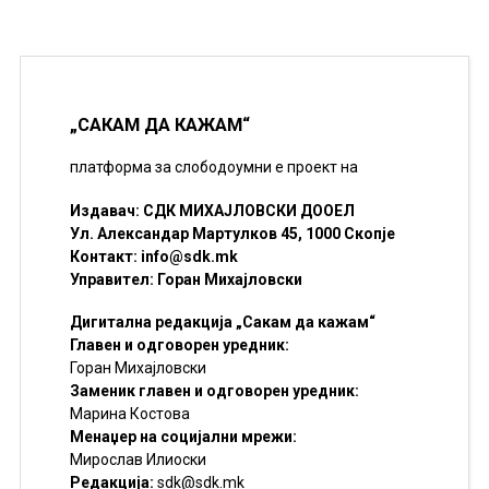
„САКАМ ДА КАЖАМ“
платформа за слободоумни е проект на
Издавач: СДК МИХАЈЛОВСКИ ДООЕЛ
Ул. Александар Мартулков 45, 1000 Скопје
Контакт:
info@sdk.mk
Управител: Горан Михајловски
Дигитална редакција „Сакам да кажам“
Главен и одговорен уредник:
Горан Михајловски
Заменик главен и одговорен уредник:
Марина Костова
Менаџер на социјални мрежи:
Мирослав Илиоски
Редакцијa:
sdk@sdk.mk