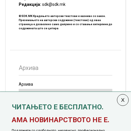
Редакцијa:
sdk@sdk.mk
©SDK.MK Крадењето авторски текстови е казниво со закон.
Преземањето на авторски содржини (текстови) од оваа
страница е дозволено само делумно и со ставање хиперлинк до
содржината што се цитира
Архива
Архива
ЧИТАЊЕТО Е БЕСПЛАТНО.
Колумната
САКАМ ДА КАЖАМ
излегува од 12
АМА НОВИНАРСТВОТО НЕ Е.
јануари, 1991 година
Поддржете го слободното, независно, професионално