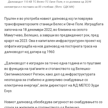
Далноводот 110 КВ ТС Велес-ТС Овче Поле, е со должина од 20,94
километри и е поставен на 83 столбови. (Фото: СДК.МК)
Пуштен е во употреба новиот далновод кој ги поврзува
трансформаторските станици Велес и Овче Поле. Изградбата
започна на 18 декември 2022, во близина на селото
Мамутчево, Велешко, а заврши во предвидениот рок, пред
крајот на 2023. Ова е капитален инфраструктурен проект кој
опфати изградба на нов далновод на постојната траса на
далноводот кој датира од 1960.
„Далноводот е изграден за точно една година и го пуштаме
во функција на граѓаните и стопанството од Велешко-
Светиниколскиот Регион, како дел од инфраструктурата
неопходна за стабилно и доверливо снабдување со
електрична енергија“, вели директорот на АД МЕПСО Зуди
Енуз.
Новиот далновод обезбедува сигурност во снабдувањето со
струја за жителите и стопанството од Велешко,