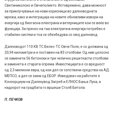
Светиниколско и Овчеполието. Истовремено, дава можност
за приклучување на нови корисници во далноводната
мрежа, како и интеграција на новите обновливи извори на
енергија од биогасна електрана и ветерниците кои се веќе во
функција. За пренос на таа електрична енергија потребен е
стабилен систем и тоа се обезбедува со овој далновод.
Далноводот 110 КВ ТС Велес-ТС Овче Поле, е со должина од
20,94 километри и е поставен на 83 столбови. Од нив целосно
се заменети 56 бетонски и три челично решеткасти столбови
и заменета е старата опрема. Инвестицијата е со вредност
од 2,3 милиони евра, од кои дел се сопствени средства на АД
МЕПСО, а дел се заем од ЕБОР. Изведувач на работите е
Конзорциум на Далекувод Загреб и ЕЛНОС Бања Лука, а
надзорот на градбата го вршеше Столб Битола.
П. ПЕЧКОВ