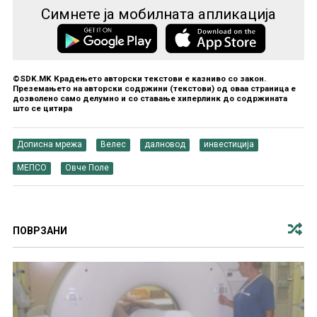
Симнете ја мобилната апликација
©SDK.MK Крадењето авторски текстови е казниво со закон.
Преземањето на авторски содржини (текстови) од оваа страница е
дозволено само делумно и со ставање хиперлинк до содржината
што се цитира
Дописна мрежа
Велес
далновод
инвестиција
МЕПСО
Овче Поле
ПОВРЗАНИ