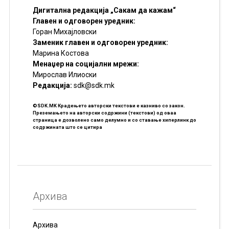
Дигитална редакција „Сакам да кажам“
Главен и одговорен уредник:
Горан Михајловски
Заменик главен и одговорен уредник:
Марина Костова
Менаџер на социјални мрежи:
Мирослав Илиоски
Редакцијa:
sdk@sdk.mk
©SDK.MK Крадењето авторски текстови е казниво со закон.
Преземањето на авторски содржини (текстови) од оваа
страница е дозволено само делумно и со ставање хиперлинк до
содржината што се цитира
Архива
Архива