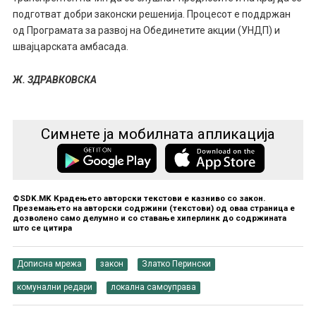
подготват добри законски решенија. Процесот е поддржан
од Програмата за развој на Обединетите акции (УНДП) и
швајцарската амбасада.
Ж. ЗДРАВКОВСКА
Симнете ја мобилната апликација
©SDK.MK Крадењето авторски текстови е казниво со закон.
Преземањето на авторски содржини (текстови) од оваа страница е
дозволено само делумно и со ставање хиперлинк до содржината
што се цитира
Дописна мрежа
закон
Златко Перински
комунални редари
локална самоуправа