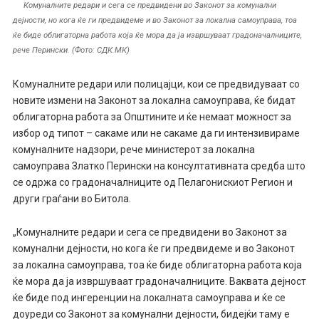
Комуналните редари и сега се предвидени во Законот за комунални
дејности, но кога ќе ги предвидеме и во Законот за локална самоуправа, тоа
ќе биде облигаторна работа која ќе мора да ја извршуваат градоначалниците,
рече Перински. (Фото: СДК.МК)
Комуналните редари или полицајци, кои се предвидуваат со
новите измени на Законот за локална самоуправа, ќе бидат
облигаторна работа за Општините и ќе немаат можност за
избор од типот – сакаме или не сакаме да ги интензивираме
комуналните надзори, рече министерот за локална
самоуправа Златко Перински на консултативната средба што
се одржа со градоначалниците од Пелагонискиот Регион и
други граѓани во Битола.
„Комуналните редари и сега се предвидени во Законот за
комунални дејности, но кога ќе ги предвидеме и во Законот
за локална самоуправа, тоа ќе биде облигаторна работа која
ќе мора да ја извршуваат градоначалниците. Ваквата дејност
ќе биде под ингеренции на локалната самоуправа и ќе се
доуреди со Законот за комунални дејности, бидејќи таму е