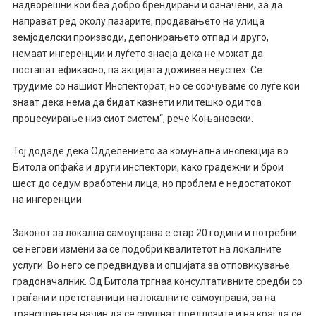
надворешни кои беа добро брендирани и означени, за да
направат ред околу пазарите, продавањето на улица
земјоделски производи, депонирањето отпад и друго,
немаат ингеренции и луѓето знаеја дека не можат да
постапат ефикасно, па акцијата доживеа неуспех. Се
трудиме со нашиот Инспекторат, но се соочуваме со луѓе кои
знаат дека нема да бидат казнети или тешко оди тоа
процесуирање низ сиот систем“, рече Коњановски.
Тој додаде дека Одделението за комунална инспекција во
Битола опфаќа и други инспектори, како градежни и брои
шест до седум вработени лица, но проблем е недостатокот
на ингеренции.
Законот за локална самоуправа е стар 20 години и потребни
се негови измени за се подобри квалитетот на локалните
услуги. Во него се предвидува и опцијата за отповикување
градоначалник. Од Битола тргнаа консултативните средби со
граѓани и претставници на локалните самоуправи, за на
транспрентен начин да се слушнат предлозите и на крај да се