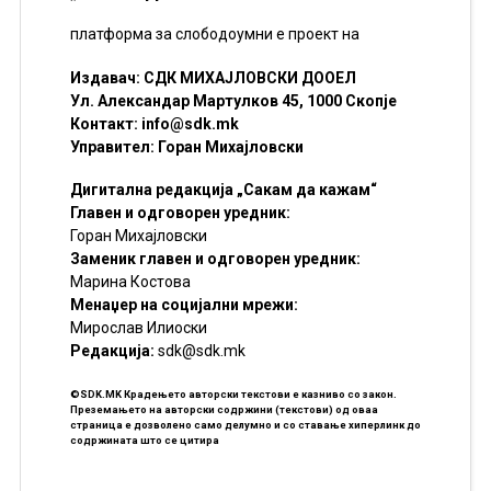
платформа за слободоумни е проект на
Издавач: СДК МИХАЈЛОВСКИ ДООЕЛ
Ул. Александар Мартулков 45, 1000 Скопје
Контакт:
info@sdk.mk
Управител: Горан Михајловски
Дигитална редакција „Сакам да кажам“
Главен и одговорен уредник:
Горан Михајловски
Заменик главен и одговорен уредник:
Марина Костова
Менаџер на социјални мрежи:
Мирослав Илиоски
Редакцијa:
sdk@sdk.mk
©SDK.MK Крадењето авторски текстови е казниво со закон.
Преземањето на авторски содржини (текстови) од оваа
страница е дозволено само делумно и со ставање хиперлинк до
содржината што се цитира