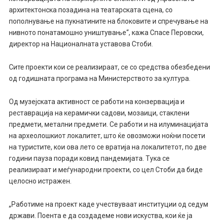
архитектонска позадина на театарската сцена, со
пополнување на пукнатините на блоковите и спречување на
нивното понатамошно уништување“, кажа Спасе Перовски,
директор на Националната уставова Стоби.
Сите проекти кои се реализираат, се со средства обезбедени
од годишната програма на Министерството за култура.
Од музејската активност се работи на конзервација и
реставрација на керамички садови, мозаици, стаклени
предмети, метални предмети. Се работи и на илуминацијата
на археолошкиот локалитет, што ќе овозможи ноќни посети
на туристите, кои ова лето се вратија на локалитетот, по две
години пауза поради ковид пандемијата. Тука се
реализираат и меѓународни проекти, со цел Стоби да биде
целосно истражен.
„Работиме на проект каде учествуваат институции од седум
држави. Поента е да создадеме нови искуства, кои ќе ја