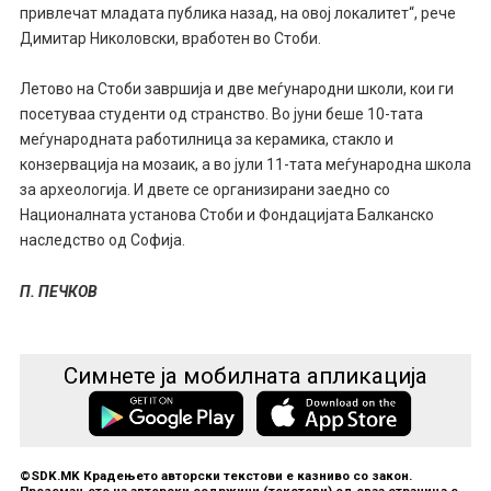
привлечат младата публика назад, на овој локалитет“, рече
Димитар Николовски, вработен во Стоби.
Летово на Стоби завршија и две меѓународни школи, кои ги
посетуваа студенти од странство. Во јуни беше 10-тата
меѓународната работилница за керамика, стакло и
конзервација на мозаик, а во јули 11-тата меѓународна школа
за археологија. И двете се организирани заедно со
Националната установа Стоби и Фондацијата Балканско
наследство од Софија.
П. ПЕЧКОВ
Симнете ја мобилната апликација
©SDK.MK Крадењето авторски текстови е казниво со закон.