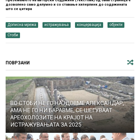
Преземањето на авторски содржини (текстови) од оваа страница е
дозволено само делумно и со ставање хиперлинк до содржината
што се цитира
Дописна мрежа
истражувања
концервација
објекти
Стоби
ПОВРЗАНИ
ВО СТОБИ НЕ ГО НАЈДОВМЕ АЛЕКСАНДАР,
АМА НЕ ГО НИ БАРАВМЕ, СЕ ШЕГУВААТ
АРЕОХОЛОЗИТЕ НА КРАЈОТ НА
ИСТРАЖУВАЊАТА ЗА 2025