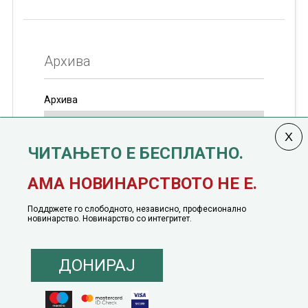
Архива
Архива
ЧИТАЊЕТО Е БЕСПЛАТНО.
Колумната
САКАМ ДА КАЖАМ
излегува од 12
АМА НОВИНАРСТВОТО НЕ Е.
јануари, 1991 година
Поддржете го слободното, независно, професионално
новинарство. Новинарство со интегритет.
ДОНИРАЈ
© 2016 - 2026 Сакам Да Кажам. Сите права задржани |
Маркетинг
понуда
|
Понуда за политичко рекламирање
|
Политика на приватност
|
Политика на инклузија
|
Кодекс на однесување