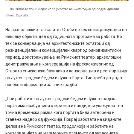
Во Стоби во тек е и проект со учество на институции од седум држави.
(Фото: СДК.МК)
На археолошкиот локалитет Стоби во тек се истражувања на
неколку објекти, дел од годишната програма за работа. Во
тек се конзервација на архитектонските остатоци од
резиденцијален и комерцијален кварт од рановизантиски
период, доистражувања на Римскиот театар, археолошки
доистражувања и конзервација на фрескоживопис од
Старата епископска базилика и конзервација и реставрација
на Јужен градски бедем и Јужна Порта. Тие треба да дадат
повеќе информации за овие градби.
„При работите на Јужен градски бедем и Јужна градска
порта има возбудливи откритија и наоди, кои укажуваат на
точна временска рамка кога портата била затворена и
ставена надвор од функција. Покрај работата на ѕиданите
делови на Римскиот театар, продолжија и работите на
конзервацијата на мермерните елементи од украсената