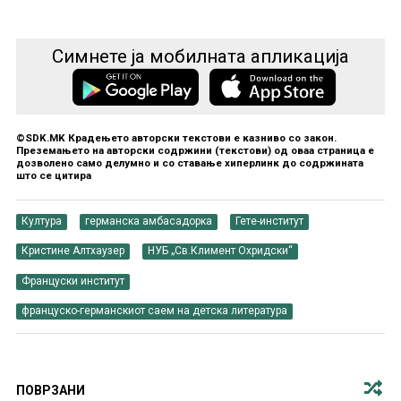
Симнете ја мобилната апликација
©SDK.MK Крадењето авторски текстови е казниво со закон.
Преземањето на авторски содржини (текстови) од оваа страница е
дозволено само делумно и со ставање хиперлинк до содржината
што се цитира
Култура
германска амбасадорка
Гете-институт
Кристине Алтхаузер
НУБ „Св.Климент Охридски“
Француски институт
француско-германскиот саем на детска литература
ПОВРЗАНИ