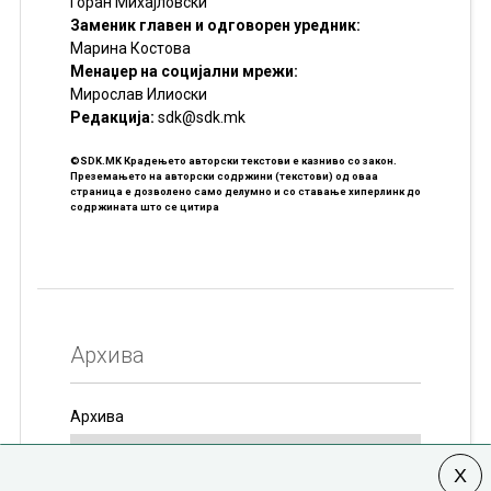
Горан Михајловски
Заменик главен и одговорен уредник:
Марина Костова
Менаџер на социјални мрежи:
Мирослав Илиоски
Редакцијa:
sdk@sdk.mk
©SDK.MK Крадењето авторски текстови е казниво со закон.
Преземањето на авторски содржини (текстови) од оваа
страница е дозволено само делумно и со ставање хиперлинк до
содржината што се цитира
Архива
Архива