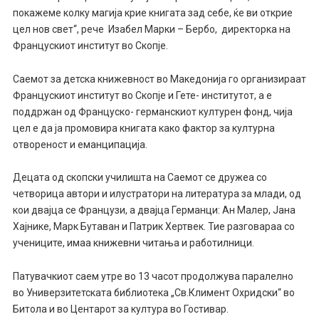
покажеме колку магија крие книгата зад себе, ќе ви открие
цел нов свет“, рече Изабел Марки – Бербо, директорка на
Францускиот институт во Скопје.
Саемот за детска книжевност во Македонија го организираат
Францускиот институт во Скопје и Гете- институтот, а е
поддржан од Француско- германскиот културен фонд, чија
цел е да ја промовира книгата како фактор за културна
отвореност и еманципација.
Децата од скопски училишта на Саемот се дружеа со
четворица автори и илустратори на литература за млади, од
кои двајца се Французи, а двајца Германци: Ан Малер, Јана
Хајнике, Марк Бутаван и Патрик Хертвек. Тие разговараа со
учениците, имаа книжевни читања и работилници.
Патувачкиот саем утре во 13 часот продолжува паралелно
во Универзитетската библиотека „Св.Климент Охридски“ во
Битола и во Центарот за култура во Гостивар.