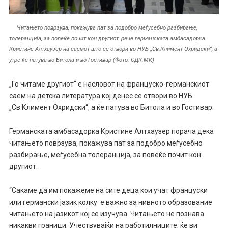
Читањето поврзува, покажува пат за подобро меѓусебно разбирање,
толеранција, за повеќе почит кон другиот, рече германската амбасадорка
Кристине Алтхаузер на саемот што се отвори во НУБ „Св.Климент Охридски“, а
утре ќе патува во Битола и во Гостивар (Фото: СДК.МК)
„Го читаме другиот“ е насловот на француско-германскиот
саем на детска литература кој денес се отвори во НУБ
„Св.Климент Охридски“, а ќе патува во Битола и во Гостивар.
Германската амбасадорка Кристине Алтхаузер порача дека
читањето поврзува, покажува пат за подобро меѓусебно
разбирање, меѓусебна толеранција, за повеќе почит кон
другиот.
“Сакаме да им покажеме на сите деца кои учат француски
или германски јазик колку е важно за нивното образование
читањето на јазикот кој се изучува. Читањето не познава
никакви граници. Учествувајќи на работилниците, ќе ви