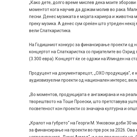
„Како дете, долго време мислев дека моите зборови
моментот кога научив да држам молив во рака. Малк
песни. Денес музиката е мојата кариера и животна м
преку музика. А денес сум среќен што утреден некој
вели Слаткаристика.
На Годишниот конкурс за финансирање проекти од н
концертот на Слаткаристка со пријателите во Охрид
(3.300 евра). Концертт ќе се одржи на Илинден на ст
Продуцент на документарецот, „ОХО продукција“, е к
аудиовизуелни проекти од национален интерес, вел
„Во моментов, продукцијата е ангажирана и на реал
творештвото на Тоше Проески, што претставува ушт
посветеност кон проекти со значајна културна и опш
„Кралот на ѓубрето“ на Георги М. Унковски доби 30 
за финансирање на проекти во прв рок за 2026. Ова 
наградуваниот „Диџеј Ахмед“, и е во продукција на „