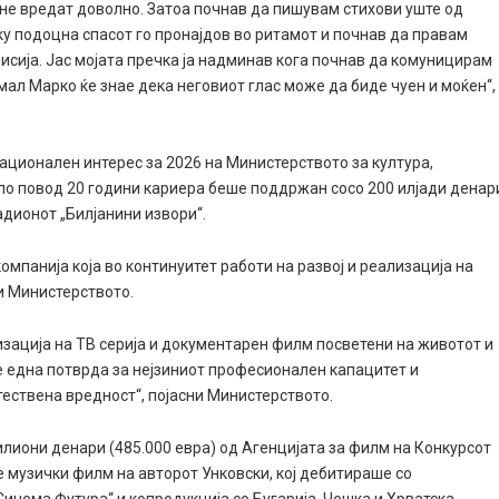
 не вредат доволно. Затоа почнав да пишувам стихови уште од
у подоцна спасот го пронајдов во ритамот и почнав да правам
исија. Јас мојата пречка ја надминав кога почнав да комуницирам
 мал Марко ќе знае дека неговиот глас може да биде чуен и моќен“,
ационален интерес за 2026 на Министерството за култура,
 по повод 20 години кариера беше поддржан сосо 200 илјади денар
адионот „Билјанини извори“.
омпанија која во континуитет работи на развој и реализација на
и Министерството.
изација на ТВ серија и документарен филм посветени на животот и
е една потврда за нејзиниот професионален капацитет и
тествена вредност“, појасни Министерството.
милиони денари (485.000 евра) од Агенцијата за филм на Конкурсот
е музички филм на авторот Унковски, кој дебитираше со
Синема Футура“ и копродукција со Бугарија, Чешка и Хрватска.