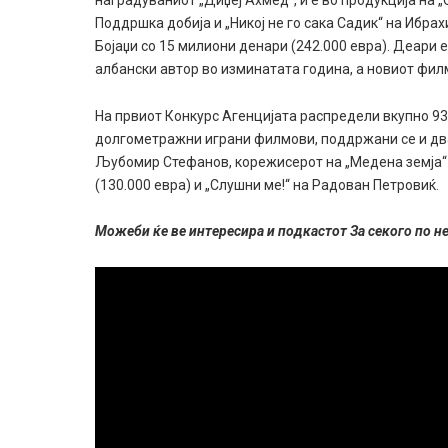
Поддршка добија и „Никој не го сака Садик“ на Ибрах
Бојаџи со 15 милиони денари (242.000 евра). Деари е
албански автор во изминатата година, а новиот фил
На првиот Конкурс Агенцијата распредели вкупно 93 
долгометражни играни филмови, поддржани се и дв
Љубомир Стефанов, корежисерот на „Медена земја“ 
(130.000 евра) и „Слушни ме!“ на Рaдован Петровиќ.
Можеби ќе ве интересира и подкастот За секого по н