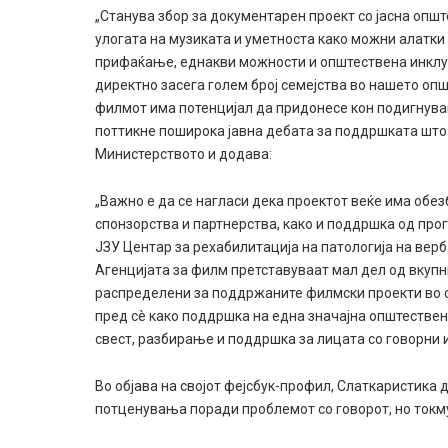
„Станува збор за документарен проект со јасна опш
улогата на музиката и уметноста како можни алатки
прифаќање, еднакви можности и општествена инклузи
директно засега голем број семејства во нашето опш
филмот има потенцијал да придонесе кон подигнува
поттикне поширока јавна дебата за поддршката што 
Министерството и додава:
„Важно е да се нагласи дека проектот веќе има обе
спонзорства и партнерства, како и поддршка од пр
ЈЗУ Центар за рехабилитација на патологија на вер
Агенцијата за филм претставуваат мал дел од вкупн
распределени за поддржаните филмски проекти во ов
пред сè како поддршка на една значајна општествен
свест, разбирање и поддршка за лицата со говорни 
Во објава на својот фејсбук-профил, Слаткаристика 
потценувања поради проблемот со говорот, но токму