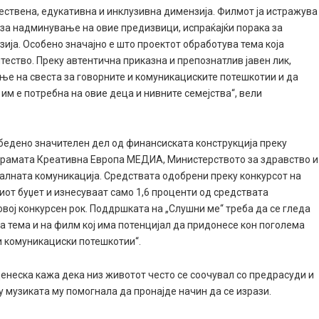
тествена, едукативна и инклузивна димензија. Филмот ја истражува
 за надминување на овие предизвици, испраќајќи порака за
ја. Особено значајно е што проектот обработува тема која
тество. Преку автентична приказна и препознатлив јавен лик,
ње на свеста за говорните и комуникациските потешкотии и да
им е потребна на овие деца и нивните семејства“, вели
збедено значителен дел од финансиската конструкција преку
ограмата Креативна Европа МЕДИА, Министерството за здравство и
балната комуникација. Средствата одобрени преку конкурсот на
иот буџет и изнесуваат само 1,6 проценти од средствата
ој конкурсeн рок. Поддршката на „Слушни ме“ треба да се гледа
а тема и на филм кој има потенцијал да придонесе кон поголема
и комуникациски потешкотии“.
денеска кажа дека низ животот често се соочувал со предрасуди и
 музиката му помогнала да пронајде начин да се изрази.