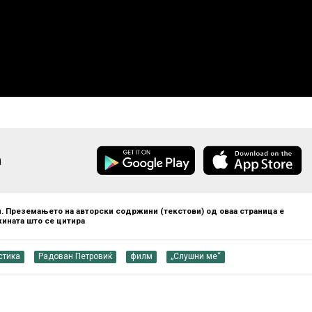
а
. Преземањето на авторски содржини (текстови) од оваа страница е
ината што се цитира
стика
Радован Петровиќ
филм
„Слушни ме“