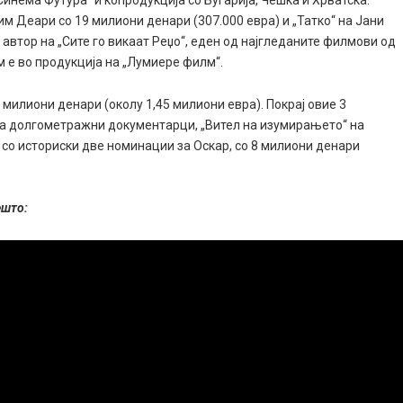
им Деари со 19 милиони денари (307.000 евра) и „Татко“ на Јани
 автор на „Сите го викаат Реџо“, еден од најгледаните филмови од
м е во продукција на „Лумиере филм“.
милиони денари (околу 1,45 милиони евра). Покрај овие 3
а долгометражни документарци, „Вител на изумирањето“ на
со историски две номинации за Оскар, со 8 милиони денари
ешто: