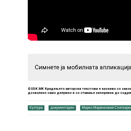
Симнете ја мобилната апликациј
©SDK.MK Крадењето авторски текстови е казниво со закон
дозволено само делумно и со ставање хиперлинк до содрж
Култура
документарен
Марко Маринковиќ-Слаткари