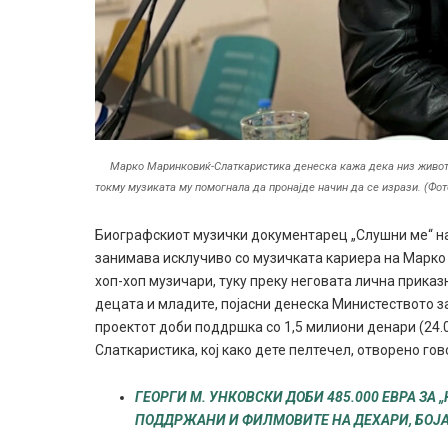
Марко Маринковиќ-Слаткаристика денеска кажа дека низ живото
токму музиката му помогнала да пронајде начин да се изрази. (Фо
Биографскиот музички документарец „Слушни ме“ на 
занимава исклучиво со музичката кариера на Марко
хоп-хоп музичари, туку преку неговата лична приказ
децата и младите, појасни денеска Министеството за
проектот доби поддршка со 1,5 милиони денари (24.0
Слаткаристика, кој како дете пелтечел, отворено гов
ГЕОРГИ М. УНКОВСКИ ДОБИ 485.000 ЕВРА ЗА 
ПОДДРЖАНИ И ФИЛМОВИТЕ НА ДЕХАРИ, БОЈА