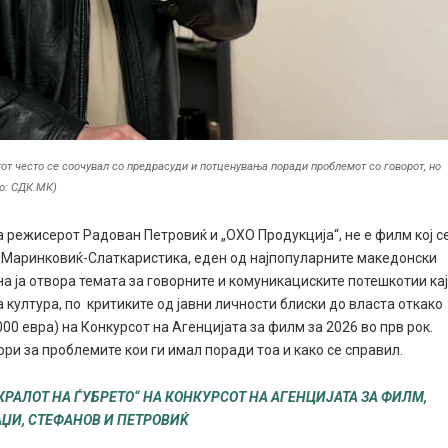
т често се соочувал со предрасуди и потценувања поради проблемот со говорот, но
то: СДК.МК)
режисерот Радован Петровиќ и „ОХО Продукција“, не е филм кој с
 Маринковиќ-Слаткаристика, еден од најпопуларните македонски
на ја отвора темата за говорните и комуникациските потешкотии ка
 култура, по критиките од јавни личности блиски до власта откако
00 евра) на Конкурсот на Агенцијата за филм за 2026 во прв рок.
ори за проблемите кои ги имал поради тоа и како се справил.
„КРАЛОТ НА ЃУБРЕТО“ НА КОНКУРСОТ НА АГЕНЦИЈАТА ЗА ФИЛМ,
ЏИ, СТЕФАНОВ И ПЕТРОВИЌ