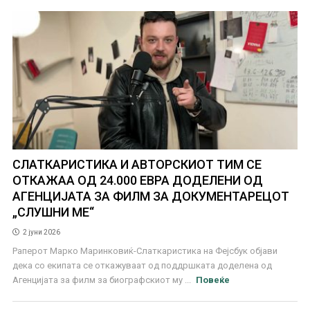
СЛАТКАРИСТИКА И АВТОРСКИОТ ТИМ СЕ
ОТКАЖАА ОД 24.000 ЕВРА ДОДЕЛЕНИ ОД
АГЕНЦИЈАТА ЗА ФИЛМ ЗА ДОКУМЕНТАРЕЦОТ
„СЛУШНИ МЕ“
2 јуни 2026
Раперот Марко Маринковиќ-Слаткаристика на Фејсбук објави
дека со екипата се откажуваат од поддршката доделена од
Агенцијата за филм за биографскиот му ...
Повеќе