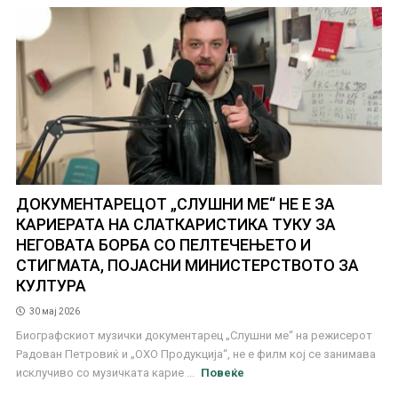
ДОКУМЕНТАРЕЦОТ „СЛУШНИ МЕ“ НЕ Е ЗА
КАРИЕРАТА НА СЛАТКАРИСТИКА ТУКУ ЗА
НЕГОВАТА БОРБА СО ПЕЛТЕЧЕЊЕТО И
СТИГМАТА, ПОЈАСНИ МИНИСТЕРСТВОТО ЗА
КУЛТУРА
30 мај 2026
Биографскиот музички документарец „Слушни ме“ на режисерот
Радован Петровиќ и „ОХО Продукција“, не е филм кој се занимава
исклучиво со музичката карие ...
Повеќе