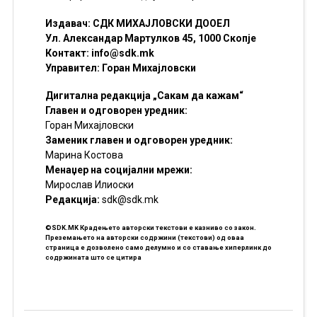
Издавач: СДК МИХАЈЛОВСКИ ДООЕЛ
Ул. Александар Мартулков 45, 1000 Скопје
Контакт:
info@sdk.mk
Управител: Горан Михајловски
Дигитална редакција „Сакам да кажам“
Главен и одговорен уредник:
Горан Михајловски
Заменик главен и одговорен уредник:
Марина Костова
Менаџер на социјални мрежи:
Мирослав Илиоски
Редакцијa:
sdk@sdk.mk
©SDK.MK Крадењето авторски текстови е казниво со закон.
Преземањето на авторски содржини (текстови) од оваа
страница е дозволено само делумно и со ставање хиперлинк до
содржината што се цитира