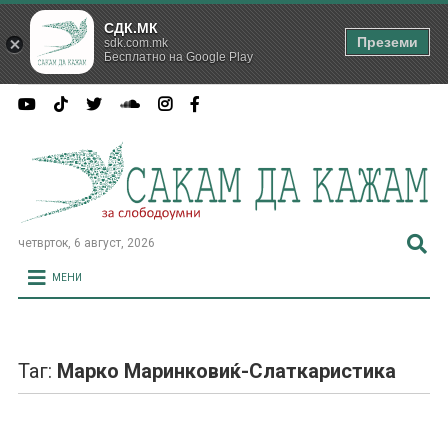
СДК.МК
Преземи
sdk.com.mk
Бесплатно на Google Play
четврток, 6 август, 2026
МЕНИ
Таг:
Марко Маринковиќ-Слаткаристика