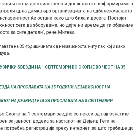
астани и потоа достоинствено и доследно ќе информираме 
 да фрли црна дамка врз организацијата на одбележувањето
нспарентност ќе остане како што била и досега. Постојат
жност сега да зборуваме, но дајте ни време да ги објавим
ста за сите детали“, рече Митева.
лавата на 35-годишнината од независноста, ниту пак кој и како
дува.
УЗИЧКИ ЅВЕЗДИ НА 1 СЕПТЕМВРИ ВО СКОПЈЕ ВО ЧЕСТ НА 35
ВЕЗДА НА ПРОСЛАВАТА НА 35 ГОДИНИ НЕЗАВИСНОСТ НА
АПОТ НА ДЕЈВИД ГЕТА ЗА ПРОСЛАВАТА НА 8 СЕПТЕМВРИ
о Скопје на 1 септември заедно со некои од најпознатите
н за јавност, додека за настапот на Дејвид Гета на
е потребна регистрација преку интернет, за што требаше д