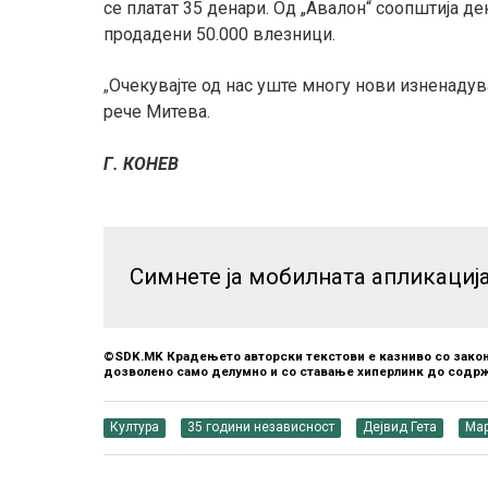
се платат 35 денари. Од „Авалон“ соопштија де
продадени 50.000 влезници.
О
чекувајте од нас уште многу нови изненаду
„
рече Митева.
Г. КОНЕВ
Симнете ја мобилната апликациј
©SDK.MK Крадењето авторски текстови е казниво со закон
дозволено само делумно и со ставање хиперлинк до содрж
Култура
35 години независност
Дејвид Гета
Мар