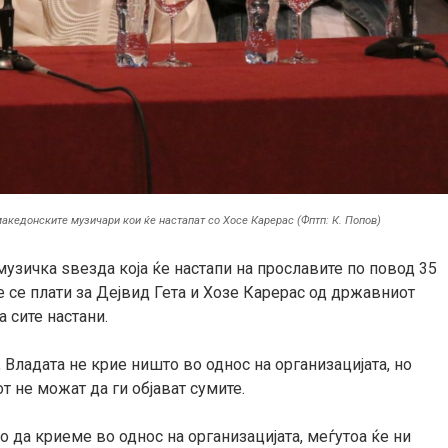
акедонските музичари кои ќе настапат со Хосе Карерас (Фптп: К. Попов)
а музичка ѕвезда која ќе настапи на прославите по повод 35
е се плати за Дејвид Гета и Хозе Карерас од државниот
 сите настани.
Владата не крие ништо во однос на организацијата, но
 не можат да ги објават сумите.
да криеме во однос на организацијата, меѓутоа ќе ни