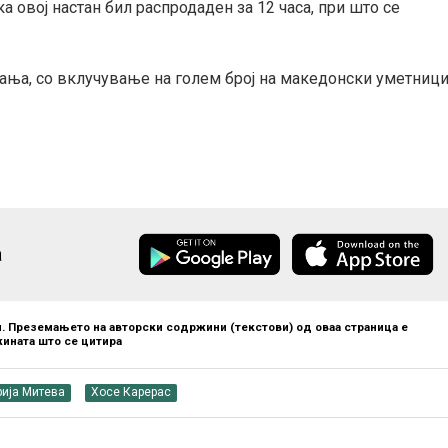
ка овој настан бил распродаден за 12 часа, при што се
вања, со вклучување на голем број на македонски уметниц
а
. Преземањето на авторски содржини (текстови) од оваа страница е
ината што се цитира
ија Митева
Хосе Карерас