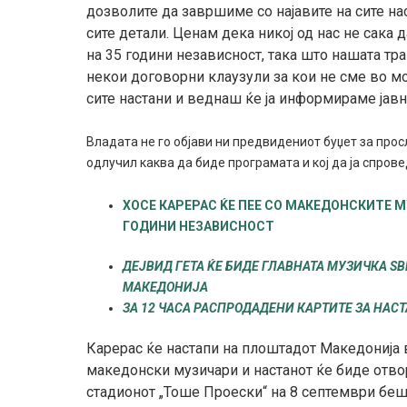
дозволите да завршиме со најавите на сите н
сите детали. Ценам дека никој од нас не сака
на 35 години независност, така што нашата тра
некои договорни клаузули за кои не сме во мо
сите настани и веднаш ќе ја информираме јавно
Владата не го објави ни предвидениот буџет за прос
одлучил каква да биде програмата и кој да ја спрове
ХОСЕ КАРЕРАС ЌЕ ПЕЕ СО МАКЕДОНСКИТЕ М
ГОДИНИ НЕЗАВИСНОСТ
ДЕЈВИД ГЕТА ЌЕ БИДЕ ГЛАВНАТА МУЗИЧКА Ѕ
МАКЕДОНИЈА
ЗА 12 ЧАСА РАСПРОДАДЕНИ КАРТИТЕ ЗА НАСТ
Карерас ќе настапи на плоштадот Македонија в
македонски музичари и настанот ќе биде отворе
стадионот „Тоше Проески“ на 8 септември беш