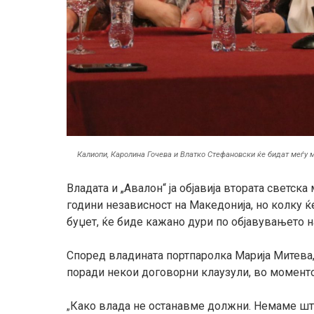
Калиопи, Каролина Гочева и Влатко Стефановски ќе бидат меѓу м
Владата и „Авалон“ ја објавија втората светск
години независност на Македонија, но колку ќ
буџет, ќе биде кажано дури по објавувањето на
Според владината портпаролка Марија Митева, 
поради некои договорни клаузули, во моментот
Како влада не останавме должни. Немаме што 
„