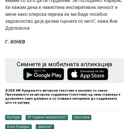
имаме со што да се гордееме. За господинот Карерас
ќе кажам дека е навистина инспиративна личност и
мене како оперска пејачка ќе ми биде посебно
задоволство да ја делам сцената со него“, кажа Ана
Дурловски.
Г. КОНЕВ
Симнете ја мобилната апликација
©SDK.MK Крадењето авторски текстови е казниво со закон.
Преземањето на авторски содржини (текстови) од оваа страница е
дозволено само делумно и со ставање хиперлинк до содржината
што се цитира
Култура
35 години независност
прослава
Хосе Карерас
„Авалон“