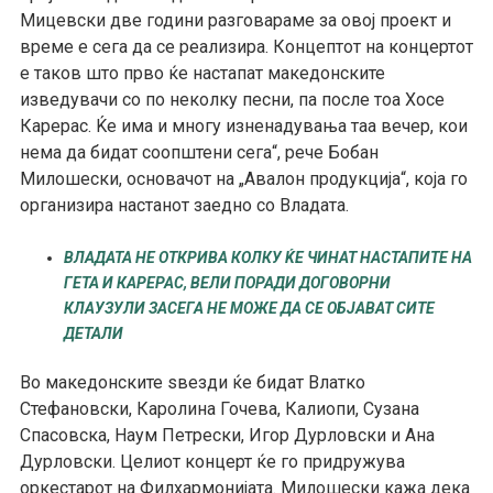
Мицевски две години разговараме за овој проект и
време е сега да се реализира. Концептот на концертот
е таков што прво ќе настапат македонските
изведувачи со по неколку песни, па после тоа Хосе
Карерас. Ќе има и многу изненадувања таа вечер, кои
нема да бидат соопштени сега“, рече Бобан
Милошески, основачот на „Авалон продукција“, која го
организира настанот заедно со Владата.
ВЛАДАТА НЕ ОТКРИВА КОЛКУ ЌЕ ЧИНАТ НАСТАПИТЕ НА
ГЕТА И КАРЕРАС, ВЕЛИ ПОРАДИ ДОГОВОРНИ
КЛАУЗУЛИ ЗАСЕГА НЕ МОЖЕ ДА СЕ ОБЈАВАТ СИТЕ
ДЕТАЛИ
Во македонските ѕвезди ќе бидат Влатко
Стефановски, Каролина Гочева, Калиопи, Сузана
Спасовска, Наум Петрески, Игор Дурловски и Ана
Дурловски. Целиот концерт ќе го придружува
оркестарот на Филхармонијата. Милошески кажа дека