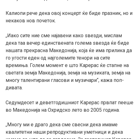
Калиопи рече дека овој концерт ќе биде празник, но и
некаков нов почеток.
Иако сите ние сме најавени како ѕвезди, мислам
„
дека таа вечер единствената голема ѕвезда ќе биде
нашата прекрасна Македонија, која ќе има прилика да
го угости еден од најголемите тенори на сите
времиња. Голем момент е што Карерас ќе стапне на
светата земја Македонија, земја на музиката, земја на
многу талентирани гласови и музичари“, кажа поп-
дивата.
Седумдесет и деветгодишниот Карерас првпат пееше
во Македонија на Охридско лето во 2005 година.
Многу ми е драго дека сме свесни дека имаме
„
квалитетни наши репродуктивни уметници и дека