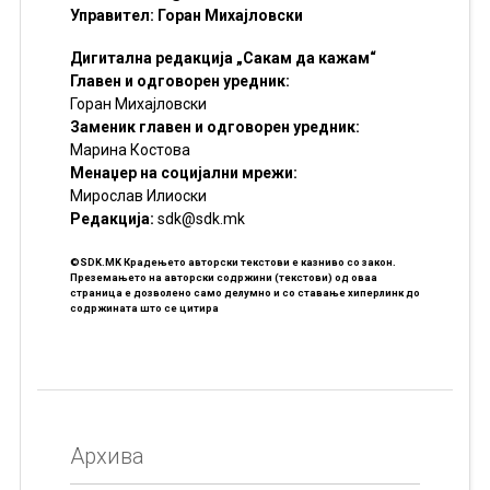
Управител: Горан Михајловски
Дигитална редакција „Сакам да кажам“
Главен и одговорен уредник:
Горан Михајловски
Заменик главен и одговорен уредник:
Марина Костова
Менаџер на социјални мрежи:
Мирослав Илиоски
Редакцијa:
sdk@sdk.mk
©SDK.MK Крадењето авторски текстови е казниво со закон.
Преземањето на авторски содржини (текстови) од оваа
страница е дозволено само делумно и со ставање хиперлинк до
содржината што се цитира
Архива