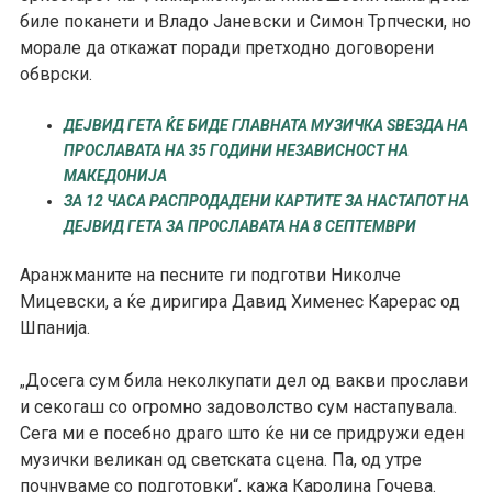
биле поканети и Владо Јаневски и Симон Трпчески, но
морале да откажат поради претходно договорени
обврски.
ДЕЈВИД ГЕТА ЌЕ БИДЕ ГЛАВНАТА МУЗИЧКА ЅВЕЗДА НА
ПРОСЛАВАТА НА 35 ГОДИНИ НЕЗАВИСНОСТ НА
МАКЕДОНИЈА
ЗА 12 ЧАСА РАСПРОДАДЕНИ КАРТИТЕ ЗА НАСТАПОТ НА
ДЕЈВИД ГЕТА ЗА ПРОСЛАВАТА НА 8 СЕПТЕМВРИ
Аранжманите на песните ги подготви Николче
Мицевски, а ќе диригира Давид Хименес Карерас од
Шпанија.
Досега сум била неколкупати дел од вакви прослави
„
и секогаш со огромно задоволство сум настапувала.
Сега ми е посебно драго што ќе ни се придружи еден
музички великан од светската сцена. Па, од утре
почнуваме со подготовки“, кажа Каролина Гочева.