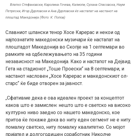
Влатко Стефановски, Каролина Гочева, Калиопи, Сузана Спасовска, Наум
Петрески, Игор Дурловски и Ана Дурловски ќе настапат на настанот на
плоштад Македонија (Фото: К. Попов)
Славниот шпански тенор Хосе Карерас и некои од
најпознатите македонски музичари ќе настапат на
плоштадот Македонија во Скопје на 1 септември во
рамките на одбележувањето на 35 години
независност на Македонија. Како и настапот на Дејвид
Гета на стадионот „Тоше Проески“ на 8 септември, и
настанот насловен „Хосе Карерас и македонскиот ол-
старс“ ќе биде отворен за јавност.
Сфативме дека е ова идеален проект за концептот
„
каков што е замислен: нешто што е светско на високо
културно ниво заедно со нашето македонско, кое
притоа ќе покаже дека во ниту еден сегмент не е ниту
помалку светско, ниту помалку квалитетно. Со мојот
пријател и долгогодишен соработник Николче