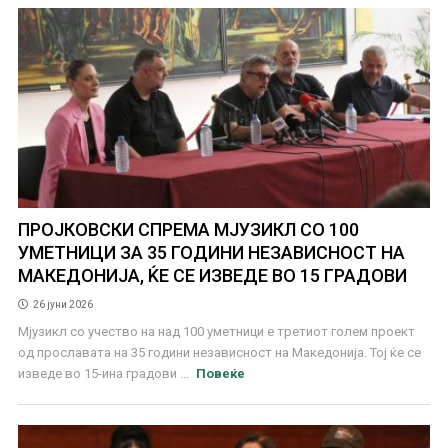
ПРОЈКОВСКИ СПРЕМА МЈУЗИКЛ СО 100
УМЕТНИЦИ ЗА 35 ГОДИНИ НЕЗАВИСНОСТ НА
МАКЕДОНИЈА, ЌЕ СЕ ИЗВЕДЕ ВО 15 ГРАДОВИ
26 јуни 2026
Мјузикл со учество на над 100 уметници е третиот голем проект
од прославата на 35 години независност на Македонија. Тој ќе се
изведе во 15-ина градови ...
Повеќе