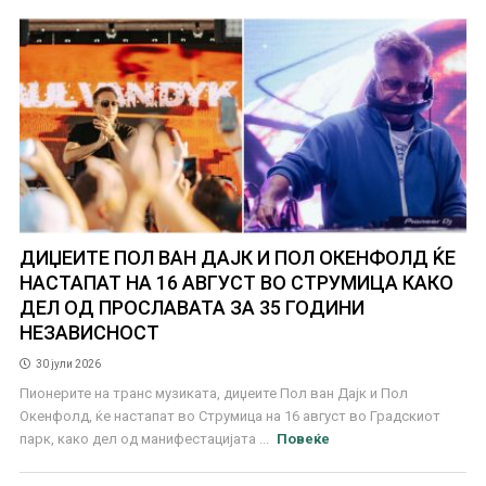
ДИЏЕИТЕ ПОЛ ВАН ДАЈК И ПОЛ ОКЕНФОЛД ЌЕ
НАСТАПАТ НА 16 АВГУСТ ВО СТРУМИЦА КАКО
ДЕЛ ОД ПРОСЛАВАТА ЗА 35 ГОДИНИ
НЕЗАВИСНОСТ
30 јули 2026
Пионерите на транс музиката, диџеите Пол ван Дајк и Пол
Окенфолд, ќе настапат во Струмица на 16 август во Градскиот
парк, како дел од манифестацијата ...
Повеќе