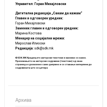
Управител: Горан Михајловски
Дигитална редакција „Сакам да кажам“
Главен и одговорен уредник:
Горан Михајловски
Заменик главен и одговорен уредник:
Марина Костова
Менаџер на социјални мрежи:
Мирослав Илиоски
Редакцијa:
sdk@sdk.mk
©SDK.MK Крадењето авторски текстови е казниво со закон.
Преземањето на авторски содржини (текстови) од оваа
страница е дозволено само делумно и со ставање хиперлинк до
содржината што се цитира
Архива