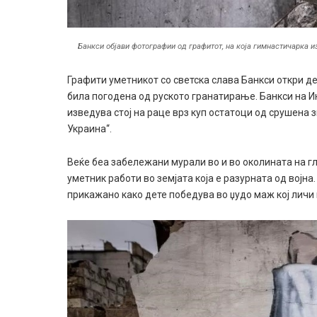
Банкси објави фотографии од графитот, на која гимнастичарка из
Графити уметникот со светска слава Банкси откри де
била погодена од руското гранатирање. Банкси на И
изведува стој на раце врз куп остатоци од срушена з
Украина“.
Веќе беа забележани мурали во и во околината на 
уметник работи во земјата која е разурната од војна.
прикажано како дете победува во џудо маж кој личи 