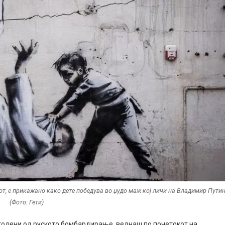
рот, е прикажано како дете победува во џудо маж кој личи на Владимир Путин
(Фото: Гети)
огодени од руското бомбардирање, веднаш по почетокот на