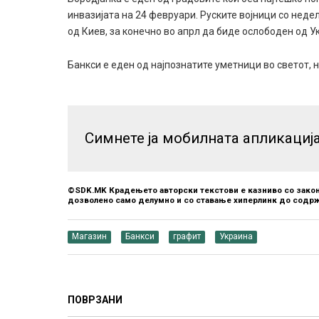
инвазијата на 24 февруари. Руските војници со неде
од Киев, за конечно во апрл да биде ослободен од У
Бaнкси е еден од најпознатите уметници во светот, 
Симнете ја мобилната апликациј
©SDK.MK Крадењето авторски текстови е казниво со закон
дозволено само делумно и со ставање хиперлинк до содрж
Магазин
Банкси
графит
Украина
ПОВРЗАНИ