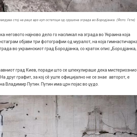
ведува стој на раце врз куп остатоци од срушена зграда во Бородјанка. (Фото: Гети)
ка неговото најново дело го насликал на зграда во Украина која
нстаграм објави три фотографии од муралот, на која гимнастичарк
града во украинскиот град Бородјанка, со краток опис „Бородјанка,
главниот град Киев, поради што се шпекулираше дека мистериознио
 На друг графит, за кој сѐ уште официјално не се знае авторот, е
на Владимир Путин. Путин има црн појас во џудо.