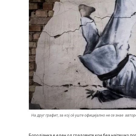
На друг графит, за кој сѐ уште официјално не се знае авто
Бородјанка е еден од градовите кои беа најтешко п