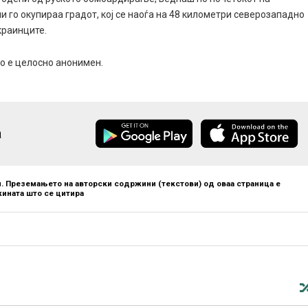
ли го окупираа градот, кој се наоѓа на 48 километри северозападно
краинците.
но е целосно анонимен.
а
. Преземањето на авторски содржини (текстови) од оваа страница е
ината што се цитира