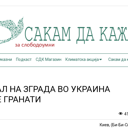
иказни
Подкаст
СДК Магазин
Климатска акција
Сакам да
Л НА ЗГРАДА ВО УКРАИНА
Е ГРАНАТИ
4
Киев, (Би-Би-С