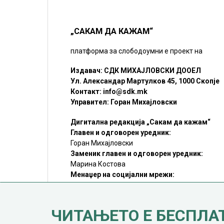
„САКАМ ДА КАЖАМ“
платформа за слободоумни е проект на
Издавач: СДК МИХАЈЛОВСКИ ДООЕЛ
Ул. Александар Мартулков 45, 1000 Скопје
Контакт:
info@sdk.mk
Управител: Горан Михајловски
Дигитална редакција „Сакам да кажам“
Главен и одговорен уредник:
Горан Михајловски
Заменик главен и одговорен уредник:
Марина Костова
Менаџер на социјални мрежи:
Мирослав Илиоски
Редакцијa:
sdk@sdk.mk
ЧИТАЊЕТО Е БЕСПЛА
©SDK.MK Крадењето авторски текстови е казниво со закон.
Преземањето на авторски содржини (текстови) од оваа