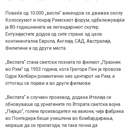
Повеќе од 10.000 „веспи“ викендов се движеа околу
Колосеумот и покрај Римскиот форум, одбележувајќи
ја 80-годишнината на легендарниот скутер.
Ентузијастите дојдоа од сите страни: од цела
континентална Европа, Англија, САД, Австралија,
Филипини и од други места.
Веспата“ стана светски позната по филмот „Празник
„
во Рим“ од 1953 година, кога Грегори Пек ја провоза
Одри Хепберн романтично низ центарот на Рим, а
оттогаш се појави и во други филмови.
Веспата“ е случаен производ, додека Италија се
„
обновуваше од урнатините по Втората светска војна.
„Пијаџо“, голем производител на авиони, чија фабрика
во Понтедера беше уништена во бомбардирања,
мораше да се прилагоди, па така почна да