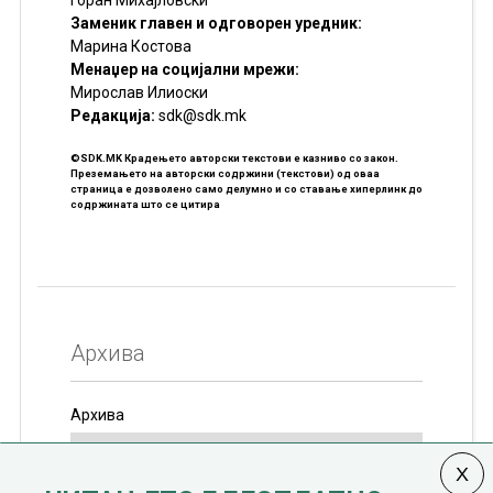
Заменик главен и одговорен уредник:
Марина Костова
Менаџер на социјални мрежи:
Мирослав Илиоски
Редакцијa:
sdk@sdk.mk
©SDK.MK Крадењето авторски текстови е казниво со закон.
Преземањето на авторски содржини (текстови) од оваа
страница е дозволено само делумно и со ставање хиперлинк до
содржината што се цитира
Архива
Архива