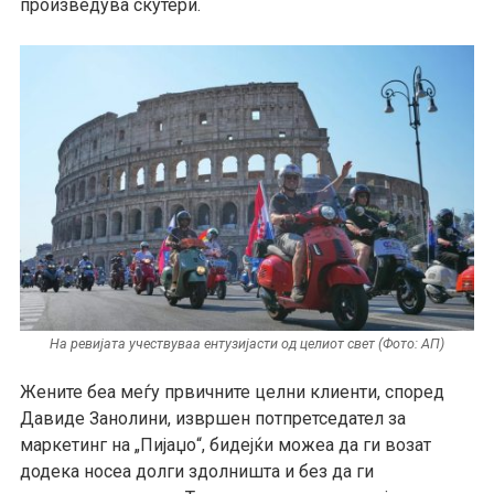
произведува скутери.
На ревијата учествуваа ентузијасти од целиот свет (Фото: АП)
Жените беа меѓу првичните целни клиенти, според
Давиде Занолини, извршен потпретседател за
маркетинг на „Пијаџо“, бидејќи можеа да ги возат
додека носеа долги здолништа и без да ги