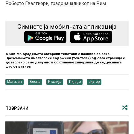
Роберто Гвалтиери, градоначалникот на Рим.
Симнете ја мобилната апликација
©SDK.MK Крадењето авторски текстови е казниво со закон.
Преземањето на авторски содржини (текстови) од оваа страница е
дозволено само делумно и со ставање хиперлинк до содржината
што се цитира
Магазин
Веспа
Италија
Пијаџо
скутер
ПОВРЗАНИ