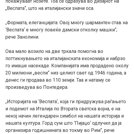
покажуваат нозете. Тоа се одразува во дизајнот на
„Веспата“, што на италијански значи оса.
Формата, елеганцијата. Овој многу шармантен став на
„
‘Веспата‘ е многу повеќе дамски отколку машки“,
рече Занолини.
Ова мало возило на две тркала помогна во
поттикнувањето на италијанската економија и набрзо
го имаше насекаде. Компанијата има продадено околу
20 милиони „веспи“ низ целиот свет од 1946 година, а
денес ги продава во 110 земји. Таа и натаму се
произведува во Понтедера.
Историјата на ‘Веспата‘, која ги придружува раѓањето
„
и подемот на Италија по Втората светска војна, е на
некој начин легендарен симбол на нашата историја и
нашата култура. Горд сум што ‘Пијаџо‘ одлучил да ја
организира годишнината во токму во Рим“, рече