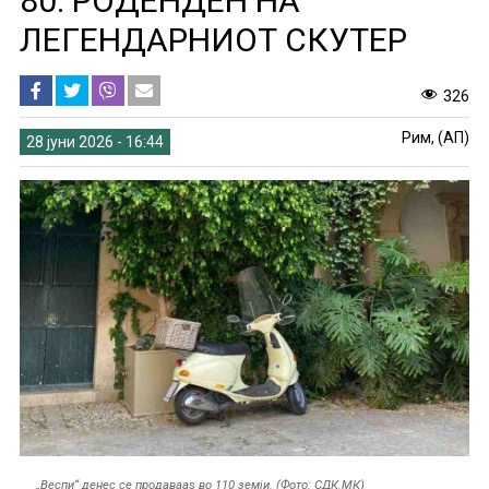
80. РОДЕНДЕН НА
ЛЕГЕНДАРНИОТ СКУТЕР
326
Рим, (АП)
28 јуни 2026 - 16:44
„Веспи“ денес се продавааѕ во 110 земји. (Фото: СДК.МК)