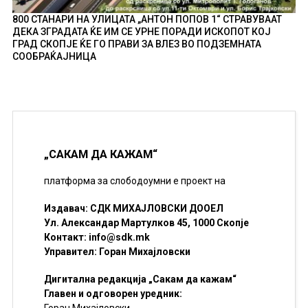
800 СТАНАРИ НА УЛИЦАТА „АНТОН ПОПОВ 1“ СТРАВУВААТ
ДЕКА ЗГРАДАТА ЌЕ ИМ СЕ УРНЕ ПОРАДИ ИСКОПОТ КОЈ
ГРАД СКОПЈЕ ЌЕ ГО ПРАВИ ЗА ВЛЕЗ ВО ПОДЗЕМНАТА
СООБРАЌАЈНИЦА
„САКАМ ДА КАЖАМ“
платформа за слободоумни е проект на
Издавач: СДК МИХАЈЛОВСКИ ДООЕЛ
Ул. Александар Мартулков 45, 1000 Скопје
Контакт:
info@sdk.mk
Управител: Горан Михајловски
Дигитална редакција „Сакам да кажам“
Главен и одговорен уредник:
Горан Михајловски