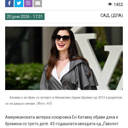
1452
САД, (ДПА)
20 јуни 2026 - 17:01
Хатавеј е во брак со актерот и бизнисмен Адам Шулман од 2012 и родители
се на двајца синови. (Фото: АП)
Американската актерка оскаровка Ен Хатавеј објави дека е
бремена со трето дете. 43-годишната ѕвездата од „Ѓаволот