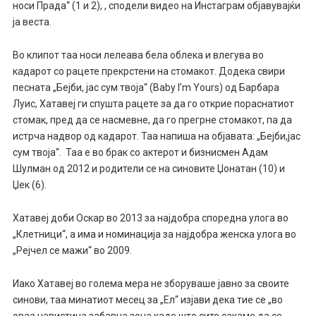
носи Прада“ (1 и 2), , сподели видео на Инстаграм објавувајќи
ја веста.
Во клипот таа носи лелеава бела облека и влегува во
кадарот со рацете прекрстени на стомакот. Додека свири
песната „Бејби, јас сум твоја“ (Baby I’m Yours) од Барбара
Луис, Хатавеј ги спушта рацете за да го открие пораснатиот
стомак, пред да се насмевне, да го прегрне стомакот, па да
истрча надвор од кадарот. Таа напиша на објавата: „Бејби,јас
сум твоја“. Таа е во брак со актерот и бизнисмен Адам
Шулман од 2012 и родители се на синовите Џонатан (10) и
Џек (6).
Хатавеј доби Оскар во 2013 за најдобра споредна улога во
„Клетници“, а има и номинација за најдобра женска улога во
„Рејчел се мажи“ во 2009.
Иако Хатавеј во голема мера не зборуваше јавно за своите
синови, таа минатиот месец за „Ел“ изјави дека тие се „во
оваа навистина забавна зона каде што сите сакаме да се