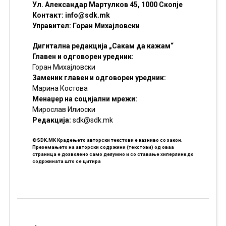
Ул. Александар Мартулков 45, 1000 Скопје
Контакт:
info@sdk.mk
Управител: Горан Михајловски
Дигитална редакција „Сакам да кажам“
Главен и одговорен уредник:
Горан Михајловски
Заменик главен и одговорен уредник:
Марина Костова
Менаџер на социјални мрежи:
Мирослав Илиоски
Редакцијa:
sdk@sdk.mk
©SDK.MK Крадењето авторски текстови е казниво со закон.
Преземањето на авторски содржини (текстови) од оваа
страница е дозволено само делумно и со ставање хиперлинк до
содржината што се цитира