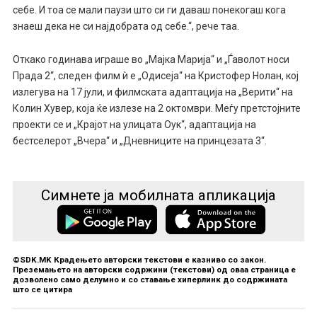
себе. И тоа се мали паузи што си ги даваш понекогаш кога
знаеш дека не си најдобрата од себе.“, рече таа.
Откако годинава играше во „Мајка Марија“ и „Ѓаволот носи
Прада 2“, следен филм ѝ е „Одисеја“ на Кристофер Нолан, кој
излегува на 17 јули, и филмската адаптација на „Верити“ на
Колин Хувер, која ќе излезе на 2 октомври. Меѓу претстојните
проекти се и „Крајот на улицата Оук“, адаптација на
бестселерот „Вчера“ и „Дневниците на принцезата 3“.
Симнете ја мобилната апликација
©SDK.MK Крадењето авторски текстови е казниво со закон.
Преземањето на авторски содржини (текстови) од оваа страница е
дозволено само делумно и со ставање хиперлинк до содржината
што се цитира