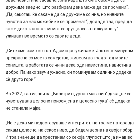
дружиме заедно, што разбирам дека може да се промени“.
„Па, секогаш ќе сакаме да се дружиме со нив, но нивните
чувства за нас можеби ќе се променат“, додаде таа, пред да
каже дека таа и нејзиниот сопруг „засега толку многу“
уживаат во времето со своите деца.
„Сите сме само во тоа. Адам и јас уживаме. Јас си поминувам
прекрасно со моето семејство, живеам во градот од моите
соништа, а работата се чини дека оди навистина, навистина
добро. Па иако звучи ужасно, си поминувам одлично додека
сè друго гори.“
Во 2022, таа изјави за „Волстрит џурнал магазин“ дека „не се
чувствувала целосно приземјена и целосно тука“ сè додека
не станала мајка.
„Не е дека ми недостасуваше интегритет, но тоа ме натера да
сакам целосно, на секое ниво, да бидам верна на својот збор.
И тоа значеше да престанам со секоја глупост што ја имав во