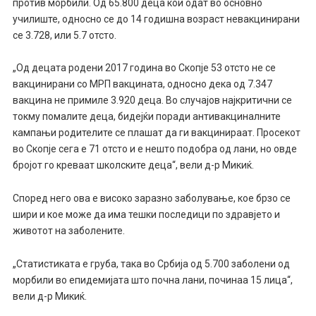
против морбили. Од 65.800 деца кои одат во основно
училиште, односно се до 14 годишна возраст невакцинирани
се 3.728, или 5.7 отсто.
„Од децата родени 2017 година во Скопје 53 отсто не се
вакцинирани со МРП вакцината, односно дека од 7.347
вакцина не примиле 3.920 деца. Во случајов најкритични се
токму помалите деца, бидејќи поради антивакциналните
кампањи родителите се плашат да ги вакцинираат. Просекот
во Скопје сега е 71 отсто и е нешто подобра од лани, но овде
бројот го креваат школските деца“, вели д-р Микиќ.
Според него ова е високо заразно заболување, кое брзо се
шири и кое може да има тешки последици по здравјето и
животот на заболените.
„Статистиката е груба, така во Србија од 5.700 заболени од
морбили во епидемијата што почна лани, починаа 15 лица“,
вели д-р Микиќ.