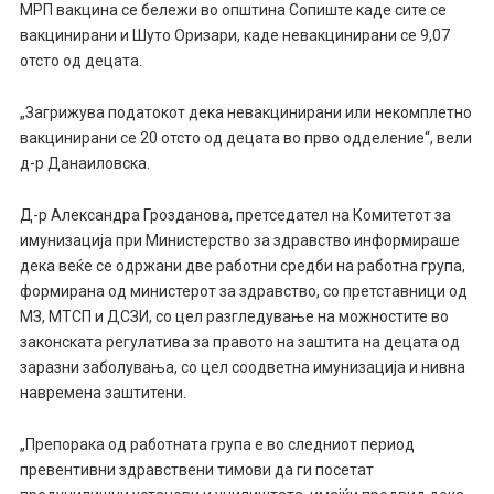
МРП вакцина се бележи во општина Сопиште каде сите се
вакцинирани и Шуто Оризари, каде невакцинирани се 9,07
отсто од децата.
„Загрижува податокот дека невакцинирани или некомплетно
вакцинирани се 20 отсто од децата во прво одделение“, вели
д-р Данаиловска.
Д-р Александра Грозданова, претседател на Комитетот за
имунизација при Министерство за здравство информираше
дека веќе се одржани две работни средби на работна група,
формирана од министерот за здравство, со претставници од
МЗ, МТСП и ДСЗИ, со цел разгледување на можностите во
законската регулатива за правото на заштита на децата од
заразни заболувања, со цел соодветна имунизација и нивна
навремена заштитени.
„Препорака од работната група е во следниот период
превентивни здравствени тимови да ги посетат