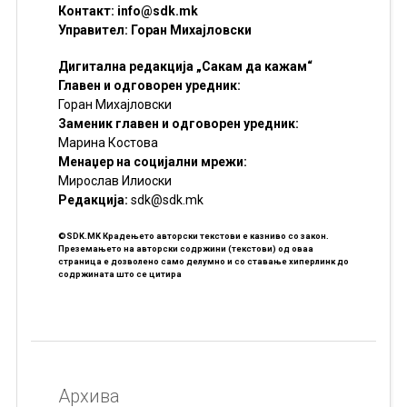
Контакт:
info@sdk.mk
Управител: Горан Михајловски
Дигитална редакција „Сакам да кажам“
Главен и одговорен уредник:
Горан Михајловски
Заменик главен и одговорен уредник:
Марина Костова
Менаџер на социјални мрежи:
Мирослав Илиоски
Редакцијa:
sdk@sdk.mk
©SDK.MK Крадењето авторски текстови е казниво со закон.
Преземањето на авторски содржини (текстови) од оваа
страница е дозволено само делумно и со ставање хиперлинк до
содржината што се цитира
Архива