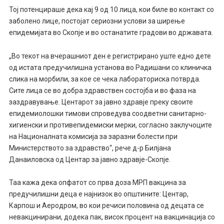
Тој потенцираше дека кај 9 од 10 лица, кои биле во контакт со
заболено лице, постојат сериозни услови за ширење
епидемијата во Скопје и во останатите градови во државата.
„Во текот на вчерашниот ден е регистрирано уште едно дете
од истата предучилишна установа во Радишани со клиничка
слика на морбили, за кое се чека лабораториска потврда.
Сите лица се во добра здравствен состојба и во фаза на
заздравување. Центарот за јавно здравје преку своите
епидемиолошки тимови спроведува соодветни санитарно-
хигиенски и противепидемиски мерки, согласно заклучоците
на Националната комисија за заразни болести при
Министерството за здравство“, рече д-р Билјана
Данаиловска од Центар за јавно здравје-Скопје.
Таа кажа дека опфатот со прва доза МРП вакцина за
предучилишни деца е најнизок во општините: Центар,
Карпош и Аеродром, во кои речиси половина од децата се
невакцинирани, додека пак, висок процент на вакцинација со