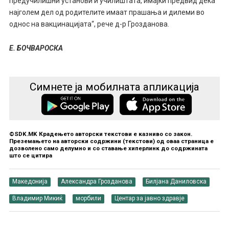
предучилишни установи и училиштата, имајќи предвид дека
најголем дел од родителите имаат прашања и дилеми во
однос на вакцинацијата“, рече д-р Грозданова.
Е. БОЧВАРОСКА
Симнете ја мобилната апликација
©SDK.MK Крадењето авторски текстови е казниво со закон.
Преземањето на авторски содржини (текстови) од оваа страница е
дозволено само делумно и со ставање хиперлинк до содржината
што се цитира
Македонија
Александра Грозданова
Билјана Даниловска
Владимир Микиќ
морбили
Центар за јавно здравје