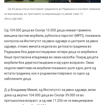
Од 60 деца кои ја посетувале градинката во Радишани и кои биле повикани
на вакцинација, во пунктовите за имунизација се јавлие само 12
(Фото:СДК.МК)
Од 104.000 деца во Скопје 15.000 деца немаат примено
вакцина против морбили, рубеола и паротит (МРП), покажала
контрола на Институтот за јавно здравје и центрите за јавно
здравје, откако мината недела во детската градинка во
Радишани беа дијагностицирани четири деца со морбили и
беше прогласена епидемија во оваа населба. Покрај децата
морбили беа дијагностицирани и кај еден возрасен. Оваа
недела симптоми на морбили покажало уште едно дете од
истата градинка, кое е роднински поврзано со едно од
заболените деца.
Д-р Владимир Микиќ, од Институтот за јавно здравје, вели
дека од вкупно 104.000 деца во Скопје 39.000 се во
претшколска возраст, а од нив 11.256 не се вакцинирани