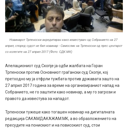
Новинарот Трпеноски акредитиран како известувач од Собранието на 27
април, според судот не бил новинар - Самослик на Трпеноски од прес центарот
со колегите на 27 април 2017 (Фото: СДК.МК)
Апелациониот суд Скопје ја одби жалбата на Горан
Трпеноски против Основниот граѓански суд Скопје, кој
претходно му ја отфрли тужбата против државата зашто на
27 април 2017 година за време на организираниот напад на
Собранието, не го заштити како новинар, а му го загрози и
правото да известува за нападот.
Трпеноски тужеше како тогашен новинар на дигиталната
редакција САКАМДАКАЖАМ.МК, а во образложението на
пресудите на понискиот и на повисокиот суд, стои