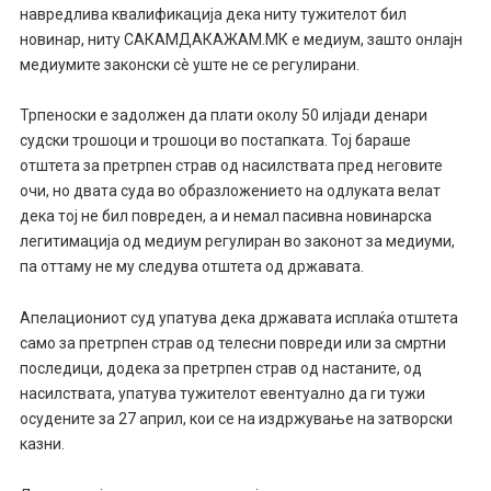
навредлива квалификација дека ниту тужителот бил
новинар, ниту САКАМДАКАЖАМ.МК е медиум, зашто онлајн
медиумите законски сè уште не се регулирани.
Трпеноски е задолжен да плати околу 50 илјади денари
судски трошоци и трошоци во постапката. Тој бараше
отштета за претрпен страв од насилствата пред неговите
очи, но двата суда во образложението на одлуката велат
дека тој не бил повреден, а и немал пасивна новинарска
легитимација од медиум регулиран во законот за медиуми,
па оттаму не му следува отштета од државата.
Апелациониот суд упатува дека државата исплаќа отштета
само за претрпен страв од телесни повреди или за смртни
последици, додека за претрпен страв од настаните, од
насилствата, упатува тужителот евентуално да ги тужи
осудените за 27 април, кои се на издржување на затворски
казни.