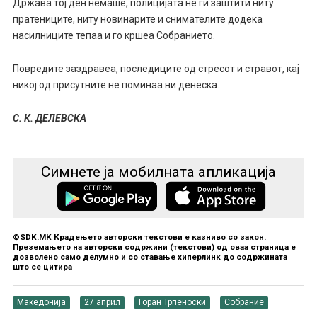
Држава тој ден немаше, полицијата не ги заштити ниту
пратениците, ниту новинарите и снимателите додека
насилниците тепаа и го кршеа Собранието.
Повредите заздравеа, последиците од стресот и стравот, кај
никој од присутните не поминаа ни денеска.
С. К. ДЕЛЕВСКА
Симнете ја мобилната апликација
©SDK.MK Крадењето авторски текстови е казниво со закон.
Преземањето на авторски содржини (текстови) од оваа страница е
дозволено само делумно и со ставање хиперлинк до содржината
што се цитира
Македонија
27 април
Горан Трпеноски
Собрание