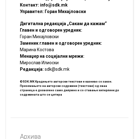
Контакт:
info@sdk.mk
Управител: Горан Михајловски
Дигитална редакција „Сакам да кажам“
Главен и одговорен уредник:
Горан Михајловски
Заменик главен и одговорен уредник:
Марина Костова
Менаџер на социјални мрежи:
Мирослав Илиоски
Редакцијa:
sdk@sdk.mk
©SDK.MK Крадењето авторски текстови е казниво со закон.
Преземањето на авторски содржини (текстови) од оваа
страница е дозволено само делумно и со ставање хиперлинк до
содржината што се цитира
Архива