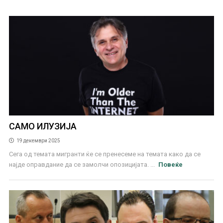
САМО ИЛУЗИЈА
19 декември 2025
Сега од темата мигранти ќе се пренесеме на темата како да се
најде оправдание да се замолчи опозицијата. ...
Повеќе