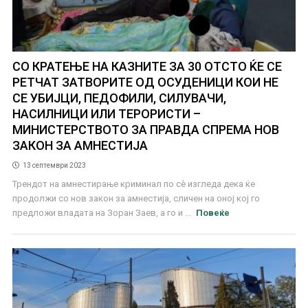
СО КРАТЕЊЕ НА КАЗНИТЕ ЗА 30 ОТСТО ЌЕ СЕ
РЕТЧАТ ЗАТВОРИТЕ ОД ОСУДЕНИЦИ КОИ НЕ
СЕ УБИЈЦИ, ПЕДОФИЛИ, СИЛУВАЧИ,
НАСИЛНИЦИ ИЛИ ТЕРОРИСТИ –
МИНИСТЕРСТВОТО ЗА ПРАВДА СПРЕМА НОВ
ЗАКОН ЗА АМНЕСТИЈА
13 септември 2023
Трендот на амнестирање криминал по сè изгледа дека ќе
продолжи со нов закон за амнестија, сличен на оној кој го
предложи владата на Зоран Заев, а го и ...
Повеќе