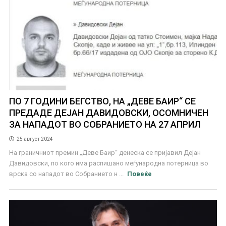
ПО 7 ГОДИНИ БЕГСТВО, НА „ДЕВЕ БАИР“ СЕ
ПРЕДАДЕ ДЕЈАН ДАВИДОВСКИ, ОСОМНИЧЕН
ЗА НАПАДОТ ВО СОБРАНИЕТО НА 27 АПРИЛ
25 август 2024
На граничниот премин „Деве Баир“ денеска се пријавил Дејан
Давидовски, по кого има распишано меѓународна потерница во
врска со нападот во Собранието н ...
Повеќе