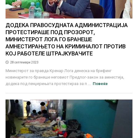
ДОДЕКА ПРАВОСУДНАТА АДМИНИСТРАЦИЈА
ПРОТЕСТИРАШЕ ПОД ПРОЗОРОТ,
МИНИСТЕРОТ ЛОГА ГО БРАНЕШЕ
АМНЕСТИРАЊЕТО НА КРИМИНАЛОТ ПРОТИВ
КОЈ РАБОТЕЛЕ ШТРАЈКУВАЧИТЕ
28 септември 2023
Министерот за правда Кренар Лога денеска на брифинг
новинарите го бранеше неговиот Предлог-закон за амнестија,
додека под пенџерињата протестираа за п ...
Повеќе