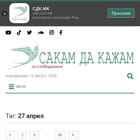
СДК.МК
Преземи
sdk.com.mk
Бесплатно на Google Play
понеделник, 10 август, 2026
МЕНИ
Таг:
27 април
…
1
2
3
43