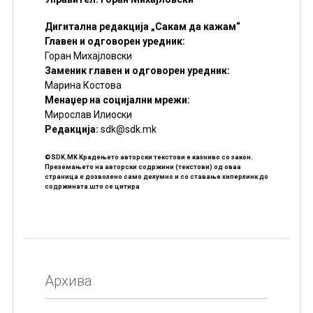
Дигитална редакција „Сакам да кажам“
Главен и одговорен уредник:
Горан Михајловски
Заменик главен и одговорен уредник:
Марина Костова
Менаџер на социјални мрежи:
Мирослав Илиоски
Редакцијa:
sdk@sdk.mk
©SDK.MK Крадењето авторски текстови е казниво со закон.
Преземањето на авторски содржини (текстови) од оваа
страница е дозволено само делумно и со ставање хиперлинк до
содржината што се цитира
Архива