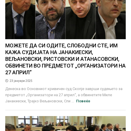
МОЖЕТЕ ДА СИ ОДИТЕ, СЛОБОДНИ СТЕ, ИМ
КАЖА СУДИЈАТА НА ЈАНАКИЕСКИ,
ВЕЉАНОВСКИ, РИСТОВСКИ И АТАНАСОВСКИ,
ОБВИНЕТИ ВО ПРЕДМЕТОТ „ОРГАНИЗАТОРИ НА
27 АПРИЛ“
23 јануари 2025
Денеска во Основниот кривичен суд Скопје заврши судењето за
предметот „Организатори на 27 април“, а обвинетите Миле
Јанакиески, Трајко Вељановски, Спи ...
Повеќе