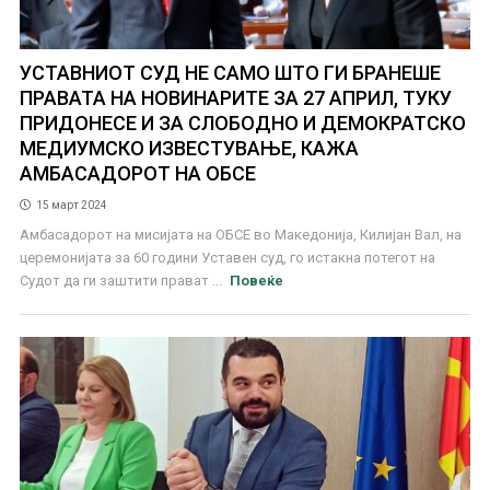
УСТАВНИОТ СУД НЕ САМО ШТО ГИ БРАНЕШЕ
ПРАВАТА НА НОВИНАРИТЕ ЗА 27 АПРИЛ, ТУКУ
ПРИДОНЕСЕ И ЗА СЛОБОДНО И ДЕМОКРАТСКО
МЕДИУМСКО ИЗВЕСТУВАЊЕ, КАЖА
АМБАСАДОРОТ НА ОБСЕ
15 март 2024
Амбасадорот на мисијата на ОБСЕ во Македонија, Килијан Вал, на
церемонијата за 60 години Уставен суд, го истакна потегот на
Судот да ги заштити прават ...
Повеќе