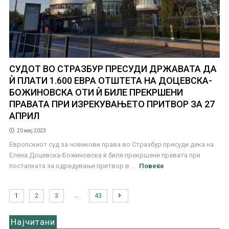
СУДОТ ВО СТРАЗБУР ПРЕСУДИ ДРЖАВАТА ДА
Ѝ ПЛАТИ 1.600 ЕВРА ОТШТЕТА НА ДОЦЕВСКА-
БОЖИНОВСКА ОТИ Ѝ БИЛЕ ПРЕКРШЕНИ
ПРАВАТА ПРИ ИЗРЕКУВАЊЕТО ПРИТВОР ЗА 27
АПРИЛ
20 мај 2023
Европскиот суд за човекови права во Стразбур пресуди дека на
Елена Доцевска-Божиновска ѝ биле прекршени правата при
постапката за одредување притвор в ...
Повеќе
…
1
2
3
43
Најчитани