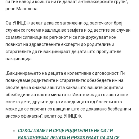
ги тие наводи коишто ни ги даваат антиваксерските групи“,
рече Манолева.
Од УНИЦЕФ велат дека се загрижени од растечкиот број
случаи со голема кашлица во земјата и од вестите за случаи
со мали сипаници во регионот и се придружуваат кон
повикот на здравствените експерти до родителите и
старателите да ги вакцинираат децата што пропуштиле
вакцинација.
„Вакцинирањето на децата е колективна одговорност. Ги
повикуваме родителите и старателите: обезбедете им на
своите деца онаква заштита каква што вашите родители
обезбедиле за вас во минатото. Имате моќ да го заштитите
своето дете, другите деца и заедницата од болести што
може да се спречат со вакцини што се докажано безбедни и
високо ефикасни“, велат од УНИЦЕФ.
СО КОЈ ПАМЕТ И СРЦЕ РОДИТЕЛИТЕ НЕ СИ ГИ
ВАКЦИНИРААТ ДЕЦАТА И РИЗИКУВААТ ДА ИМ СЕ