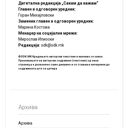
Дигитална редакција „Сакам да кажам“
Главен и одговорен уредник:
Горан Михајловски
Заменик главен и одговорен уредник:
Марина Костова
Менаџер на социјални мрежи:
Мирослав Илиоски
Редакцијa:
sdk@sdk.mk
©SDK.MK Крадењето авторски текстови е казниво со закон.
Преземањето на авторски содржини (текстови) од оваа
страница е дозволено само делумно и со ставање хиперлинк до
содржината што се цитира
Архива
Архива