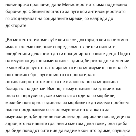
новинарско прашање, дали Министерството има поднесено
барање до Обвинителството за луѓе кои антивакцерството
го споделуваат на социјалните мрежи, со навреди до
докторите.
„Во моментот имаме луѓе кои не се доктори, а кои навистина
имаат големо влијание според коментарите и нивните
следбеници дека нема да ги вакцинираат своите деца. Падот
на имунизација во изминативе години, би рекла две децении
е можеби резултат на влијанието и на медиумите, но и на сѐ
поголемиот број луѓе коишто го пропагираат
антиваксерството кое што не е засновано на медицина
базирана на докази. Имено, токму ваквиве ситуации како
оваа со пертусисот, како минатата година со морбили,
можеби повторно годинава со морбилите да имаме проблем,
ако не продолжиме со зголемување на стапката за
имунизација, би довеле навистина до сериозни последици по
здравјето на нашите граѓани и сметам дека токму ова треба
да биде поводот сите ние да видиме кон што одиме, слушајќи