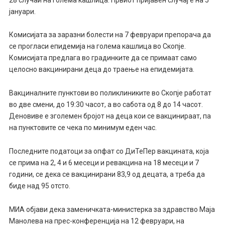
јануари.
Комисијата за заразни болести на 7 февруари препорача да
се прогласи епидемија на голема кашлица во Скопје.
Комисијата предлага во градинките да се примаат само
целосно вакцинирани деца до траење на епидемијата.
Вакциналните пунктови во поликлиниките во Скопје работат
во две смени, до 19:30 часот, а во сабота од 8 до 14 часот.
Деновиве е зголемен бројот на деца кои се вакцинираат, па
на пунктовите се чека по минимум еден час.
Последните податоци за опфат со ДиТеПер вакцината, која
се прима на 2, 4 и 6 месеци и ревакцина на 18 месеци и 7
години, се дека се вакцинирани 83,9 од децата, а треба да
биде над 95 отсто.
МИА објави дека заменичката-министерка за здравство Маја
Манолева на прес-конференција на 12 февруари, на