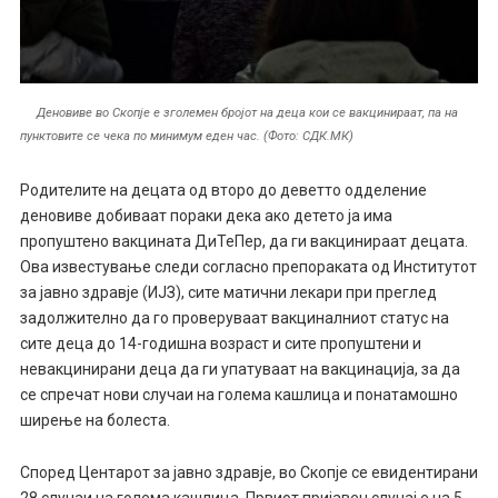
Деновиве во Скопје е зголемен бројот на деца кои се вакцинираат, па на
пунктовите се чека по минимум еден час. (Фото: СДК.МК)
Родителите на децата од второ до деветто одделение
деновиве добиваат пораки дека ако детето ја има
пропуштено вакцината ДиТеПер, да ги вакцинираат децата.
Ова известување следи согласно препораката од Институтот
за јавно здравје (ИЈЗ), сите матични лекари при преглед
задолжително да го проверуваат вакциналниот статус на
сите деца до 14-годишна возраст и сите пропуштени и
невакцинирани деца да ги упатуваат на вакцинација, за да
се спречат нови случаи на голема кашлица и понатамошно
ширење на болеста.
Според Центарот за јавно здравје, во Скопје се евидентирани
28 случаи на голема кашлица. Првиот пријавен случај е на 5