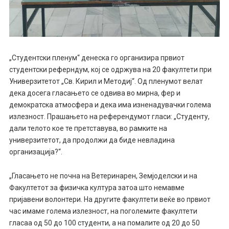
„Студентски пленум“ денеска го организира првиот
студентски реферндум, кој се одржува на 20 факултети при
Универзитетот „Св. Кирил и Методиј“. Од пленумот велат
дека досега гласањето се одвива во мирна, фер и
демократска атмосфера и дека има изненадувачки голема
излезност. Прашањето на референдумот гласи: „Студенту,
дали телото кое те претставува, во рамките на
универзитетот, да продолжи да биде невладина
организација?“.
„Гласањето не почна на Ветеринарен, Земјоделски и на
Факултетот за физичка култура затоа што немавме
пријавени волонтери. На другите факултети веќе во првиот
час имаме голема излезност, на поголемите факултети
гласаа од 50 до 100 студенти, а на помалите од 20 до 50