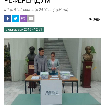
РЕФЕРЕНДУМ
a:1:{s:9:"td_source";s:24:"Скопје,(Мета)
2984
5 октомври 2016 - 12:51