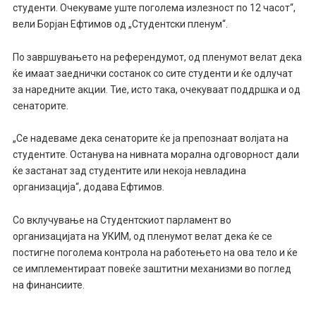
студенти. Очекуваме уште поголема излезност по 12 часот“,
вели Борјан Ефтимов од „Студентски пленум“.
По завршувањето на референдумот, од пленумот велат дека
ќе имаат заеднички состанок со сите студенти и ќе одлучат
за наредните акции. Тие, исто така, очекуваат поддршка и од
сенаторите.
„Се надеваме дека сенаторите ќе ја препознаат волјата на
студентите. Останува на нивната морална одговорност дали
ќе застанат зад студентите или некоја невладина
организација“, додава Ефтимов.
Со вклучување на Студентскиот парламент во
организацијата на УКИМ, од пленумот велат дека ќе се
постигне поголема контрола на работењето на ова тело и ќе
се имплементираат повеќе заштитни механизми во поглед
на финансиите.