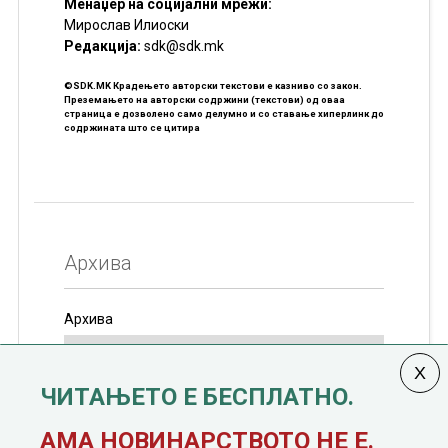
Менаџер на социјални мрежи:
Мирослав Илиоски
Редакцијa:
sdk@sdk.mk
©SDK.MK Крадењето авторски текстови е казниво со закон.
Преземањето на авторски содржини (текстови) од оваа
страница е дозволено само делумно и со ставање хиперлинк до
содржината што се цитира
Архива
Архива
ЧИТАЊЕТО Е БЕСПЛАТНО.
Колумната
САКАМ ДА КАЖАМ
излегува од 12
АМА НОВИНАРСТВОТО НЕ Е.
јануари, 1991 година