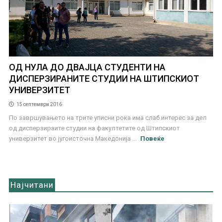
ОД НУЛА ДО ДВАЈЦА СТУДЕНТИ НА
ДИСПЕРЗИРАНИТЕ СТУДИИ НА ШТИПСКИОТ
УНИВЕРЗИТЕТ
15 септември 2016
По завршувањето на трите уписни рока има слаб интерес за дел
од дисперзираите студии на факултетите од Штипскиот
универзитет во југоисточна Македонија ...
Повеќе
Најчитани