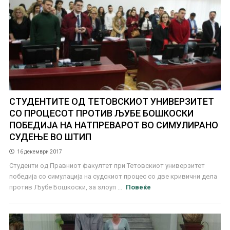
СТУДЕНТИТЕ ОД ТЕТОВСКИОТ УНИВЕРЗИТЕТ
СО ПРОЦЕСОТ ПРОТИВ ЉУБЕ БОШКОСКИ
ПОБЕДИЈА НА НАТПРЕВАРОТ ВО СИМУЛИРАНО
СУДЕЊЕ ВО ШТИП
16 декември 2017
Студенти од Правниот факултет при Тетовскиот универзитет
победија со симулација на судскиот процес со две кривични дела
против Љубе Бошкоски, за злоуп ...
Повеќе