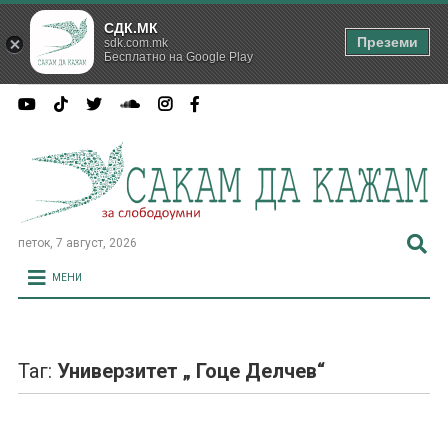
СДК.МК
Преземи
sdk.com.mk
Бесплатно на Google Play
петок, 7 август, 2026
МЕНИ
Таг:
Универзитет „ Гоце Делчев“