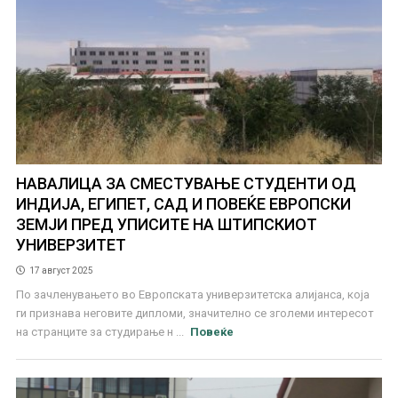
НАВАЛИЦА ЗА СМЕСТУВАЊЕ СТУДЕНТИ ОД
ИНДИЈА, ЕГИПЕТ, САД И ПОВЕЌЕ ЕВРОПСКИ
ЗЕМЈИ ПРЕД УПИСИТЕ НА ШТИПСКИОТ
УНИВЕРЗИТЕТ
17 август 2025
По зачленувањето во Европската универзитетска алијанса, која
ги признава неговите дипломи, значително се зголеми интересот
на странците за студирање н ...
Повеќе