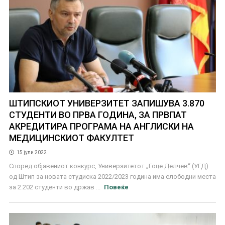
ШТИПСКИОТ УНИВЕРЗИТЕТ ЗАПИШУВА 3.870
СТУДЕНТИ ВО ПРВА ГОДИНА, ЗА ПРВПАТ
АКРЕДИТИРА ПРОГРАМА НА АНГЛИСКИ НА
МЕДИЦИНСКИОТ ФАКУЛТЕТ
15 јули 2022
Според објавениот конкурс, Универзитетот „Гоце Делчев“ (УГД)
од Штип за новата студиска 2022/2023 година има слободни места
за 2.202 студенти во држав ...
Повеќе