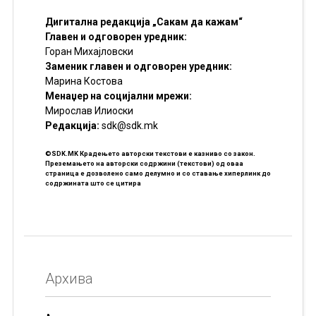
Дигитална редакција „Сакам да кажам“
Главен и одговорен уредник:
Горан Михајловски
Заменик главен и одговорен уредник:
Марина Костова
Менаџер на социјални мрежи:
Мирослав Илиоски
Редакцијa:
sdk@sdk.mk
©SDK.MK Крадењето авторски текстови е казниво со закон.
Преземањето на авторски содржини (текстови) од оваа
страница е дозволено само делумно и со ставање хиперлинк до
содржината што се цитира
Архива