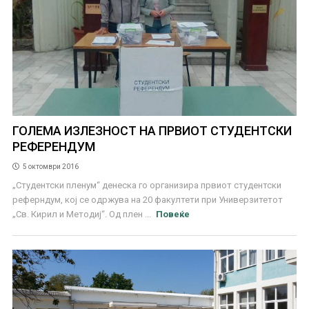
ГОЛЕМА ИЗЛЕЗНОСТ НА ПРВИОТ СТУДЕНТСКИ
РЕФЕРЕНДУМ
5 октомври 2016
„Студентски пленум“ денеска го организира првиот студентски
реферндум, кој се одржува на 20 факултети при Универзитетот
„Св. Кирил и Методиј“. Од плен ...
Повеќе