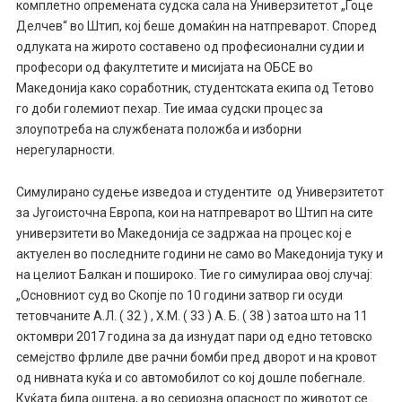
комплетно опремената судска сала на Универзитетот „Гоце
Делчев“ во Штип, кој беше домаќин на натпреварот. Според
одлуката на жирото составено од професионални судии и
професори од факултетите и мисијата на ОБСЕ во
Македонија како соработник, студентската екипа од Тетово
го доби големиот пехар. Тие имаа судски процес за
злоупотреба на службената положба и изборни
нерегуларности.
Симулирано судење изведоа и студентите од Универзитетот
за Југоисточна Европа, кои на натпреварот во Штип на сите
универзитети во Македонија се задржаа на процес кој е
актуелен во последните години не само во Македонија туку и
на целиот Балкан и пошироко. Тие го симулираа овој случај:
„Основниот суд во Скопје по 10 години затвор ги осуди
тетовчаните А.Л. ( 32 ) , Х.М. ( 33 ) А. Б. ( 38 ) затоа што на 11
октомври 2017 година за да изнудат пари од едно тетовско
семејство фрлиле две рачни бомби пред дворот и на кровот
од нивната куќа и со автомобилот со кој дошле побегнале.
Куќата била оштена, а во сериозна опасност по животот се