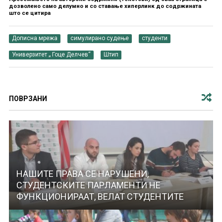
дозволено само делумно и со ставање хиперлинк до содржината
што се цитира
Дописна мрежа
симулирано судење
студенти
Универзитет „ Гоце Делчев“
Штип
ПОВРЗАНИ
НАШИТЕ ПРАВА СЕ НАРУШЕНИ,
СТУДЕНТСКИТЕ ПАРЛАМЕНТИ НЕ
ФУНКЦИОНИРААТ, ВЕЛАТ СТУДЕНТИТЕ