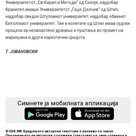
Универзитетот „Св.Кирил и Методи“ од Скопје, најдобар
бранител имаше Универзитетот „Гоце Делчев“ од Штип,
најдобар сведок Штуловиот универзитет, најдобар обвинет
Битолскиот универзитет. Тие и колегите од Штип имаа судски
процеси за неовластено држање и пуштање во промет на
марихуана и други наркотични средста.
Т. ЈОВАНОВСКИ
Симнете ја мобилната апликација
©SDK.MK Крадењето авторски текстови е казниво со закон.
Преземањето на авторски содржини (текстови) од оваа страница е