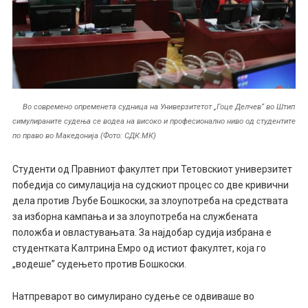
Во современо опременета судница на Универзитетот „Гоце Делчев“ во Штип
симулираните судења се водеа на високо и професионално ниво од студентите
по право во Македонија (Фото: СДК.МК)
Студенти од Правниот факултет при Тетовскиот универзитет
победија со симулација на судскиот процес со две кривични
дела против Љубе Бошкоски, за злоупотреба на средствата
за изборна кампања и за злоупотреба на службената
положба и овластувањата. За најдобар судија избрана е
студентката Калтрина Емро од истиот факултет, која го
„водеше” судењето против Бошкоски.
Натпреварот во симулирано судење се одвиваше во