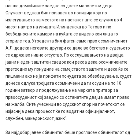
нашле домаќините заедно со двете малолетни деца.
Случајот веднаш бил пријавен во полиција која по
излегувањето на местото на настанот што се случил во 4
часот наутро на улицата Илинденска во Тетово и по
безбедносните камери на куќата се видело кои лица го
сториле тоа. Утредента бил фатен само прво осомничениот
А.Л. додека неговите другари се дале во бегство и судењето
се одржа во нивно отсуство. По сослушавањето на двајца
јавни и еден заштитен сведок кои рекоа дека осомничените
претходно му понудиле на семејството заштита и дека ќе се
пишмани ако не ја прифати понудата за обезбедување, судот
донесе одлука тројцата осомничени да ги осуди на по 10
години затвор и продолжување на мерката притвор за
првоосудениот кој заедно со останатите двајца имаат право
на жалба. Сите учесници во судскиот спор на почетокот се
изјаснија дека процесот ќе го водат на официјалниот,
службен, македонскиот јазик“.
За најдобар јавен обвинител беше прогласен обвинителот од