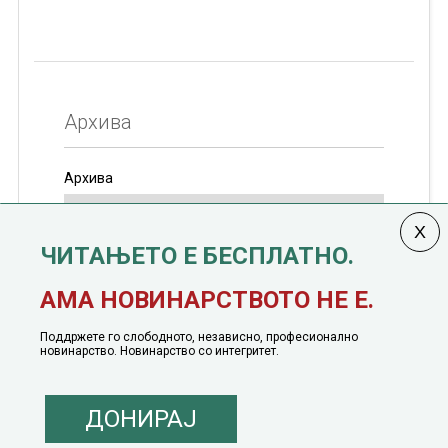
Архива
Архива
ЧИТАЊЕТО Е БЕСПЛАТНО.
Колумната
САКАМ ДА КАЖАМ
излегува од 12
АМА НОВИНАРСТВОТО НЕ Е.
јануари, 1991 година
Поддржете го слободното, независно, професионално
новинарство. Новинарство со интегритет.
ДОНИРАЈ