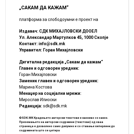
„САКАМ ДА КАЖАМ“
платформа за слободоумни е проект на
Издавач: СДК МИХАЈЛОВСКИ ДООЕЛ
Ул. Александар Мартулков 45, 1000 Скопје
Контакт:
info@sdk.mk
Управител: Горан Михајловски
Дигитална редакција „Сакам да кажам“
Главен и одговорен уредник:
Горан Михајловски
Заменик главен и одговорен уредник:
Марина Костова
Менаџер на социјални мрежи:
Мирослав Илиоски
Редакцијa:
sdk@sdk.mk
©SDK.MK Крадењето авторски текстови е казниво со закон.
Преземањето на авторски содржини (текстови) од оваа
страница е дозволено само делумно и со ставање хиперлинк до
содржината што се цитира