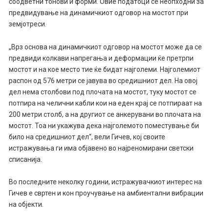
соодветни тонови и форми. Овие податоци се неопходни за
предвидување на динамичкиот одговор на мостот при
земјотреси.
„Врз основа на динамичкиот одговор на мостот може да се
предвиди колкави напрегања и деформации ќе претрпи
мостот и на кое место тие ќе бидат најголеми. Најголемиот
распон од 576 метри се јавува во средишниот дел. На овој
дел нема столбови под плочата на мостот, туку мостот се
потпира на челични кабли кои на еден крај се потпираат на
200 метри столб, а на другиот се анкерувани во плочата на
мостот. Тоа ни укажува дека најголемото поместување би
било на средишниот дел“, вели Гичев, кој своите
истражувања ги има објавено во најреномирани светски
списанија.
Во последните неколку години, истражувачкиот интерес на
Гичев е свртен и кон проучување на амбиентални вибрации
на објекти.