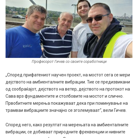
Професорот Гичев со своите соработници
„Според прифатениот научен проект, на мостот сега се мери
дејството на амбиенталните вибрации. Тие се предизвикани
од сообраќајот, дејството на ветер, дејството на протокот на
Сава врз фундаментите и столбовите на мостот и слично.
Првобитните мерења покажуваат дека при поминување на
трамваи вибрациите значајно се зголемуваат“, вели Гичев.
Според него, како резултат на мерењата на амбиенталните
вибрации, се добиваат природните фреквенции и нивните