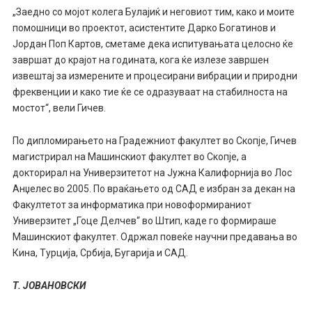
„Заедно со мојот колега Булајиќ и неговиот тим, како и моите
помошници во проектот, асистентите Дарко Богатинов и
Јордан Поп Картов, сметаме дека испитувањата целосно ќе
завршат до крајот на годината, кога ќе излезе завршен
извештај за измерените и процесирани вибрации и природни
фреквенции и како тие ќе се одразуваат на стабилноста на
мостот“, вели Гичев.
По дипломирањето на Градежниот факултет во Скопје, Гичев
магистрирал на Машинскиот факултет во Скопје, а
докторирал на Универзитетот на Јужна Калифорнија во Лос
Анџелес во 2005. По враќањето од САД е избран за декан на
Факултетот за информатика при новоформираниот
Универзитет „Гоце Делчев“ во Штип, каде го формираше
Машинскиот факултет. Одржал повеќе научни предавања во
Кина, Турција, Србија, Бугарија и САД.
Т. ЈОВАНОВСКИ