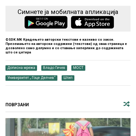
Симнете ја мобилната апликација
©SDK.MK Крадењето авторски текстови е казниво со закон.
Преземањето на авторски содржини (текстови) од оваа страница е
дозволено само делумно и со ставање хиперлинк до содржината
што се цитира
Дописна мрежа
Владо Гичев
МОСТ
Универзитет „ Гоце Делчев“
Штип
ПОВРЗАНИ