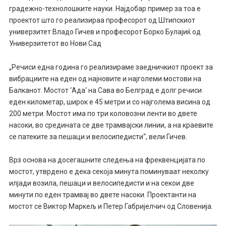
градежно-технолошките науки. Најдобар пример за тоа е
проектот што го реализираа професорот од Штипскиот
универзитет Владо Гичев и професорот Борко Булајиќ од
Универзитетот во Нови Сад
„Речиси една година го реализираме заедничкиот проект за
вибрациите на еден од најновите и најголеми мостови на
Балканот. Мостот ‘Ада‘ на Сава во Белград е долг речиси
еден километар, широк е 45 метри и со најголема висина од
200 метри. Мостот има по три коловозни ленти во двете
насоки, во средината се две трамвајски линии, а на краевите
се патеките за пешаци и велосипедисти“, вели Гичев.
Врз основа на досегашните следења на фреквенцијата по
мостот, утврдено е дека секоја минута поминуваат неколку
илјади возила, пешаци и велосипедисти и на секои две
минути по еден трамвај во двете насоки. Проектанти на
мостот се Виктор Маркељ и Петер Габријелчич од Словенија.