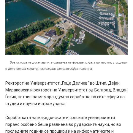
Врз основа на досегашните следења на фреквенцијата по мостот, утврдено
е дека секоја минута поминуваат неколку илјади возила
Ректорот на Универзитетот „Гоце Делчев“ во Штип, Дејан
Мираковски и ректорот на Универзитетот од Белград, Владан
Ѓокиќ, потпишаа меморандум за соработка во сите сфери на
студии и научни истражувања.
Соработката на македонските и српските универзитети
порано особено беше развиена во рударските науки, но во
последните години се прошири и на информатичките и