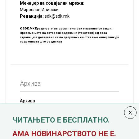
Менаџер на социјални мрежи:
Мирослав Илиоски
Редакцијa:
sdk@sdk.mk
©SDK.MK Крадењето авторски текстови е казниво со закон.
Преземањето на авторски содржини (текстови) од оваа
страница е дозволено само делумно и со ставање хиперлинк до
содржината што се цитира
Архива
Архива
ЧИТАЊЕТО Е БЕСПЛАТНО.
АМА НОВИНАРСТВОТО НЕ Е.
Колумната
САКАМ ДА КАЖАМ
излегува од 12
јануари, 1991 година