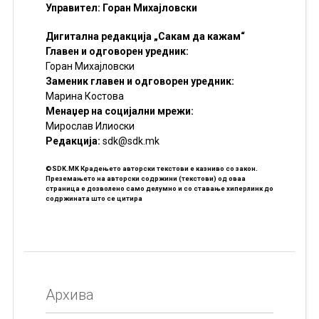
Управител: Горан Михајловски
Дигитална редакција „Сакам да кажам“
Главен и одговорен уредник:
Горан Михајловски
Заменик главен и одговорен уредник:
Марина Костова
Менаџер на социјални мрежи:
Мирослав Илиоски
Редакцијa:
sdk@sdk.mk
©SDK.MK Крадењето авторски текстови е казниво со закон.
Преземањето на авторски содржини (текстови) од оваа
страница е дозволено само делумно и со ставање хиперлинк до
содржината што се цитира
Архива