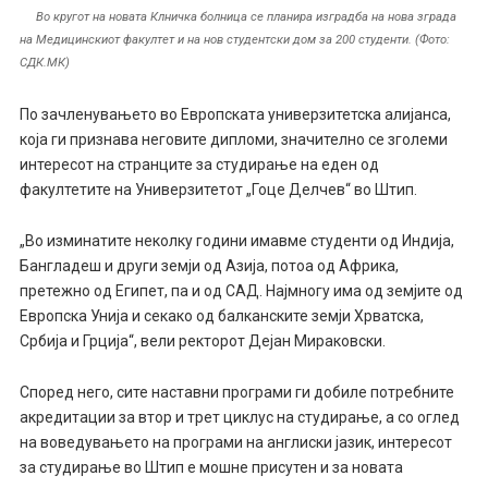
Во кругот на новата Клничка болница се планира изградба на нова зграда
на Медицинскиот факултет и на нов студентски дом за 200 студенти. (Фото:
СДК.МК)
По зачленувањето во Европската универзитетска алијанса,
која ги признава неговите дипломи, значително се зголеми
интересот на странците за студирање на еден од
факултетите на Универзитетот „Гоце Делчев“ во Штип.
„Во изминатите неколку години имавме студенти од Индија,
Бангладеш и други земји од Азија, потоа од Африка,
претежно од Египет, па и од САД. Најмногу има од земјите од
Европска Унија и секако од балканските земји Хрватска,
Србија и Грција“, вели ректорот Дејан Мираковски.
Според него, сите наставни програми ги добиле потребните
акредитации за втор и трет циклус на студирање, а со оглед
на воведувањето на програми на англиски јазик, интересот
за студирање во Штип е мошне присутен и за новата