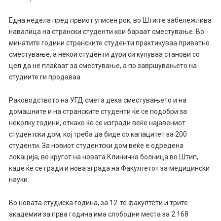
Една недела пред првиот уписен рок, во Штип е забележлива
навалица на странски студенти кои бараат сместување. Во
минатите години странските студенти практикуваа приватно
сместување, а некои студенти дури си купуваа станови со
цел да не плаќаат за сместување, а по завршувањето на
студиите ги продаваа.
Раководството на УГД смета дека сместувањето и на
домашните и на странските студенти ќе се подобри за
неколку години, откако ќе се изгради веќе најавениот
студентски дом, кој треба да биде со капацитет за 200
студенти. За новиот студентски дом веќе е одредена
локација, во кругот на новата Клиничка болница во Штип,
каде ќе се гради и нова зграда на Факултетот за медицински
науки.
Во новата студиска година, за 12-те факултети и трите
академии за прва година има слободни места за 2.168