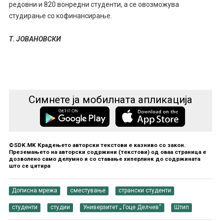
редовни и 820 вонредни студенти, а се овозможува
студирање со кофинансирање.
Т. ЈОВАНОВСКИ
Симнете ја мобилната апликација
©SDK.MK Крадењето авторски текстови е казниво со закон.
Преземањето на авторски содржини (текстови) од оваа страница е
дозволено само делумно и со ставање хиперлинк до содржината
што се цитира
Дописна мрежа
сместување
странски студенти
студенти
студии
Универзитет „ Гоце Делчев“
Штип