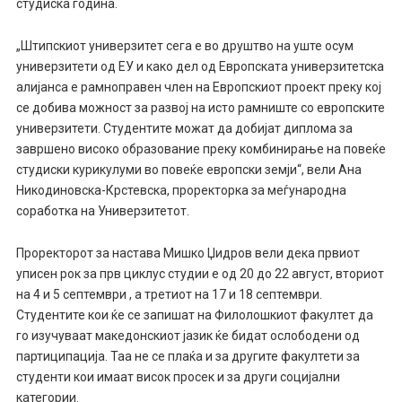
студиска година.
„Штипскиот универзитет сега е во друштво на уште осум
универзитети од ЕУ и како дел од Европската универзитетска
алијанса е рамноправен член на Европскиот проект преку кој
се добива можност за развој на исто рамниште со европските
универзитети. Студентите можат да добијат диплома за
завршено високо образование преку комбинирање на повеќе
студиски курикулуми во повеќе европски земји“, вели Ана
Никодиновска-Крстевска, проректорка за меѓународна
соработка на Универзитетот.
Проректорот за настава Мишко Џидров вели дека првиот
уписен рок за прв циклус студии е од 20 до 22 август, вториот
на 4 и 5 септември , а третиот на 17 и 18 септември.
Студентите кои ќе се запишат на Филолошкиот факултет да
го изучуваат македонскиот јазик ќе бидат ослободени од
партиципација. Таа не се плаќа и за другите факултети за
студенти кои имаат висок просек и за други социјални
категории.