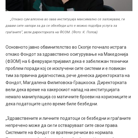
„Откако сум влезена во оваа институција максимално се заложувам, ги
давам сите напори за да се обезбеди што е можно подобра услуга за
граѓаните“, вели директорката на ФОЗМ. (Фото: К. Попов)
Основното јавно обвинителство во Скопје почнало истрага
откако Фондот за здравствено осигурување на Македонија
(ФЗОМ) на 6 февруари пријавил дека е забележан технички
проблем поради кој се исклучени сите системи и е повикан
тим за првична дијагностика, рече денеска директорката на
Фондот, Магдалена Филиповска-Грашкоска. Директорката
вели дека време на хакерскиот напад на институцијата
немало манипулација со матичните броеви на корисниците и
дека податоците цело време биле безбедни.
„Здравствените и личните податоци се безбедни и граѓаните
непречено може да си ги остваруваат сите свои права.
Системите на Фондот се вратени речиси во нормала.