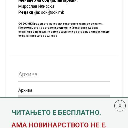
Менаџер на социјални мрежи:
Мирослав Илиоски
Редакцијa:
sdk@sdk.mk
©SDK.MK Крадењето авторски текстови е казниво со закон.
Преземањето на авторски содржини (текстови) од оваа
страница е дозволено само делумно и со ставање хиперлинк до
содржината што се цитира
Архива
Архива
ЧИТАЊЕТО Е БЕСПЛАТНО.
Колумната
САКАМ ДА КАЖАМ
излегува од 12
АМА НОВИНАРСТВОТО НЕ Е.
јануари, 1991 година