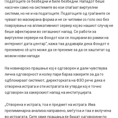
Податоците се безбедни и биле безбедни. Нападот беше
насочен само на системите во кои спаѓаат виртуелни
системи, но не и на податоците. Податоците од граѓаните се
чуваат во маскирана форма и не се читливи со голо око без
поврзување на апликативниот сервер кој во нашиот случај не
беше афектирани во сегашниот напад. Се работи за
виртуелни сервери на Фондот кои се лоцирани во рамки на
интерниот дата центар“, кажа таа додавајќи дека Фондот е
преземено сѐ што може да се преземе за да се заштитат од
можни нови напади.
На новинарско прашање кој е одговорен и дали чувствува
лична одговорност и колку пари бараа хакерите за да го
одблокираат системот, директорката на ФЗО рече дека е
отворена истрага и оти истрагата ќе утврди кој е точно
одговорен за хакерскиот напад на институцијата.
„Отворена е истрага, тоа е предмет на истрага. Има
прелиминарна анализа направено, меѓутоа и таа е вклучена
во истрагата. Сите овие прашања ќе бидат одговорени по