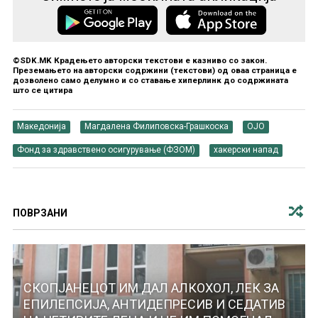
©SDK.MK Крадењето авторски текстови е казниво со закон.
Преземањето на авторски содржини (текстови) од оваа страница е
дозволено само делумно и со ставање хиперлинк до содржината
што се цитира
Македонија
Магдалена Филиповска-Грашкоска
ОЈО
Фонд за здравствено осигурување (ФЗОМ)
хакерски напад
ПОВРЗАНИ
СКОПЈАНЕЦОТ ИМ ДАЛ АЛКОХОЛ, ЛЕК ЗА
ЕПИЛЕПСИЈА, АНТИДЕПРЕСИВ И СЕДАТИВ