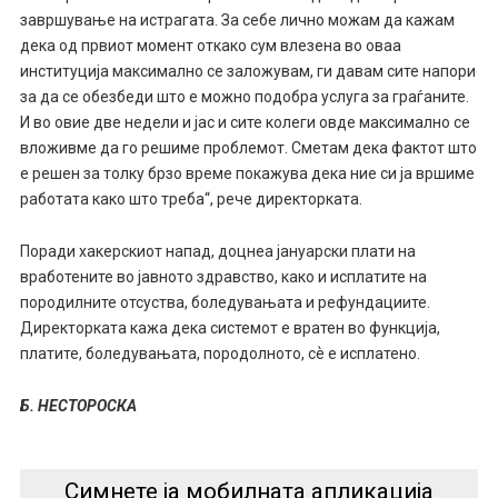
завршување на истрагата. За себе лично можам да кажам
дека од првиот момент откако сум влезена во оваа
институција максимално се заложувам, ги давам сите напори
за да се обезбеди што е можно подобра услуга за граѓаните.
И во овие две недели и јас и сите колеги овде максимално се
вложивме да го решиме проблемот. Сметам дека фактот што
е решен за толку брзо време покажува дека ние си ја вршиме
работата како што треба“, рече директорката.
Поради хакерскиот напад, доцнеа јануарски плати на
вработените во јавното здравство, како и исплатите на
породилните отсуства, боледувањата и рефундациите.
Директорката кажа дека системот е вратен во функција,
платите, боледувањата, породолното, сѐ е исплатено.
Б. НЕСТОРОСКА
Симнете ја мобилната апликација