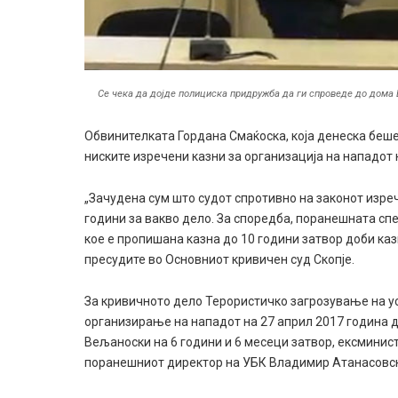
Се чека да дојде полициска придружба да ги спроведе до дома
Обвинителката Гордана Смаќоска, која денеска беш
ниските изречени казни за организација на нападот 
„Зачудена сум што судот спротивно на законот изре
години за вакво дело. За споредба, поранешната сп
кое е пропишана казна до 10 години затвор доби ка
пресудите во Основниот кривичен суд Скопје.
За кривичното дело Терористичко загрозување на ус
организирање на нападот на 27 април 2017 година 
Вељаноски на 6 години и 6 месеци затвор, ексминист
поранешниот директор на УБК Владимир Атанасовски