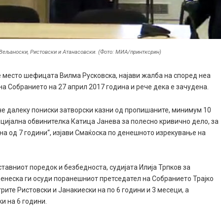
 Вељаноски, Ристовски и Атанасовски. (Фото: МИА/принтксрин)
е место шефицата Вилма Русковска, најави жалба на според неа
на Собранието на 27 април 2017 година и рече дека е зачудена.
че далеку пониски затворски казни од пропишаните, минимум 10
ецијална обвинителка Катица Јанева за полесно кривично дело, за
зна од 7 години“, изјави Смаќоска по денешното изрекување на
тавниот поредок и безбедноста, судијата Илија Трпков за
денеска ги осуди поранешниот претседател на Собранието Трајко
рите Ристовски и Јанакиески на по 6 години и 3 месеци, а
 на 6 години.