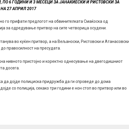
, ПО 6 ГОДИНИ И 3 МЕСЕЦИ ЗА ЈАНАКИЕСКИ И РИСТОВСКИ ЗА
НА 27 АПРИЛ 2017
мно го прифати предлогот на обвинителката Смаќоска од
ија за одредување притвор на сите четворица осудени.
танува во куќен притвор, а на Вељаноски, Ристовски и Атанасовск
 до правосилност на пресудата.
акна нивното пристојно и коректно однесување на двегодишниот
та досега.
ека да дојде полициска придружба да ги спроведе до дома
ојде со полиција, секако три години е нон стоп во притвор или во