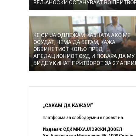
ВЕЉАНОСКИ ОСТАНУВААТ ВО ПРИТВО
ЌЕ СИ ЈА ОДЛЕЖАМ КАЗНАТА АКО МЕ
ОСУДАТ, НЕМА ДА БЕГАМ, КАЖА
ОБВИНЕТИОТ КОЉО ПРЕД
АПЕЛАЦИОНИОТ СУД И ПОБАРА ДА МУ
БИДЕ УКИНАТ ПРИТВОРОТ ЗА 27 АПРИ
„САКАМ ДА КАЖАМ“
платформа за слободоумни е проект на
Издавач: СДК МИХАЈЛОВСКИ ДООЕЛ
Ул. Александар Мартулков 45, 1000 Скопје