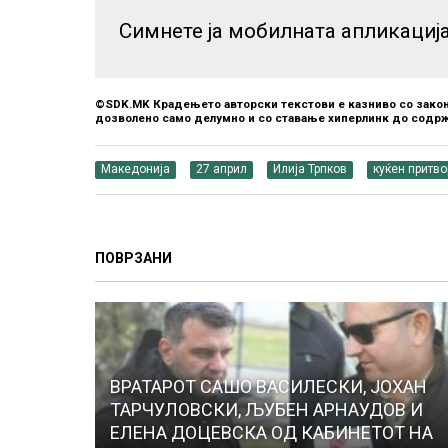
Симнете ја мобилната апликациј
©SDK.MK Крадењето авторски текстови е казниво со закон
дозволено само делумно и со ставање хиперлинк до содрж
Македонија
27 април
Илија Трпков
куќен притво
ПОВРЗАНИ
ВРАТАРОТ САШО ВАСИЛЕСКИ, ЈОХАН
ТАРЧУЛОВСКИ, ЉУБЕН АРНАУДОВ И
ЕЛЕНА ДОЦЕВСКА ОД КАБИНЕТОТ НА