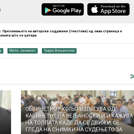
а
. Преземањето на авторски содржини (текстови) од оваа страница е
ината што се цитира
р
Миле Јанакиес
Трајко Вељаноски
ОБВИНЕТИОТ КОЉО ИЗЛЕГУВА ОД
КАБИНЕТОТ НА ВЕЉАНОСКИ И Ѝ КАЖУВА
НА ТОЛПАТА КАДЕ ДА СЕ ДВИЖИ, СЕ
ГЛЕДА НА СНИМКИ НА СУДЕЊЕТО ЗА