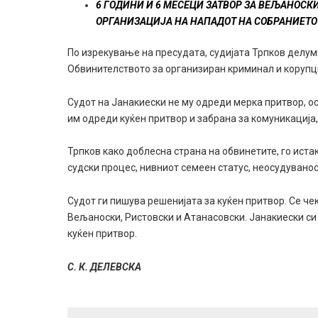
6 ГОДИНИ И 6 МЕСЕЦИ ЗАТВОР ЗА ВЕЉАНОСКИ
ОРГАНИЗАЦИЈА НА НАПАДОТ НА СОБРАНИЕТО 
По изрекување на пресудата, судијата Трпков делу
Обвинителството за организиран криминал и корупц
Судот на Јанакиески не му одреди мерка притвор, ос
им одреди куќен притвор и забрана за комуникација,
Трпков како доблесна страна на обвинетите, го ист
судски процес, нивниот семеен статус, неосудуванос
Судот ги пишува решенијата за куќен притвор. Се ч
Вељаноски, Ристовски и Атанасовски. Јанакиески си д
куќен притвор.
С. К. ДЕЛЕВСКА