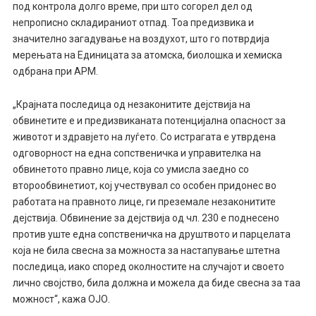
под контрола долго време, при што согорел дел од
непрописно складираниот отпад. Тоа предизвика и
значително загадување на воздухот, што го потврдија
мерењата на Единицата за атомска, биолошка и хемиска
одбрана при АРМ.
„Крајната последица од незаконитите дејствија на
обвинетите е и предизвиканата потенцијална опасност за
животот и здравјето на луѓето. Со истрагата е утврдена
одговорност на една сопственичка и управителка на
обвинетото правно лице, која со умисла заедно со
второобвинетиот, кој учествувал со особен придонес во
работата на правното лице, ги преземале незаконитите
дејствија. Обвинение за дејствија од чл. 230 е поднесено
против уште една сопственичка на друштвото и парцелата
која не била свесна за можноста за настапување штетна
последица, иако според околностите на случајот и своето
лично својство, била должна и можела да биде свесна за таа
можност“, кажа ОЈО.