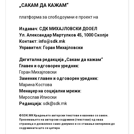
„САКАМ ДА КАЖАМ“
платформа за слободоумни е проект на
Издавач: СДК МИХАЈЛОВСКИ ДООЕЛ
Ул. Александар Мартулков 45, 1000 Скопје
Контакт:
info@sdk.mk
Управител: Горан Михајловски
Дигитална редакција „Сакам да кажам“
Главен и одговорен уредник:
Горан Михајловски
Заменик главен и одговорен уредник:
Марина Костова
Менаџер на социјални мрежи:
Мирослав Илиоски
Редакцијa:
sdk@sdk.mk
©SDK.MK Крадењето авторски текстови е казниво со закон.
Преземањето на авторски содржини (текстови) од оваа
страница е дозволено само делумно и со ставање хиперлинк до
содржината што се цитира