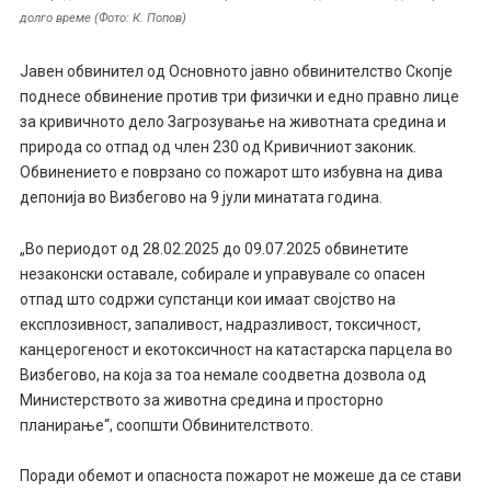
долго време (Фото: К. Попов)
Јавен обвинител од Основното јавно обвинителство Скопје
поднесе обвинение против три физички и едно правно лице
за кривичното дело Загрозување на животната средина и
природа со отпад од член 230 од Кривичниот законик.
Обвинението е поврзано со пожарот што избувна на дива
депонија во Визбегово на 9 јули минатата година.
„Во периодот од 28.02.2025 до 09.07.2025 обвинетите
незаконски оставале, собирале и управувале со опасен
отпад што содржи супстанци кои имаат својство на
експлозивност, запаливост, надразливост, токсичност,
канцерогеност и екотоксичност на катастарска парцела во
Визбегово, на која за тоа немале соодветна дозвола од
Министерството за животна средина и просторно
планирање“, соопшти Обвинителството.
Поради обемот и опасноста пожарот не можеше да се стави