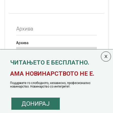
Архива
Архива
ЧИТАЊЕТО Е БЕСПЛАТНО.
Колумната
САКАМ ДА КАЖАМ
излегува од 12
АМА НОВИНАРСТВОТО НЕ Е.
јануари, 1991 година
Поддржете го слободното, независно, професионално
новинарство. Новинарство со интегритет.
ДОНИРАЈ
© 2016 - 2026 Сакам Да Кажам. Сите права задржани |
Маркетинг