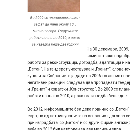
Во 2009 се планираше целиот
зафат да чини околу 10,5
милиони евра. Градежните
работи почна во 2010, а рокот
за изведба беше две години
На 30 декември, 2009,
комисија како најдоб
работи за реконструкција, доградба, адаптација и н
„Бетон“. На тендерот учествуваа и „Гранит“, словене
куполи на Собранието ја даде во 2006 тогашниот пр
негативни реакции, следуваа два пропаднати тендери
и „Гранит“ и хрватски „Конструктор“. Во 2009 се пл
работи почна во 2010, а рокот за изведба беше две 
Во 2012, информациите беа дека првично со „Бетон“
евра, но од потпишувањето на основниот договор с
при изградбата, со „Бетон“ и со други фирми ангажи
веќе во 2012 бил натфрлен за два милиони евра.