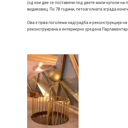
(од кои две се поставени под двете мали куполи на п
видиковец. По 78 години, петоаголната зграда конеч
Ова е прва поголема надградба и реконструкција на 
реконструирана и ентериерно уредена Парламентарнат