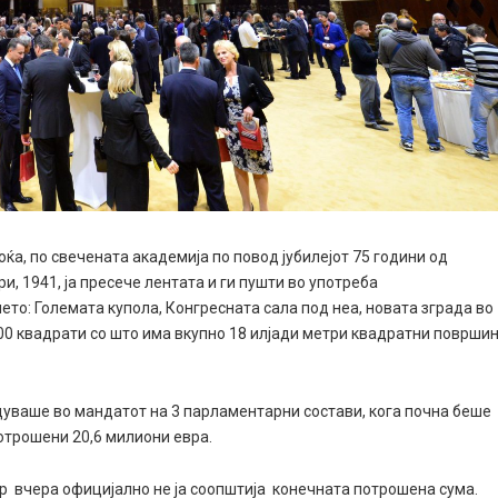
ќа, по свечената академија по повод јубилејот 75 години од
, 1941, ја пресече лентата и ги пушти во употреба
ето: Големата купола, Конгресната сала под неа, новата зграда во
000 квадрати со што има вкупно 18 илјади метри квадратни површи
едуваше во мандатот на 3 парламентарни состави, кога почна беше
потрошени 20,6 милиони евра.
р вчера официјално не ја соопштија конечната потрошена сума.