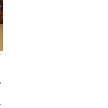
:
а
и