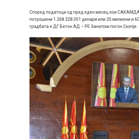
Според податоци од пред еден месец кои САКАМДА
потрошени 1.268.328.051 денари или 20 милиони и 6
градбата е ДГ Бетон АД – РЕ Занатски погон Скопје.