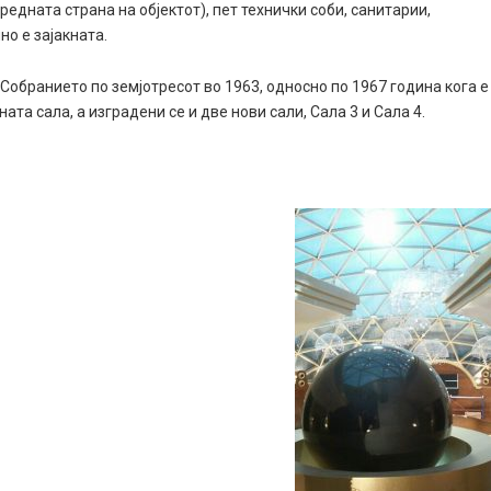
редната страна на објектот), пет технички соби, санитарии,
но е зајакната.
Собранието по земјотресот во 1963, односно по 1967 година кога е
а сала, а изградени се и две нови сали, Сала 3 и Сала 4.