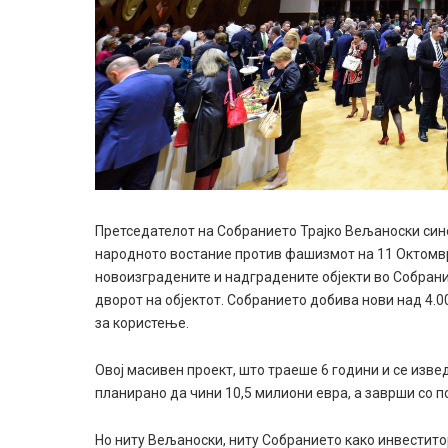
Претседателот на Собранието Трајко Вељаноски сино
народното востание против фашизмот на 11 Октомври
новоизградените и надградените објекти во Собрани
дворот на објектот. Собранието добива нови над 4.
за користење.
Овој масивен проект, што траеше 6 години и се изв
планирано да чини 10,5 милиони евра, а заврши со 
Но ниту Вељаноски, ниту Собранието како инвестито