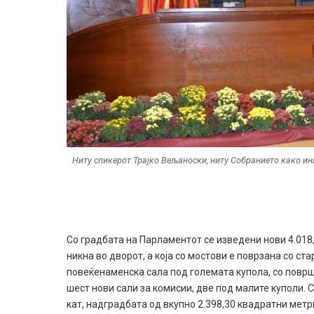
Ниту спикерот Трајко Вељаноски, ниту Собранието како ин
Со градбата на Парламентот се изведени нови 4.018,
никна во дворот, а која со мостови е поврзана со ста
повеќенаменска сала под големата купола, со површ
шест нови сали за комисии, две под малите куполи.
кат, надградбата од вкупно 2.398,30 квадратни метр