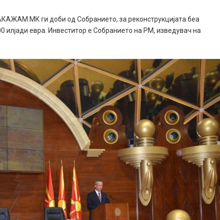
КАЖАМ.МК ги доби од Собранието, за реконструкцијата беа
00 илјади евра. Инвеститор е Собранието на РМ, изведувач на