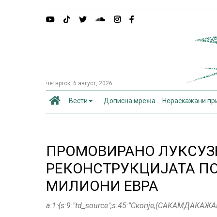
четврток, 6 август, 2026
Вести
Дописна мрежа
Нераскажани пр
ПРОМОВИРАНО ЛУКСУЗ
РЕКОНСТРУКЦИЈАТА ПОЧ
МИЛИОНИ ЕВРА
a:1:{s:9:"td_source";s:45:"Скопје,(САКАМДАКАЖ