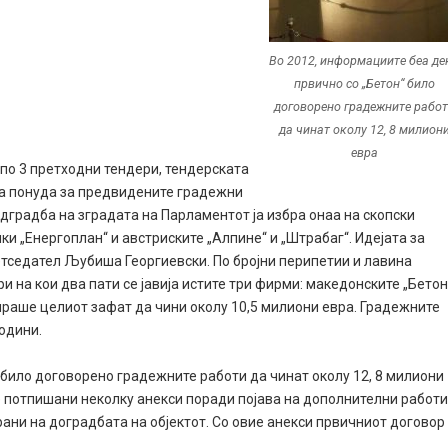
Во 2012, информациите беа де
првично со „Бетон“ било
договорено градежните рабо
да чинат околу 12, 8 милион
евра
 по 3 претходни тендери, тендерската
ра понуда за предвидените градежни
адградба на зградата на Парламентот ја избра онаа на скопски
чки „Енергоплан“ и австриските „Алпине“ и „Штрабаг“. Идејата за
етседател Љубиша Георгиевски. По бројни перипетии и лавина
 на кои два пати се јавија истите три фирми: македонските „Бетон
анираше целиот зафат да чини околу 10,5 милиони евра. Градежните
години.
 било договорено градежните работи да чинат околу 12, 8 милиони
е потпишани неколку анекси поради појава на дополнителни работ
рани на доградбата на објектот. Со овие анекси првичниот договор