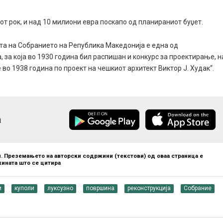
т рок, и над 10 милиони евра поскапо од планираниот буџет.
та на Собранието на Република Македонија е една од
 за која во 1930 година бил распишан и конкурс за проектирање, н
 во 1938 година по проект на чешкиот архитект Виктор Ј. Худак“.
а
. Преземањето на авторски содржини (текстови) од оваа страница е
ината што се цитира
и
куполи
луксузно
површина
реконструкција
Собрание