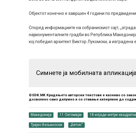
Објектот конечно е завршен 4 години по предвиденио
Според информациите на собранискиот сајт, „зграда
најмонументалните градби во Република Македонија,
кој победил архитект Виктор Лукомски, а изградена е
Симнете ја мобилната апликациј
©SDK.MK Крадењето авторски текстови е казниво со закон
дозволено само делумно и со ставање хиперлинк до содрж
Македонија
11 Октомври
18 илјади метри квадратн
Трајко Вељаноски
„Бетон“