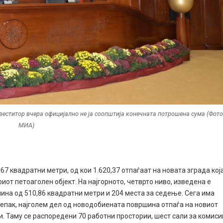
веститор вчера официјално не ја соопштија конечната потрошена сума (Фото
МИА)
67 квадратни метри, од кои 1.620,37 отпаѓаат на новата зграда кој
риот петоаголен објект. На најгорното, четврто ниво, изведена е
ина од 510,86 квадратни метри и 204 места за седење. Сега има
 Сепак, најголем дел од новодобиената површина отпаѓа на новиот
и. Таму се распоредени 70 работни простории, шест сали за комиси