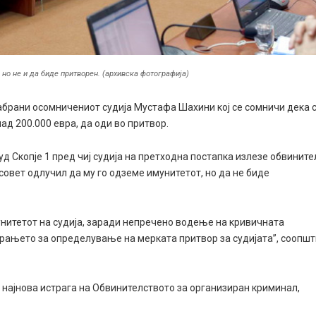
 но не и да биде притворен. (архивска фотографија)
абрани осомничениот судија Мустафа Шахини кој се сомничи дека 
ад 200.000 евра, да оди во притвор.
д Скопје 1 пред чиј судија на претходна постапка излезе обвините
совет одлучил да му го одземе имунитетот, но да не биде
мунитетот на судија, заради непречено водење на кривичната
барањето за определување на мерката притвор за судијата”, соопш
а најнова истрага на Обвинителството за организиран криминал,