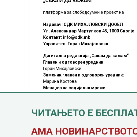
„САКАМ ДА КАЖАМ“
платформа за слободоумни е проект на
Издавач: СДК МИХАЈЛОВСКИ ДООЕЛ
Ул. Александар Мартулков 45, 1000 Скопје
Контакт:
info@sdk.mk
Управител: Горан Михајловски
Дигитална редакција „Сакам да кажам“
Главен и одговорен уредник:
Горан Михајловски
Заменик главен и одговорен уредник:
Марина Костова
Менаџер на социјални мрежи:
Мирослав Илиоски
Редакцијa:
sdk@sdk.mk
ЧИТАЊЕТО Е БЕСПЛА
©SDK.MK Крадењето авторски текстови е казниво со закон.
Преземањето на авторски содржини (текстови) од оваа
страница е дозволено само делумно и со ставање хиперлинк
до содржината што се цитира
АМА НОВИНАРСТВОТО 