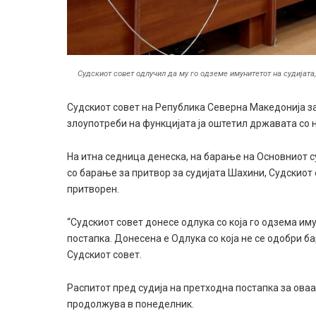
Судскиот совет одлучил да му го одземе имунитетот на судијата,
Судскиот совет на Република Северна Македонија з
злоупотреби на функцијата ја оштетил државата со н
На итна седница денеска, на барање на Основниот су
со барање за притвор за судијата Шахини, Судскиот 
притворен.
“Судскиот совет донесе одлука со која го одзема и
постапка. Донесена е Одлука со која не се одобри 
Судскиот совет.
Распитот пред судија на претходна постапка за ова
продолжува в понеделник.