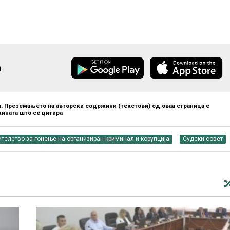
а
. Преземањето на авторски содржини (текстови) од оваа страница е
ината што се цитира
телство за гонење на организиран криминал и корупција
Судски совет