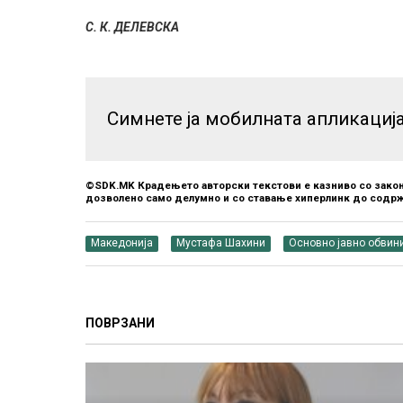
С. К. ДЕЛЕВСКА
Симнете ја мобилната апликациј
©SDK.MK Крадењето авторски текстови е казниво со закон
дозволено само делумно и со ставање хиперлинк до содрж
Македонија
Мустафа Шахини
Основно јавно обвини
ПОВРЗАНИ