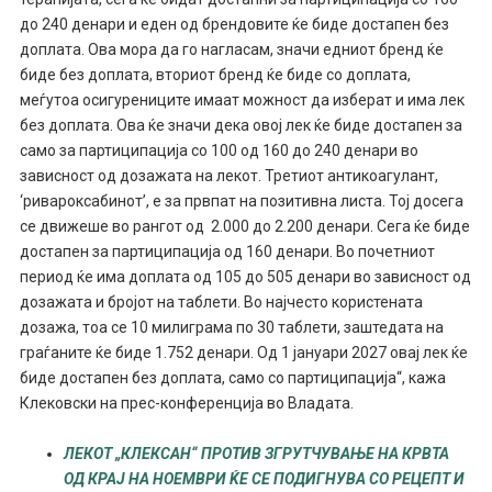
до 240 денари и еден од брендовите ќе биде достапен без
доплата. Ова мора да го нагласам, значи едниот бренд ќе
биде без доплата, вториот бренд ќе биде со доплата,
меѓутоа осигурениците имаат можност да изберат и има лек
без доплата. Ова ќе значи дека овој лек ќе биде достапен за
само за партиципација со 100 од 160 до 240 денари во
зависност од дозажата на лекот. Третиот антикоагулант,
‘ривароксабинот’, е за првпат на позитивна листа. Тој досега
се движеше во рангот од 2.000 до 2.200 денари. Сега ќе биде
достапен за партиципација од 160 денари. Во почетниот
период ќе има доплата од 105 до 505 денари во зависност од
дозажата и бројот на таблети. Во најчесто користената
дозажа, тоа се 10 милиграма по 30 таблети, заштедата на
граѓаните ќе биде 1.752 денари. ​Од 1 јануари 2027 овај лек ќе
биде достапен без доплата, само со партиципација“, кажа
Клековски на прес-конференција во Владата.
ЛЕКОТ „КЛЕКСАН“ ПРОТИВ ЗГРУТЧУВАЊЕ НА КРВТА
ОД КРАЈ НА НОЕМВРИ ЌЕ СЕ ПОДИГНУВА СО РЕЦЕПТ И