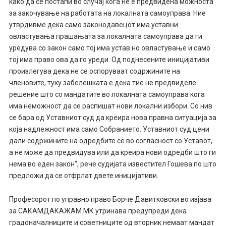
како да се постапи во случај кога не е предвидена можноста
за закочување на работата на локалната самоуправа. Ние
утврдивме дека само законодавецот има уставни
овластувања прашањата за локалната самоуправа да ги
уредува со закон само тој има устав но овластување и само
тој има право ова да го уреди. Од поднесените иницијативи
произлегува дека не се оспоруваат содржините на
членовите, туку забелешката е дека тие не предвиделе
решение што со мандатите во локалната самоуправа кога
има неможност да се распишат нови локални избори. Со нив
се бара од Уставниот суд да креира нова правна ситуација за
која надлежност има само Собранието. Уставниот суд цени
дали содржините на одредбите се во согласност со Уставот,
а не може да предвидува или да креира нови одредби што ги
нема во еден закон“, рече судијата известител Гошева по што
предложи да се отфрлат двете иницијативи.
Професорот по управно право Борче Давитковски во изјава
за САКАМДАКАЖАМ.МК утринава предупреди дека
градоначалниците и советниците од вторник немаат мандат