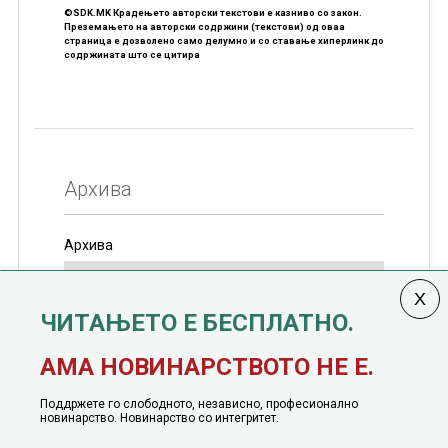
©SDK.MK Крадењето авторски текстови е казниво со закон.
Преземањето на авторски содржини (текстови) од оваа
страница е дозволено само делумно и со ставање хиперлинк до
содржината што се цитира
Архива
Архива
ЧИТАЊЕТО Е БЕСПЛАТНО.
Колумната
САКАМ ДА КАЖАМ
излегува од 12
АМА НОВИНАРСТВОТО НЕ Е.
јануари, 1991 година
Поддржете го слободното, независно, професионално
новинарство. Новинарство со интегритет.