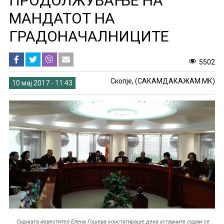
ПРОДОЛЖУВАЊЕ НА
МАНДАТОТ НА
ГРАДОНАЧАЛНИЦИТЕ
5502
Скопје, (САКАМДАКАЖАМ.МК)
10 мај 2017 - 11:43
Судијата известител Елена Гошева констатираше дека уставните судии се