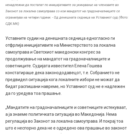
ненадлежни да постапат по иницијативите за укинување на членовите во
Законот за локална самоуправа со кои мандатот на градоначалниците се
огранилува на четири години. - Од денешната седница на Уставниот суд (Фото:
СДК.МК)
Уставните судии на денешната седница едногласно ги
отфрлија иницијативите на Министерството за локална
самоуправа и Светскиот македонски конгрес за
продолжување на мандатот на градоначалниците и
советниците. Судијата известител Елена Гошева
констатираше дека законододавецот, т.е. Собранието не
предвидел ситуација кога локалните избори не можат да
бидат распишани навреме, но Уставниот суд не е надлежен
да го уредува тоа прашање.
„Мандатите на градоначалниците и советниците истекуваат,
а ја знаеме политичката ситуација во Македонија. Нема
регулација во Законот за локална самоуправа. И покрај тоа
што е неспорно дека не е одредено ова прашање во законот