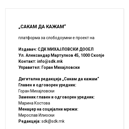
„САКАМ ДА КАЖАМ“
платформа за слободоумни е проект на
Издавач: СДК МИХАЈЛОВСКИ ДООЕЛ
Ул. Александар Мартулков 45, 1000 Скопје
Контакт:
info@sdk.mk
Управител: Горан Михајловски
Дигитална редакција „Сакам да кажам“
Главен и одговорен уредник:
Горан Михајловски
Заменик главен и одговорен уредник:
Марина Костова
Менаџер на социјални мрежи:
Мирослав Илиоски
Редакцијa:
sdk@sdk.mk