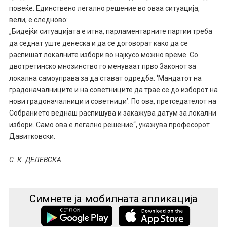
повеќе. Единствено легално решение во оваа ситуација,
вели, е следново:
„Бидејќи ситуацијата е итна, парламентарните партии треба
да седнат уште денеска и да се договорат како да се
распишат локалните избори во најкусо можно време. Со
двотретинско мнозинство го менуваат прво Законот за
локална самоуправа за да стават одредба: ‘Мандатот на
градоначалниците и на советниците да трае се до изборот на
нови градоначалници и советници’. По ова, претседателот на
Собранието веднаш распишува и закажува датум за локални
избори. Само ова е легално решение“, укажува професорот
Давитковски.
С. К. ДЕЛЕВСКА
Симнете ја мобилната апликација