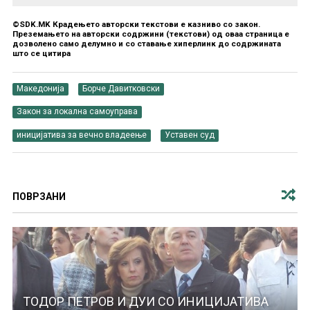
©SDK.MK Крадењето авторски текстови е казниво со закон.
Преземањето на авторски содржини (текстови) од оваа страница е
дозволено само делумно и со ставање хиперлинк до содржината
што се цитира
Македонија
Борче Давитковски
Закон за локална самоуправа
иницијатива за вечно владеење
Уставен суд
ПОВРЗАНИ
ТОДОР ПЕТРОВ И ДУИ СО ИНИЦИЈАТИВА