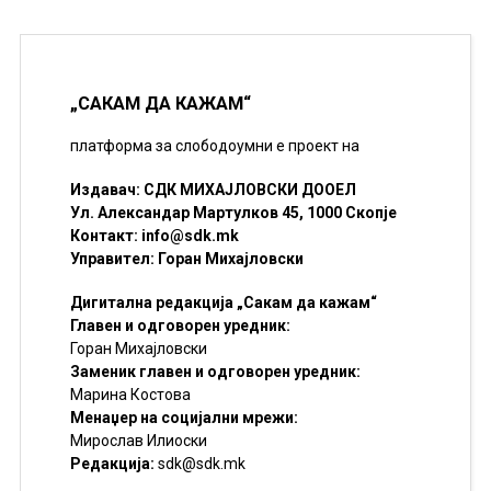
„САКАМ ДА КАЖАМ“
платформа за слободоумни е проект на
Издавач: СДК МИХАЈЛОВСКИ ДООЕЛ
Ул. Александар Мартулков 45, 1000 Скопје
Контакт:
info@sdk.mk
Управител: Горан Михајловски
Дигитална редакција „Сакам да кажам“
Главен и одговорен уредник:
Горан Михајловски
Заменик главен и одговорен уредник:
Марина Костова
Менаџер на социјални мрежи:
Мирослав Илиоски
Редакцијa:
sdk@sdk.mk