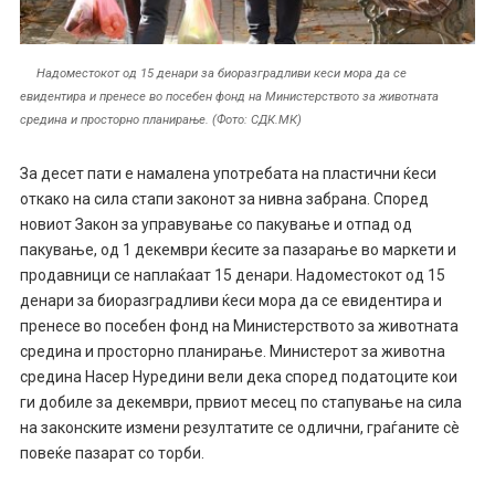
Надоместокот од 15 денари за биоразградливи кеси мора да се
евидентира и пренесе во посебен фонд на Министерството за животната
средина и просторно планирање. (Фото: СДК.МК)
За десет пати е намалена употребата на пластични ќеси
откако на сила стапи законот за нивна забрана. Според
новиот Закон за управување со пакување и отпад од
пакување, од 1 декември ќесите за пазарање во маркети и
продавници се наплаќаат 15 денари. Надоместокот од 15
денари за биоразградливи ќеси мора да се евидентира и
пренесе во посебен фонд на Министерството за животната
средина и просторно планирање. Министерот за животна
средина Насер Нуредини вели дека според податоците кои
ги добиле за декември, првиот месец по стапување на сила
на законските измени резултатите се одлични, граѓаните сè
повеќе пазарат со торби.