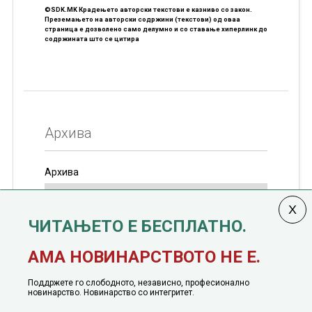
©SDK.MK Крадењето авторски текстови е казниво со закон.
Преземањето на авторски содржини (текстови) од оваа
страница е дозволено само делумно и со ставање хиперлинк до
содржината што се цитира
Архива
Архива
ЧИТАЊЕТО Е БЕСПЛАТНО.
Колумната
САКАМ ДА КАЖАМ
излегува од 12
АМА НОВИНАРСТВОТО НЕ Е.
јануари, 1991 година
Поддржете го слободното, независно, професионално
новинарство. Новинарство со интегритет.