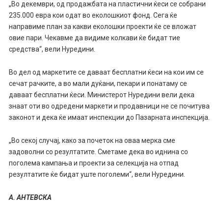
„Во декември, од продажбата на пластични ќеси се собрани
235.000 евра кои одат во еколошкиот фонд. Сега ќе
направиме план за какви еколошки проекти ќе се вложат
овие пари. Чекавме да видиме колкави ќе бидат тие
средства“, вели Нуредини.
Во дел од маркетите се даваат бесплатни ќеси на кои им се
сечат рачките, а во мали дуќани, пекари и понатаму се
даваат бесплатни ќеси. Министерот Нуредини вели дека
знаат оти во одредени маркети и продавници не се почитува
законот и дека ќе имаат инспекции до Пазарната инспекција.
„Во секој случај, како за почеток на оваа мерка сме
задоволни со резултатите. Сметаме дека во иднина со
поголема кампања и проекти за селекција на отпад
резултатите ќе бидат уште поголеми“, вели Нуредини.
А. АНТЕВСКА