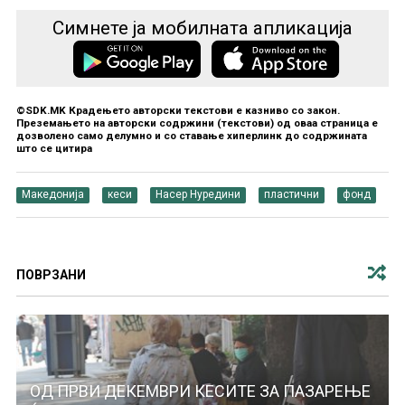
Симнете ја мобилната апликација
©SDK.MK Крадењето авторски текстови е казниво со закон.
Преземањето на авторски содржини (текстови) од оваа страница е
дозволено само делумно и со ставање хиперлинк до содржината
што се цитира
Македонија
кеси
Насер Нуредини
пластични
фонд
ПОВРЗАНИ
ОД ПРВИ ДЕКЕМВРИ КЕСИТЕ ЗА ПАЗАРЕЊЕ