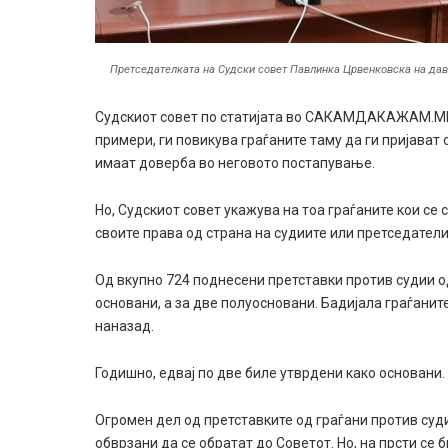
Претседателката на Судски совет Павлинка Црвенковска на дава
Судскиот совет по статијата во САКАМДАКАЖАМ.МК 
примери, ги повикува граѓаните таму да ги пријават
имаат доверба во неговото постапување.
Но, Судскиот совет укажува на тоа граѓаните кои се
своите права од страна на судиите или претседатели
Од вкупно 724 поднесени претставки против судии о
основани, а за две полуосновани. Бадијала граѓанит
наназад.
Годишно, едвај по две биле утврдени како основани.
Огромен дел од претставките од граѓани против суди
обврзани да се обратат до Советот. Но, на прсти се 