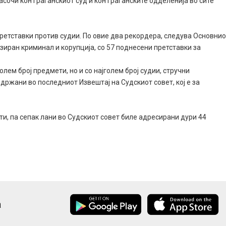
и кон граѓанскиот суд и кон граѓанските одделенија во сите
претставки против судии. По овие два рекордера, следува Основни
изиран криминал и корупција, со 57 поднесени претставки за
олем број предмети, но и со најголем број судии, стручни
држани во последниот Извештај на Судскиот совет, кој е за
ети, па сепак лани во Судскиот совет биле адресирани дури 44
а