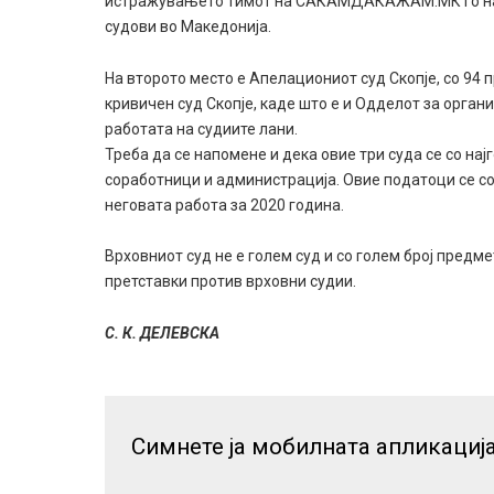
истражувањето тимот на САКАМДАКАЖАМ.МК го насоч
судови во Македонија.
На второто место е Апелациониот суд Скопје, со 94 
кривичен суд Скопје, каде што е и Одделот за орган
работата на судиите лани.
Треба да се напомене и дека овие три суда се со најг
соработници и администрација. Овие податоци се со
неговата работа за 2020 година.
Врховниот суд не е голем суд и со голем број предм
претставки против врховни судии.
С. К. ДЕЛЕВСКА
Симнете ја мобилната апликациј