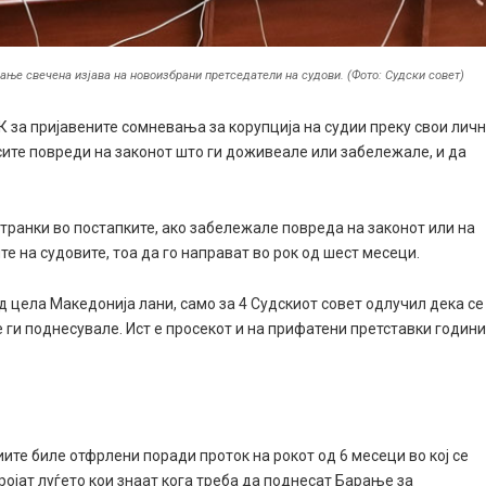
ње свечена изјава на новоизбрани претседатели на судови. (Фото: Судски совет)
за пријавените сомневања за корупција на судии преку свои лич
 сите повреди на законот што ги доживеале или забележале, и да
 странки во постапките, ако забележале повреда на законот или на
те на судовите, тоа да го направат во рок од шест месеци.
д цела Македонија лани, само за 4 Судскиот совет одлучил дека се
е ги поднесувале. Ист е просекот и на прифатени претставки годин
ите биле отфрлени поради проток на рокот од 6 месеци во кој се
бројат луѓето кои знаат кога треба да поднесат Барање за