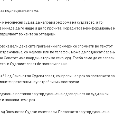
к за поднесување нема.
 и несовесни судии, да направи реформа на судството, а тој
же никаде да го најде и да го прочита. Поради тоа неинформирање 
завршуваат во канта за отпадоци.
вска вели дека сите граѓани чии примери се спомнати во текстот,
о истражување, со мејлови или по телефон, може да поднесат бара
во Советот има координатори за секој суд. Треба само да се запази
о, и Судскиот совет ќе постапи по нив.
 61 од Законот за Судски совет, кој пропишал рок за постапката за
нивните претставки неупотребливи и застарени.
ведување постапка за утврдување на одговорност на судија или
и и поплаки нема рок.
 од Законот за Судски совет вели: Постапката за утврдување на