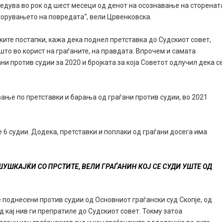
оведува во рок од шест месеци од денот на осознавање на сторенат
сторувањето на повредата“, вели Црвенковска.
ските постапки, кажа дека поднел претставка до Судскиот совет,
што во корист на граѓаните, на правдата. Впрочем и самата
ни против судии за 2020 и бројката за која Советот одлучил дека с
вање по претставки и барања од граѓани против судии, во 2021
 6 судии. Додека, претставки и поплаки од граѓани досега има
.
ШУШКАЈЌИ СО ПРСТИТЕ, ВЕЛИ ГРАЃАНИН КОЈ СЕ СУДИ УШТЕ ОД
е поднесени против судии од Основниот граѓански суд Скопје, од
д кај нив ги препратиле до Судскиот совет. Токму затоа