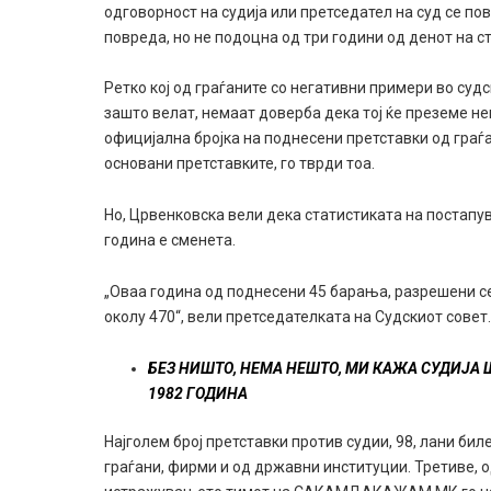
одговорност на судија или претседател на суд се п
повреда, но не подоцна од три години од денот на 
Ретко кој од граѓаните со негативни примери во суд
зашто велат, немаат доверба дека тој ќе преземе не
официјална бројка на поднесени претставки од граѓа
основани претставките, го тврди тоа.
Но, Црвенковска вели дека статистиката на постапу
година е сменета.
„Оваа година од поднесени 45 барања, разрешени се
околу 470“, вели претседателката на Судскиот совет
БЕЗ НИШТО, НЕМА НЕШТО, МИ КАЖА СУДИЈА 
1982 ГОДИНА
Најголем број претставки против судии, 98, лани бил
граѓани, фирми и од државни институции. Третиве, о