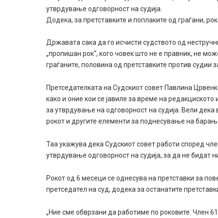
утврдување одговорност на судија.
Додека, за претставките и поплаките од граѓани, ро
Државата сака да го исчисти судството од нестручни
„пропишан рок“, кого човек што не е правник, не мо
граѓаните, половина од претставките против судии 
Претседателката на Судскиот совет Павлина Црвенко
како и оние кои се јавиле за време на редакцискот
за утврдување на одговорност на судија. Вели дека 
рокот и другите елементи за поднесување на барањет
Таа укажува дека Судскиот совет работи според член
утврдување одговорност на судија, за да не бидат 
Рокот од 6 месеци се однесува на претставки за по
претседател на суд, додека за останатите претставк
„Ние сме обврзани да работиме по роковите. Член 61