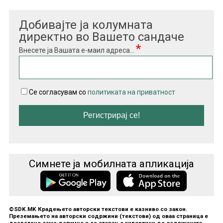
Добивајте ја колумната
директно во Вашето сандаче
*
Внесете ја Вашата е-маил адреса...
Се согласувам со
политиката на приватност
Симнете ја мобилната апликација
©SDK.MK Крадењето авторски текстови е казниво со закон.
Преземањето на авторски содржини (текстови) од оваа страница е
дозволено само делумно и со ставање хиперлинк до содржината