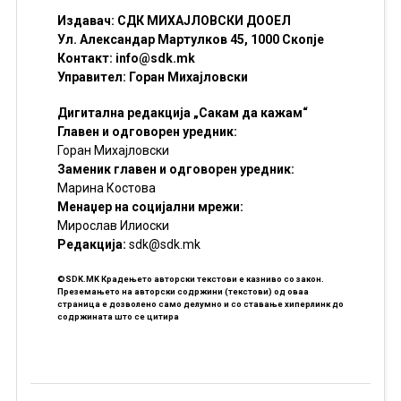
Издавач: СДК МИХАЈЛОВСКИ ДООЕЛ
Ул. Александар Мартулков 45, 1000 Скопје
Контакт:
info@sdk.mk
Управител: Горан Михајловски
Дигитална редакција „Сакам да кажам“
Главен и одговорен уредник:
Горан Михајловски
Заменик главен и одговорен уредник:
Марина Костова
Менаџер на социјални мрежи:
Мирослав Илиоски
Редакцијa:
sdk@sdk.mk
©SDK.MK Крадењето авторски текстови е казниво со закон.
Преземањето на авторски содржини (текстови) од оваа
страница е дозволено само делумно и со ставање хиперлинк до
содржината што се цитира