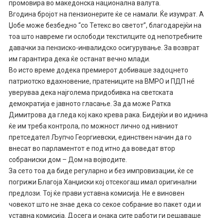
промовира во македонска национална валута.
Вгодина бројот на пензионерите ќе се намали. Ќе изумрат. А
Џобе може безбедно “со Тетекс во светот”, благодарејќи на
тоа што навреме ги ослободи текстилците од непотребните
давачки за пензиско-инвалидско осигурување. За возврат
им гарантира дека ќе останат вечно млади.
Во исто време додека премиерот добиваше задоцнето
патриотско вдахно­вение, пратениците на ВМРО и ПДП нé
уверуваа дека најголема придобивка на светската
демократија е јавното гласање. За да може Ратка
Димитрова да гледа кој како крева рака. Бидејќи и во иднина
ќе им треба контрола, по можност лично од нивниот
претседател Љупчо Георгиевски, единствен начин да го
внесат во парламентот е под итно да воведат втор
собраниски дом – Дом на војводите.
За сето тоа да биде регуларно и без импровизации, ќе се
погрижи Благоја Ханџиски кој отсекогаш имал оригинални
предлози. Тој ќе прави уставна комисија. Не е виновен
човекот што не знае дека со секое собрание во пакет оди и
уставна комисија. Досега и онака сите работи ги решаваше