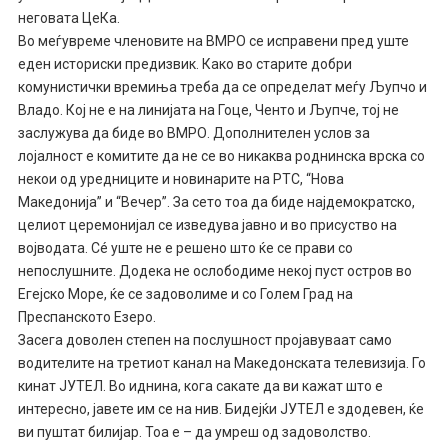
неговата ЦеКа.
Во меѓувреме членовите на ВМРО се исправени пред уште
еден историски предизвик. Како во старите добри
комунистички времиња треба да се определат меѓу Љупчо и
Владо. Кој не е на линијата на Гоце, Ченто и Љупче, тој не
заслужува да биде во ВМРО. Дополнителен услов за
лојалност е комитите да не се во никаква роднинска врска со
некои од уредниците и новинарите на РТС, “Нова
Македонија” и “Вечер”. За сето тоа да биде најдемократско,
целиот церемонијал се изведува јавно и во присуство на
војводата. Сé уште не е решено што ќе се прави со
непослушните. Додека не ослободиме некој пуст остров во
Егејско Море, ќе се задоволиме и со Голем Град на
Преспанското Езеро.
Засега доволен степен на послушност пројавуваат само
водителите на третиот канал на Македонската телевизија. Го
кинат ЈУТЕЛ. Во иднина, кога сакате да ви кажат што е
интересно, јавете им се на нив. Бидејќи ЈУТЕЛ е здодевен, ќе
ви пуштат билијар. Тоа е – да умреш од задоволство.