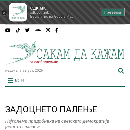
СДК.МК
Преземи
sdk.com.mk
Бесплатно на Google Play
недела, 9 август, 2026
МЕНИ
ЗАДОЦНЕТО ПАЛЕЊЕ
Најголема придобивка на светската демократија -
јавното гласање