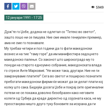
5949
12 јануари 1991 - 17:25
Држ’те го Џобе, додека не одлетал со “Тетекс во светот”,
зашто лошо ни се пишува. Ние сме имале генијален премиер,
ама не сме го познавале.
Му требаа четири и пол години да го фати македонски
вознес и на тие “таму горе” да им манифестира задоцнето
македонско палење. Со законот што шир­о­коградо му го
понуди на старото едноумно собрание, македонската влада
го стресе Анте Марковиќ. “Не може така, другари. Ние не ги
замрзнуваме платите!” Сега во светот и пошироко познатите
пребогати македонски фирми ќе можат да си делат плати кој
колку што сака. Бидејќи досега Џобе и покрај сите оригинални
потези не се покажа доволно безобразен како неговите
колеги од Србија да краде директно од сојузната каса, не му
преостанува ништо друго туку боновите за исхрана да ги