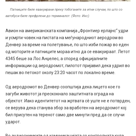
Патниците биле евакуирани преку тобоганите за итни случаи, по што со
автобуси биле префрлени до терминалот. (Фото: Икс)
Авион на американската компанија „Фронтиер ерлајнс“ удри
и усмрти човек на пистата на меѓународниот аеродром во
Денвер за време на полетување, по што изби пожар во еден
од моторите и патниците мораа итно да се евакуираат. Летот
4345 беше за Лос Анџелес, а според официјалните
информации од аеродромот, пилотот пријавил дека удрил во
пешак во петокот околу 23:20 часот по локално време.
Од аеродромот во Денвер соопштија дека лицето кое го
загуби животот ја прескокнало заштитната ограда на
објектот. Иако идентитетот на жртвата сè уште не е потврден,
се верува дека станува збор за вработен на аеродромот кој
бил присутен на теренот само две минути пред да се случи
ударот.
Во аудиоснимките од комуникацијата со контролната кула,