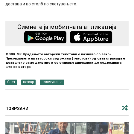
достава и во столб по слетувањето.
Симнете ја мобилната апликација
©SDK.MK Крадењето авторски текстови е казниво со закон.
Преземањето на авторски содржини (текстови) од оваа страница е
дозволено само делумно и со ставање хиперлинк до содржината
што се цитира
Свет
пожар
полетување
ПОВРЗАНИ