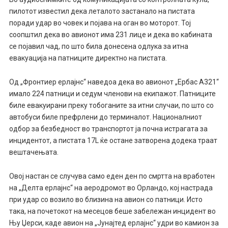
пилотот известил дека леталото застанало на пистата
поради удар во човек и појава на оган во моторот. Тој
соопштил дека во авионот има 231 лице и дека во кабината
се појавил чад, по што била донесена одлука за итна
евакуација на патниците директно на пистата.
Од „Фронтиер ерлајнс“ наведоа дека во авионот „Ербас А321“
имало 224 патници и седум членови на екипажот. Патниците
биле евакуирани преку тобоганите за итни случаи, по што со
автобуси биле префрлени до терминалот. Националниот
одбор за безбедност во транспортот ја почна истрагата за
инцидентот, а пистата 17L ќе остане затворена додека траат
вештачењата.
Овој настан се случува само еден ден по смртта на вработен
на „Делта ерлајнс“ на аеродромот во Орландо, кој настрада
при удар со возило во близина на авион со патници. Исто
така, на почетокот на месецов беше забележан инцидент во
Њу Џерси, каде авион на „Јунајтед ерлајнс“ удри во камион за