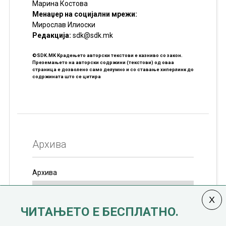
Марина Костова
Менаџер на социјални мрежи:
Мирослав Илиоски
Редакцијa:
sdk@sdk.mk
©SDK.MK Крадењето авторски текстови е казниво со закон.
Преземањето на авторски содржини (текстови) од оваа
страница е дозволено само делумно и со ставање хиперлинк до
содржината што се цитира
Архива
Архива
ЧИТАЊЕТО Е БЕСПЛАТНО.
Колумната
САКАМ ДА КАЖАМ
излегува од 12