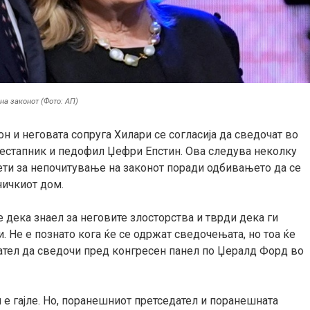
на законот (Фото: АП)
 и неговата сопруга Хилари се согласија да сведочат во
престапник и педофил Џефри Епстин. Ова следува неколку
ети за непочитување на законот поради одбивањето да се
ничкиот дом.
 дека знаел за неговите злосторства и тврди дека ги
. Не е познато кога ќе се одржат сведочењата, но тоа ќе
тел да сведочи пред конгресен панел по Џералд Форд во
и е гајле. Но, поранешниот претседател и поранешната