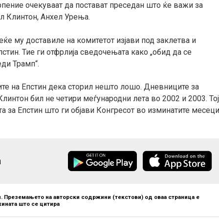
рпение очекуваат да постават преседан што ќе важи за
ил Клинтон, Анхел Урења.
еќе му доставиле на комитетот изјави под заклетва и
стин. Тие ги отфрлија сведочењата како „обид да се
еди Трамп“.
те на Епстин дека сторил нешто лошо. Дневниците за
линтон бил не четири меѓународни лета во 2002 и 2003. То
та за Епстин што ги објави Конгресот во изминатите месеци
а
. Преземањето на авторски содржини (текстови) од оваа страница е
ината што се цитира