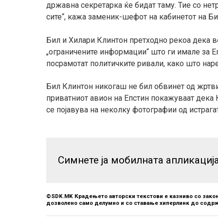
државна секретарка ќе бидат таму. Тие со нет
сите“, кажа заменик-шефот на кабинетот на Б
Бил и Хилари Клинтон претходно рекоа дека в
„ограничените информации“ што ги имале за Еп
посрамотат политичките ривали, како што нар
Бил Клинтон никогаш не бил обвинет од жртви
приватниот авион на Епстин покажуваат дека К
се појавува на неколку фотографии од истрага
Симнете ја мобилната апликациј
©SDK.MK Крадењето авторски текстови е казниво со закон
дозволено само делумно и со ставање хиперлинк до содрж