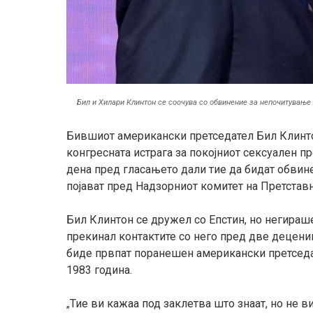
Бил и Хилари Клинтон се соочува со обвинение за непочитување 
Бившиот американски претседател Бил Клинтон
конгресната истрага за покојниот сексуален 
дена пред гласањето дали тие да бидат обвин
појават пред Надзорниот комитет на Претстав
Бил Клинтон се дружел со Епстин, но негираше
прекинал контактите со него пред две децении
биде првпат поранешен американски претседа
1983 година.
Тие ви кажаа под заклетва што знаат, но не в
„