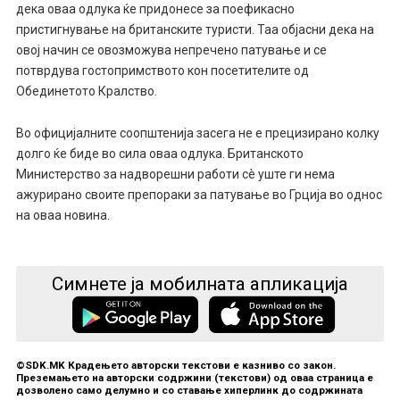
дека оваа одлука ќе придонесе за поефикасно
пристигнување на британските туристи. Таа објасни дека на
овој начин се овозможува непречено патување и се
потврдува гостопримството кон посетителите од
Обединетото Кралство.
Во официјалните соопштенија засега не е прецизирано колку
долго ќе биде во сила оваа одлука. Британското
Министерство за надворешни работи сè уште ги нема
ажурирано своите препораки за патување во Грција во однос
на оваа новина.
Симнете ја мобилната апликација
©SDK.MK Крадењето авторски текстови е казниво со закон.
Преземањето на авторски содржини (текстови) од оваа страница е
дозволено само делумно и со ставање хиперлинк до содржината