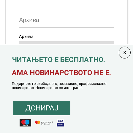
Архива
Архива
ЧИТАЊЕТО Е БЕСПЛАТНО.
Колумната
САКАМ ДА КАЖАМ
излегува од 12
АМА НОВИНАРСТВОТО НЕ Е.
јануари, 1991 година
Поддржете го слободното, независно, професионално
новинарство. Новинарство со интегритет.
ДОНИРАЈ
© 2016 - 2026 Сакам Да Кажам. Сите права задржани |
Маркетинг
понуда
|
Понуда за политичко рекламирање
|
Политика на приватност
|
Политика на инклузија
|
Кодекс на однесување