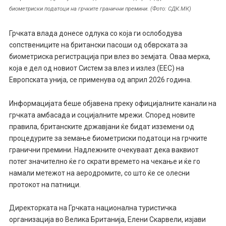
биометриски податоци на грчките гранични премини. (Фото: СДК.МК)
Грчката влада донесе одлука со која ги ослободува
сопствениците на британски пасоши од обврската за
биометриска регистрација при влез во земјата. Оваа мерка,
која е дел од новиот Систем за влез и излез (ЕЕС) на
Европската унија, се применува од април 2026 година.
Информацијата беше објавена преку официјалните канали на
грчката амбасада и социјалните мрежи. Според новите
правила, британските државјани ќе бидат изземени од
процедурите за земање биометриски податоци на грчките
гранични премини. Надлежните очекуваат дека ваквиот
потег значително ќе го скрати времето на чекање и ќе го
намали метежот на аеродромите, со што ќе се олесни
протокот на патници.
Директорката на Грчката национална туристичка
организација во Велика Британија, Елени Скарвели, изјави