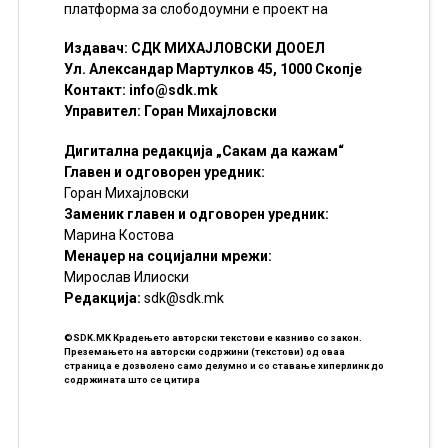
платформа за слободоумни е проект на
Издавач: СДК МИХАЈЛОВСКИ ДООЕЛ
Ул. Александар Мартулков 45, 1000 Скопје
Контакт:
info@sdk.mk
Управител: Горан Михајловски
Дигитална редакција „Сакам да кажам“
Главен и одговорен уредник:
Горан Михајловски
Заменик главен и одговорен уредник:
Марина Костова
Менаџер на социјални мрежи:
Мирослав Илиоски
Редакцијa:
sdk@sdk.mk
©SDK.MK Крадењето авторски текстови е казниво со закон.
Преземањето на авторски содржини (текстови) од оваа
страница е дозволено само делумно и со ставање хиперлинк до
содржината што се цитира