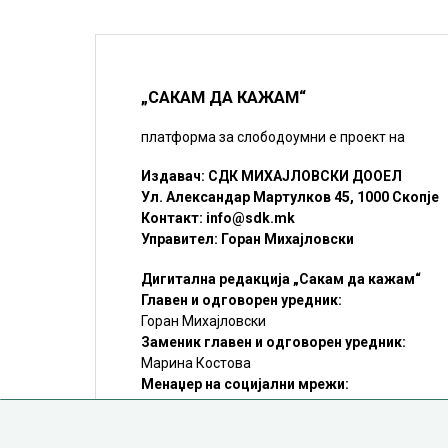
„САКАМ ДА КАЖАМ“
платформа за слободоумни е проект на
Издавач: СДК МИХАЈЛОВСКИ ДООЕЛ
Ул. Александар Мартулков 45, 1000 Скопје
Контакт:
info@sdk.mk
Управител: Горан Михајловски
Дигитална редакција „Сакам да кажам“
Главен и одговорен уредник:
Горан Михајловски
Заменик главен и одговорен уредник:
Марина Костова
Менаџер на социјални мрежи:
Мирослав Илиоски
Редакцијa:
sdk@sdk.mk