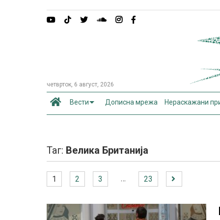
четврток, 6 август, 2026
Вести
Дописна мрежа
Нераскажани пр
Таг:
Велика Британија
…
1
2
3
23