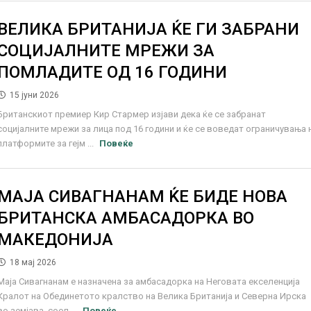
ВЕЛИКА БРИТАНИЈА ЌЕ ГИ ЗАБРАНИ
СОЦИЈАЛНИТЕ МРЕЖИ ЗА
ПОМЛАДИТЕ ОД 16 ГОДИНИ
15 јуни 2026
Британскиот премиер Кир Стармер изјави дека ќе се забранат
социјалните мрежи за лица под 16 години и ќе се воведат ограничувања 
платформите за гејм ...
Повеќе
МАЈА СИВАГНАНАМ ЌЕ БИДЕ НОВА
БРИТАНСКА АМБАСАДОРКА ВО
МАКЕДОНИЈА
18 мај 2026
Маја Сивагнанам е назначена за амбасадорка на Неговата екселенција
Кралот на Обединетото кралство на Велика Британија и Северна Ирска
во земјава, сооп ...
Повеќе