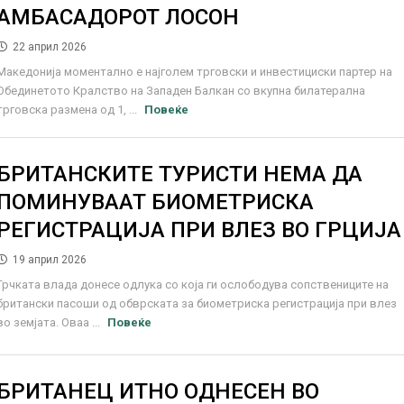
АМБАСАДОРОТ ЛОСОН
22 април 2026
Македонија моментално е најголем трговски и инвестициски партер на
Обединетото Кралство на Западен Балкан со вкупна билатерална
трговска размена од 1, ...
Повеќе
БРИТАНСКИТЕ ТУРИСТИ НЕМА ДА
ПОМИНУВААТ БИОМЕТРИСКА
РЕГИСТРАЦИЈА ПРИ ВЛЕЗ ВО ГРЦИЈА
19 април 2026
Грчката влада донесе одлука со која ги ослободува сопствениците на
британски пасоши од обврската за биометриска регистрација при влез
во земјата. Оваа ...
Повеќе
БРИТАНЕЦ ИТНО ОДНЕСЕН ВО