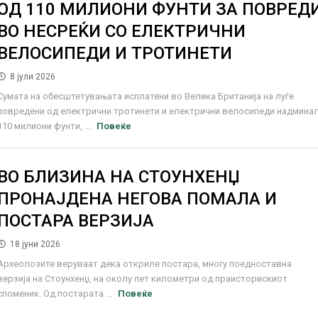
ОД 110 МИЛИОНИ ФУНТИ ЗА ПОВРЕД
ВО НЕСРЕЌИ СО ЕЛЕКТРИЧНИ
ВЕЛОСИПЕДИ И ТРОТИНЕТИ
8 јули 2026
Сумата на обесштетувањата исплатени во Велика Британија на луѓе
повредени од електрични тротинети и електрични велосипеди надмина
110 милиони фунти, ...
Повеќе
ВО БЛИЗИНА НА СТОУНХЕНЏ
ПРОНАЈДЕНА НЕГОВА ПОМАЛА И
ПОСТАРА ВЕРЗИЈА
18 јуни 2026
Археолозите веруваат дека откриле постара, многу поедноставна
верзија на Стоунхенџ, на околу пет километри од праисторискиот
споменик. Од постарата ...
Повеќе