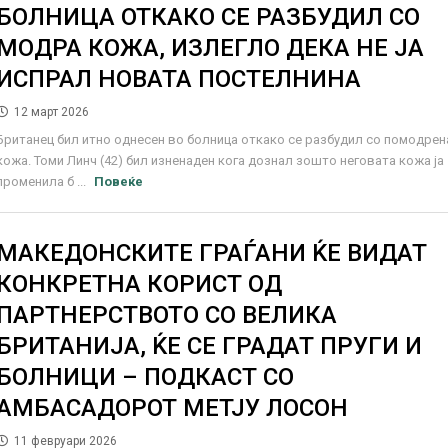
БОЛНИЦА ОТКАКО СЕ РАЗБУДИЛ СО
МОДРА КОЖА, ИЗЛЕГЛО ДЕКА НЕ ЈА
ИСПРАЛ НОВАТА ПОСТЕЛНИНА
12 март 2026
Британец бил итно однесен во болница откако се разбудил со помодрен
кожа. Томи Линч (42) бил изненаден кога дознал зошто неговата кожа ја
променила б ...
Повеќе
МАКЕДОНСКИТЕ ГРАЃАНИ ЌЕ ВИДАТ
КОНКРЕТНА КОРИСТ ОД
ПАРТНЕРСТВОТО СО ВЕЛИКА
БРИТАНИЈА, ЌЕ СЕ ГРАДАТ ПРУГИ И
БОЛНИЦИ – ПОДКАСТ СО
АМБАСАДОРОТ МЕТЈУ ЛОСОН
11 февруари 2026