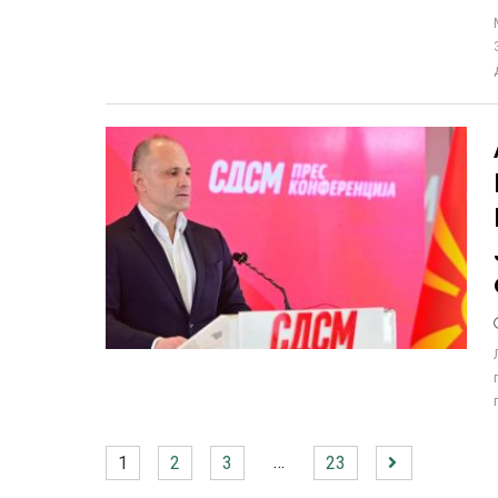
…
1
2
3
23