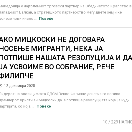
Македонија е најголемиот трговски партнер на Обединетото Кралство 
Западниот Балкан, а стратешкото партнерство меѓу двете земји ќе
донесе нови инвес ...
Повеќе
АКО МИЦКОСКИ НЕ ДОГОВАРА
НОСЕЊЕ МИГРАНТИ, НЕКА ЈА
ПОТПИШЕ НАШАТА РЕЗОЛУЦИЈА И Д
ЈА УСВОИМЕ ВО СОБРАНИЕ, РЕЧЕ
ФИЛИПЧЕ
12 декември 2025
Лидерот на опозициската СДСМ Венко Филипче денеска го повика
премиерот Христијан Мицкоски да ја потпише резолуцијата која ја нуди
партијата, со која ...
Повеќе
10
/ 229 НАПИ