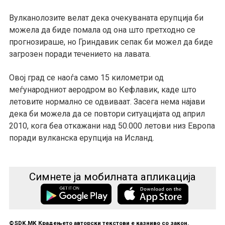
Вулканолозите велат дека очекуваната ерупција би
можела да биде помала од она што претходно се
прогнозираше, но Гриндавик сепак би можел да биде
загрозен поради течението на лавата.
Овој град се наоѓа само 15 километри од
меѓународниот аеродром во Кефлавик, каде што
летовите нормално се одвиваат. Засега нема најави
дека би можела да се повтори ситуацијата од април
2010, кога беа откажани над 50.000 летови низ Европа
поради вулканска ерупција на Исланд.
Симнете ја мобилната апликација
©SDK.MK Крадењето авторски текстови е казниво со закон.