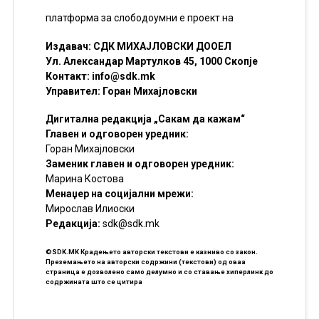
платформа за слободоумни е проект на
Издавач: СДК МИХАЈЛОВСКИ ДООЕЛ
Ул. Александар Мартулков 45, 1000 Скопје
Контакт:
info@sdk.mk
Управител: Горан Михајловски
Дигитална редакција „Сакам да кажам“
Главен и одговорен уредник:
Горан Михајловски
Заменик главен и одговорен уредник:
Марина Костова
Менаџер на социјални мрежи:
Мирослав Илиоски
Редакцијa:
sdk@sdk.mk
©SDK.MK Крадењето авторски текстови е казниво со закон.
Преземањето на авторски содржини (текстови) од оваа
страница е дозволено само делумно и со ставање хиперлинк до
содржината што се цитира