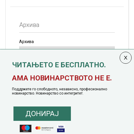
Архива
Архива
ЧИТАЊЕТО Е БЕСПЛАТНО.
Колумната
САКАМ ДА КАЖАМ
излегува од 12
АМА НОВИНАРСТВОТО НЕ Е.
јануари, 1991 година
Поддржете го слободното, независно, професионално
новинарство. Новинарство со интегритет.
ДОНИРАЈ
© 2016 - 2026 Сакам Да Кажам. Сите права задржани |
Маркетинг
понуда
|
Понуда за политичко рекламирање
|
Политика на приватност
|
Политика на инклузија
|
Кодекс на однесување