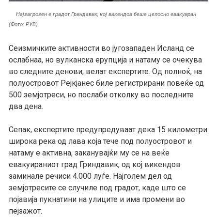
Најзагрозен е градот Гриндавик, кој викендов беше целосно евакуиран
(Фото: РУВ)
Сеизмичките активности во југозападен Исланд се
ослабнаа, но вулканска ерупција и натаму се очекува
во следните денови, велат експертите. Од полноќ, на
полуостровот Рејкјанес биле регистрирани повеќе од
500 земјотреси, но послаби отколку во последните
два дена.
Сепак, експертите предупредуваат дека 15 километри
широка река од лава која тече под полуостровот и
натаму е активна, заканувајќи му се на веќе
евакуираниот град Гриндавик, од кој викендов
заминале речиси 4.000 луѓе. Најголем дел од
земјотресите се случиле под градот, каде што се
појавија пукнатини на улиците и има промени во
пејзажот.