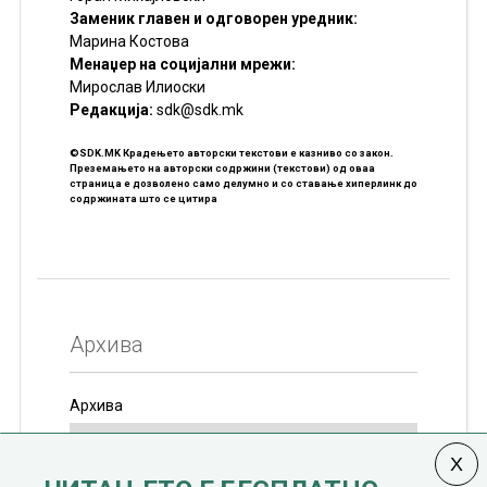
Заменик главен и одговорен уредник:
Марина Костова
Менаџер на социјални мрежи:
Мирослав Илиоски
Редакцијa:
sdk@sdk.mk
©SDK.MK Крадењето авторски текстови е казниво со закон.
Преземањето на авторски содржини (текстови) од оваа
страница е дозволено само делумно и со ставање хиперлинк до
содржината што се цитира
Архива
Архива