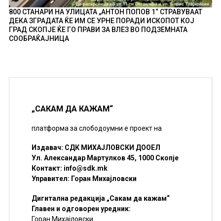
800 СТАНАРИ НА УЛИЦАТА „АНТОН ПОПОВ 1“ СТРАВУВААТ
ДЕКА ЗГРАДАТА ЌЕ ИМ СЕ УРНЕ ПОРАДИ ИСКОПОТ КОЈ
ГРАД СКОПЈЕ ЌЕ ГО ПРАВИ ЗА ВЛЕЗ ВО ПОДЗЕМНАТА
СООБРАЌАЈНИЦА
„САКАМ ДА КАЖАМ“
платформа за слободоумни е проект на
Издавач: СДК МИХАЈЛОВСКИ ДООЕЛ
Ул. Александар Мартулков 45, 1000 Скопје
Контакт:
info@sdk.mk
Управител: Горан Михајловски
Дигитална редакција „Сакам да кажам“
Главен и одговорен уредник:
Горан Михајловски