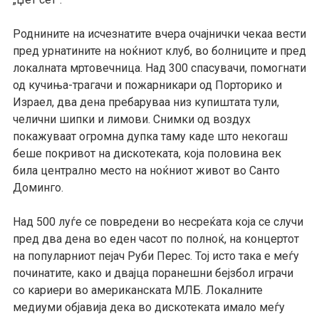
Роднините на исчезнатите вчера очајнички чекаа вести
пред урнатините на ноќниот клуб, во болниците и пред
локалната мртовечница. Над 300 спасувачи, помогнати
од кучиња-трагачи и пожарникари од Порторико и
Израел, два дена пребаруваа низ купиштата тули,
челични шипки и лимови. Снимки од воздух
покажуваат огромна дупка таму каде што некогаш
беше покривот на дискотеката, која половина век
била централно место на ноќниот живот во Санто
Доминго.
Над 500 луѓе се повредени во несреќата која се случи
пред два дена во еден часот по полноќ, на концертот
на популарниот пејач Руби Перес. Тој исто така е меѓу
починатите, како и двајца поранешни бејзбол играчи
со кариери во американската МЛБ. Локалните
медиуми објавија дека во дискотеката имало меѓу