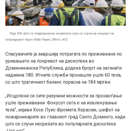
Над 500 луѓе се повредени во несреќата која се случи на концерт на
популарниот пејач Руби Перес (Фото: АП)
Спасувачите ја завршија потрагата по преживеани по
уривањето на покривот на дискотека во
Доминиканска Република, додека бројот на загинати
надмина 180. Итните служби пронашле уште 60 тела,
со што трагичниот биланс порасна на 184 мртви.
Исцрпени се сите разумни можности за пронаоѓање
„
уште преживеани. Фокусот сега е на извлекување
тела“, изјави Хосе Луис Фромета Херасме, шефот на
пожарникарите во главниот град Санто Доминго, каде
што се случи несреќата во популарната дискотека
„Џет сет“.