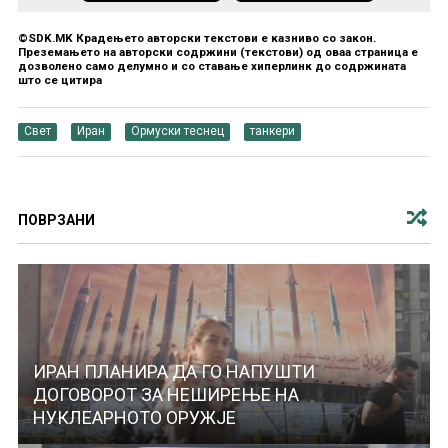
©SDK.MK Крадењето авторски текстови е казниво со закон.
Преземањето на авторски содржини (текстови) од оваа страница е
дозволено само делумно и со ставање хиперлинк до содржината
што се цитира
Свет
Иран
Ормуски теснец
танкери
ПОВРЗАНИ
ИРАН ПЛАНИРА ДА ГО НАПУШТИ
ДОГОВОРОТ ЗА НЕШИРЕЊЕ НА
НУКЛЕАРНОТО ОРУЖЈЕ