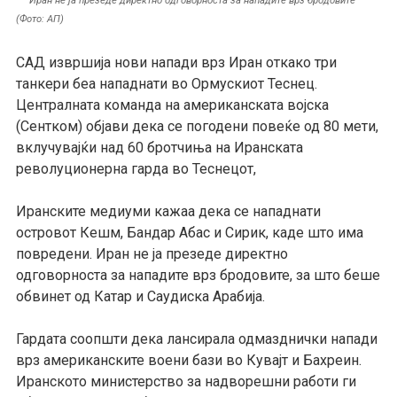
Иран не ја презеде директно одговорноста за нападите врз бродовите
(Фото: АП)
САД извршија нови напади врз Иран откако три
танкери беа нападнати во Ормускиот Теснец.
Централната команда на американската војска
(Сентком) објави дека се погодени повеќе од 80 мети,
вклучувајќи над 60 бротчиња на Иранската
револуционерна гарда во Теснецот,
Иранските медиуми кажаа дека се нападнати
островот Кешм, Бандар Абас и Сирик, каде што има
повредени. Иран не ја презеде директно
одговорноста за нападите врз бродовите, за што беше
обвинет од Катар и Саудиска Арабија.
Гардата соопшти дека лансирала одмазднички напади
врз американските воени бази во Кувајт и Бахреин.
Иранското министерство за надворешни работи ги