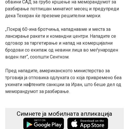
обвини САД за грубо кршење на меморандумот за
разбирање потпишан минатиот месец и предупреди
дека Техеран ќе преземе решителни мерки.
Покрај 60-ина бротчиња, нападнавме и места за
„
лансирање ракети и командни центри. Нападите се
одговор за таргетирање и напад на комерцијални
бродови со екипаж од невини лица во меѓународен
воден пат“, соопшти Сентком.
Пред нападите, американското министерство за
трговија ја отповика одлуката со која привремено беа
укинати нафтените санкции за Иран, што беше дел од
меморандумот за разбирање.
Симнете ја мобилната апликација