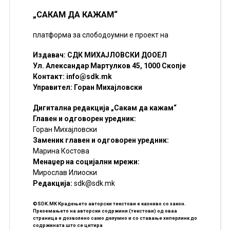
„САКАМ ДА КАЖАМ“
платформа за слободоумни е проект на
Издавач: СДК МИХАЈЛОВСКИ ДООЕЛ
Ул. Александар Мартулков 45, 1000 Скопје
Контакт:
info@sdk.mk
Управител: Горан Михајловски
Дигитална редакција „Сакам да кажам“
Главен и одговорен уредник:
Горан Михајловски
Заменик главен и одговорен уредник:
Марина Костова
Менаџер на социјални мрежи:
Мирослав Илиоски
Редакцијa:
sdk@sdk.mk
©SDK.MK Крадењето авторски текстови е казниво со закон.
Преземањето на авторски содржини (текстови) од оваа
страница е дозволено само делумно и со ставање хиперлинк до
содржината што се цитира