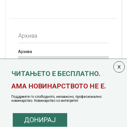
Архива
Архива
ЧИТАЊЕТО Е БЕСПЛАТНО.
Колумната
САКАМ ДА КАЖАМ
излегува од 12
АМА НОВИНАРСТВОТО НЕ Е.
јануари, 1991 година
Поддржете го слободното, независно, професионално
новинарство. Новинарство со интегритет.
ДОНИРАЈ