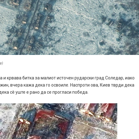
р)
а и крвава битка за малиот источен рударски град Соледар, иако
жин, вчера кажа дека го освоиле. Наспроти ова, Киев тврди дека
дека сè уште е рано да се прогласи победа.