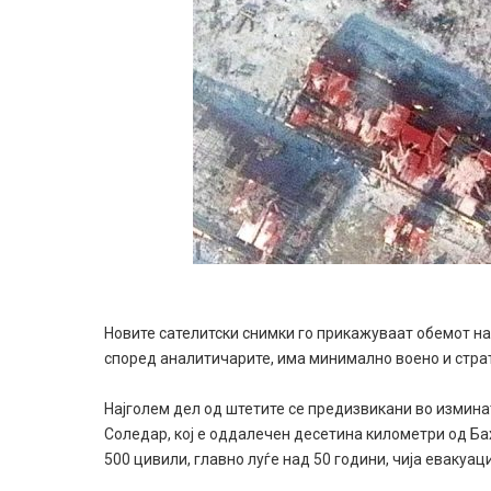
Новите сателитски снимки го прикажуваат обемот на 
според аналитичарите, има минимално воено и стр
Најголем дел од штетите се предизвикани во изминат
Соледар, кој е оддалечен десетина километри од Бах
500 цивили, главно луѓе над 50 години, чија евакуаци