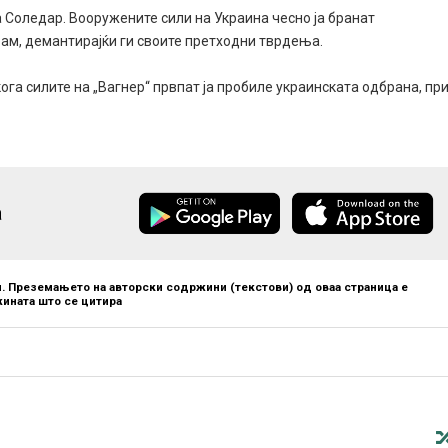
а Соледар. Вооружените сили на Украина чесно ја бранат
рам, демантирајќи ги своите претходни тврдења.
кога силите на „Вагнер“ првпат ја пробиле украинската одбрана, пр
а
. Преземањето на авторски содржини (текстови) од оваа страница е
ината што се цитира