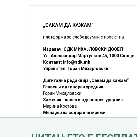
„САКАМ ДА КАЖАМ“
платформа за слободоумни е проект на
Издавач: СДК МИХАЈЛОВСКИ ДООЕЛ
Ул. Александар Мартулков 45, 1000 Скопје
Контакт:
info@sdk.mk
Управител: Горан Михајловски
Дигитална редакција „Сакам да кажам“
Главен и одговорен уредник:
Горан Михајловски
Заменик главен и одговорен уредник:
Марина Костова
Менаџер на социјални мрежи:
Мирослав Илиоски
Редакцијa:
sdk@sdk.mk