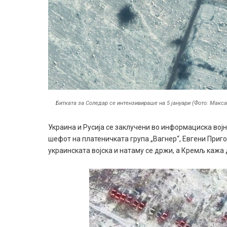
Битката за Соледар се интензивираше на 5 јануари (Фото: Макса
Украина и Русија се заклучени во информациска војн
шефот на платеничката група „Вагнер“, Евгени Приго
украинската војска и натаму се држи, а Кремљ кажа 