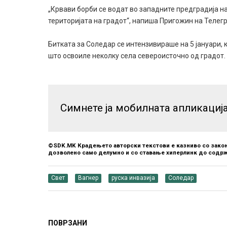
„Крвави борби се водат во западните предградија н
територијата на градот“, напиша Пригожин на Телег
Битката за Соледар се интензивираше на 5 јануари, 
што освоиле неколку села североисточно од градот.
Симнете ја мобилната апликациј
©SDK.MK Крадењето авторски текстови е казниво со закон
дозволено само делумно и со ставање хиперлинк до содрж
Свет
Вагнер
руска инвазија
Соледар
ПОВРЗАНИ