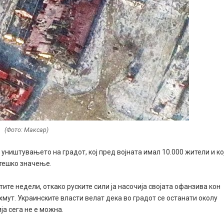
(Фото: Максар)
уништувањето на градот, кој пред војната имал 10.000 жители и кој
атешко значење.
ите недели, откако руските сили ја насочија својата офанзива кон
мут. Украинските власти велат дека во градот се останати околу
ја сега не е можна.