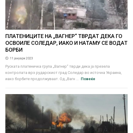
ПЛАТЕНИЦИТЕ НА „ВАГНЕР“ ТВРДАТ ДЕКА ГО
ОСВОИЛЕ СОЛЕДАР, ИАКО И НАТАМУ СЕ ВОДАТ
БОРБИ
11 јануари 2023
Руската платеничка група „Вагнер“ тврди дека ја презела
контролата врз рударскиот град Соледар во источна Украина,
иако борбите продолжуваат. Од „Вагн ...
Повеќе