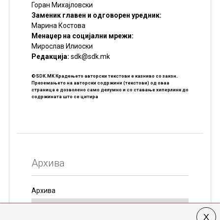
Горан Михајловски
Заменик главен и одговорен уредник:
Марина Костова
Менаџер на социјални мрежи:
Мирослав Илиоски
Редакцијa:
sdk@sdk.mk
©SDK.MK Крадењето авторски текстови е казниво со закон.
Преземањето на авторски содржини (текстови) од оваа
страница е дозволено само делумно и со ставање хиперлинк до
содржината што се цитира
Архива
Архива