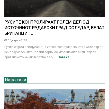
РУСИТЕ КОНТРОЛИРААТ ГОЛЕМ ДЕЛ ОД
ИСТОЧНИОТ РУДАРСКИ ГРАД СОЛЕДАР, ВЕЛАТ
БРИТАНЦИТЕ
10 јануари 2023
Русија е пред освојување на источниот рударски град Соледар по
неколкумесечните крвави борби со украинските сили, објави
британското министерство за о ...
Повеќе
Најчитани