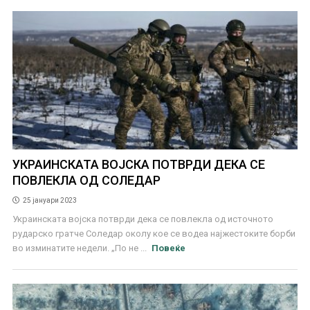
УКРАИНСКАТА ВОЈСКА ПОТВРДИ ДЕКА СЕ
ПОВЛЕКЛА ОД СОЛЕДАР
25 јануари 2023
Украинската војска потврди дека се повлекла од источното
рударско гратче Соледар околу кое се водеа најжестоките борби
во изминатите недели. „По не ...
Повеќе