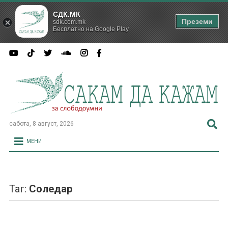
СДК.МК
Преземи
sdk.com.mk
Бесплатно на Google Play
сабота, 8 август, 2026
МЕНИ
Таг:
Соледар