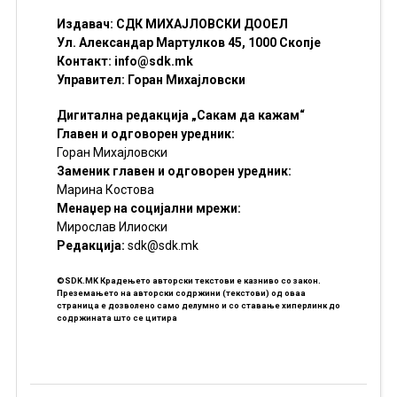
Издавач: СДК МИХАЈЛОВСКИ ДООЕЛ
Ул. Александар Мартулков 45, 1000 Скопје
Контакт:
info@sdk.mk
Управител: Горан Михајловски
Дигитална редакција „Сакам да кажам“
Главен и одговорен уредник:
Горан Михајловски
Заменик главен и одговорен уредник:
Марина Костова
Менаџер на социјални мрежи:
Мирослав Илиоски
Редакцијa:
sdk@sdk.mk
©SDK.MK Крадењето авторски текстови е казниво со закон.
Преземањето на авторски содржини (текстови) од оваа
страница е дозволено само делумно и со ставање хиперлинк до
содржината што се цитира