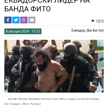
ЕКВАДОРСКИ ЛИДЕР НА
БАНДА ФИТО
1212
Еквадор, (Би-Би-Си)
8 јануари 2024 - 15:23
Адолфо Мекиас Виламар, попознат како Фито, е водач на моќната банда
Лос Чонерос. (Фото: Ројтерс)