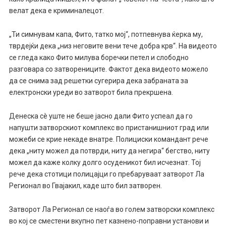
велат дека е криминалецот.
„Ти симнувам капа, Фито, татко мој“, потпевнува ќерка му,
тврдејќи дека „низ неговите вени тече добра крв“. На видеото
се гледа како Фито милува боречки петел и слободно
разговара со затворениците. Фактот дека видеото можело
да се снима зад решетки сугерира дека забраната за
електронски уреди во затворот била прекршена.
Денеска сè уште не беше јасно дали Фито успеал да го
напушти затворскиот комплекс во пристанишниот град или
можеби се крие некаде внатре. Полициски командант рече
дека „ниту можел да потврди, ниту да негира“ бегство, ниту
можел да каже колку долго осуденикот бил исчезнат. Тој
рече дека стотици полицајци го пребаруваат затворот Ла
Регионал во Гвајакил, каде што бил затворен.
Затворот Ла Регионал се наоѓа во голем затворски комплекс
во кој се сместени вкупно пет казнено-поправни установи и