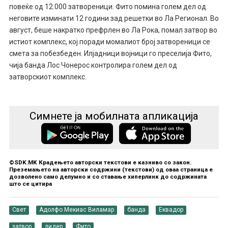
повеќе од 12.000 затвореници. Фито помина голем дел од
неговите изминати 12 години зад решетки во Ла Регионал. Во
август, беше накратко префрлен во Ла Рока, помал затвор во
истиот комплекс, кој поради момалиот број затвореници се
смета за побезбеден. Илјадници војници го преселија Фито,
чија банда Лос Чонерос контролира голем дел од
затворскиот комплекс.
Симнете ја мобилната апликација
©SDK.MK Крадењето авторски текстови е казниво со закон.
Преземањето на авторски содржини (текстови) од оваа страница е
дозволено само делумно и со ставање хиперлинк до содржината
што се цитира
Свет
Адолфо Мекиас Виламар
банда
Еквадор
затвор
лидер
Фито