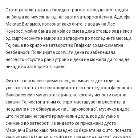
Стотици полицајци во Еквадор трагаат по осудениот водач
на банда кој исчезнал од неговата затворска ќелија. Адолфо
Мекиас Виламар, попознат како Фито, е водач на Лос
Чонерос, моќна банда за која се смета дека стоеше зад некои
од смртоносните немири во затворите во последните месеци.
Тој беше во крило на затворот во Гвајакил со максимална
безбедност. Полицијата соопшти дека го забележала
неговото отсуство рано утрово и дека не можела да го најде
никаде во затворското крило.
Фито е озлогласен криминалец, осомничен дека одигра
улога во атентатот врз кандидатот за претседател Фернандо
Вилависенсио минатата година, на кого му испрати смртни
закани. Тој честопати им се спротивставува на властите, а
неодамна и со објавување на „Наркокоридо“, музичко видео
што ги слави неговите криминални дела, кое делумно е
снимено во затворот. На видеото се прикажани дуото
Маријачи Браво како пее заедно со ќерката на Фито, позната
како кралица Мишел, и го фалат „човекот на честа“, како што