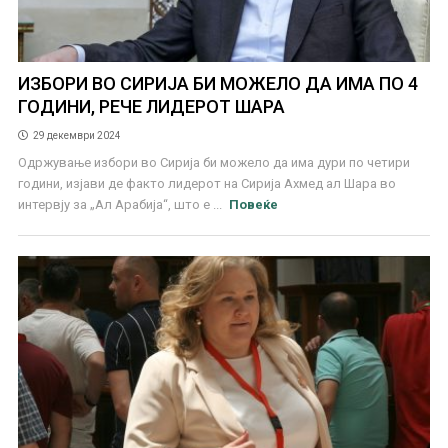
ИЗБОРИ ВО СИРИЈА БИ МОЖЕЛО ДА ИМА ПО 4
ГОДИНИ, РЕЧЕ ЛИДЕРОТ ШАРА
29 декември 2024
Одржување избори во Сирија би можело да има дури по четири
години, изјави де факто лидерот на Сирија Ахмед ал Шара во
интервју за „Ал Арабија“, што е ...
Повеќе