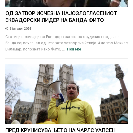
ОД ЗАТВОР ИСЧЕЗНА НАЈОЗЛОГЛАСЕНИОТ
ЕКВАДОРСКИ ЛИДЕР НА БАНДА ФИТО
8 јануари 2024
Стотици полицајци во Еквадор трагаат по осудениот водач на
банда кој исчезнал од неговата затворска ќелија. Адолфо Мекиас
Виламар, попознат како Фито, ...
Повеќе
ПРЕД КРУНИСУВАЊЕТО НА ЧАРЛС УАПСЕН