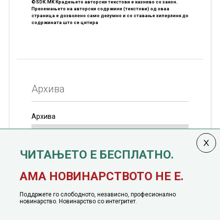
©SDK.MK Крадењето авторски текстови е казниво со закон.
Преземањето на авторски содржини (текстови) од оваа
страница е дозволено само делумно и со ставање хиперлинк до
содржината што се цитира
Архива
Архива
ЧИТАЊЕТО Е БЕСПЛАТНО.
Колумната
САКАМ ДА КАЖАМ
излегува од 12
АМА НОВИНАРСТВОТО НЕ Е.
јануари, 1991 година
Поддржете го слободното, независно, професионално
новинарство. Новинарство со интегритет.