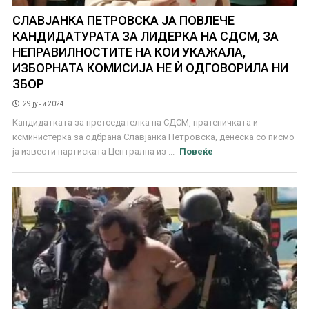
СЛАВЈАНКА ПЕТРОВСКА ЈА ПОВЛЕЧЕ
КАНДИДАТУРАТА ЗА ЛИДЕРКА НА СДСМ, ЗА
НЕПРАВИЛНОСТИТЕ НА КОИ УКАЖАЛА,
ИЗБОРНАТА КОМИСИЈА НЕ Ѝ ОДГОВОРИЛА НИ
ЗБОР
29 јуни 2024
Кандидатката за претседателка на СДСМ, пратеничката и
ксминистерка за одбрана Славјанка Петровска, денеска со писмо
ја извести партиската Централна из ...
Повеќе