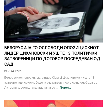
БЕЛОРУСИЈА ГО ОСЛОБОДИ ОПОЗИЦИСКИОТ
ЛИДЕР ЦИХАНОВСКИ И УШТЕ 13 ПОЛИТИЧКИ
ЗАТВОРЕНИЦИ ПО ДОГОВОР ПОСРЕДУВАН ОД
САД
21 јуни 2025
Белорускиот опозициски лидер Сјаргеј Цихановски и уште 13
затвореници се ослободени од затвор и сега се на слобода во
Литванија, соопшти владата на со ...
Повеќе