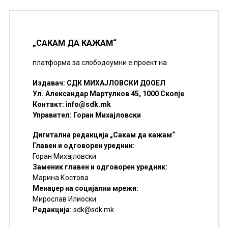
„САКАМ ДА КАЖАМ“
платформа за слободоумни е проект на
Издавач: СДК МИХАЈЛОВСКИ ДООЕЛ
Ул. Александар Мартулков 45, 1000 Скопје
Контакт:
info@sdk.mk
Управител: Горан Михајловски
Дигитална редакција „Сакам да кажам“
Главен и одговорен уредник:
Горан Михајловски
Заменик главен и одговорен уредник:
Марина Костова
Менаџер на социјални мрежи:
Мирослав Илиоски
Редакцијa:
sdk@sdk.mk