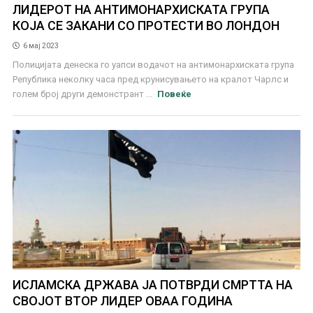
ЛИДЕРОТ НА АНТИМОНАРХИСКАТА ГРУПА
КОЈА СЕ ЗАКАНИ СО ПРОТЕСТИ ВО ЛОНДОН
6 мај 2023
Полицијата денеска го уапси водачот на антимонархиската група
Република неколку часа пред крунисувањето на кралот Чарлс и
голем број други демонстрант ...
Повеќе
ИСЛАМСКА ДРЖАВА ЈА ПОТВРДИ СМРТТА НА
СВОЈОТ ВТОР ЛИДЕР ОВАА ГОДИНА