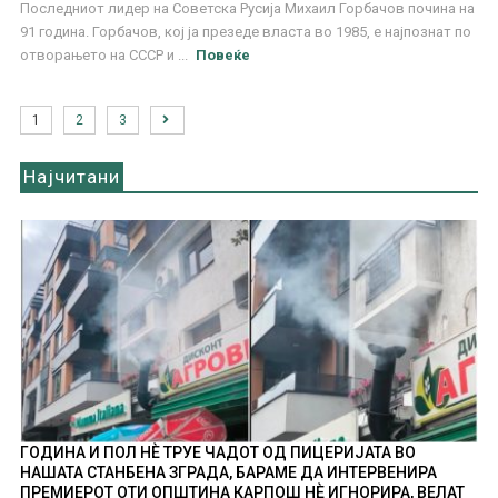
Последниот лидер на Советска Русија Михаил Горбачов почина на
91 година. Горбачов, кој ја презеде власта во 1985, е најпознат по
отворањето на СССР и ...
Повеќе
1
2
3
Најчитани
ГОДИНА И ПОЛ НÈ ТРУЕ ЧАДОТ ОД ПИЦЕРИЈАТА ВО
НАШАТА СТАНБЕНА ЗГРАДА, БАРАМЕ ДА ИНТЕРВЕНИРА
ПРЕМИЕРОТ ОТИ ОПШТИНА КАРПОШ НÈ ИГНОРИРА, ВЕЛАТ