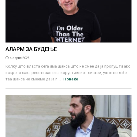
АЛАРМ ЗА БУДЕЊЕ
4 април 2025
Колку што власта сега има шанса што не смее да ја пропушти ако
искрено сака ресетирање на коруптивниот систем, уште повеќе
таа шанса не смееме да ја п ...
Повеќе