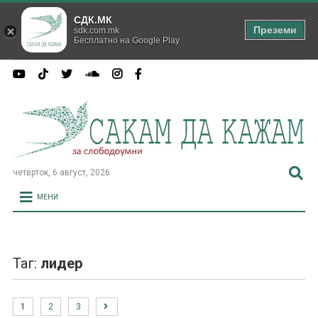
СДК.МК
Преземи
sdk.com.mk
Бесплатно на Google Play
четврток, 6 август, 2026
МЕНИ
Таг:
лидер
1
2
3