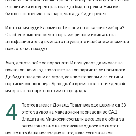
е политички интерес граѓаните да бидат среќни. Ним им е
битно сопственикот на парцелата да биде среќен.
И што ќе им нуди Касами на Тетовци на локалните избори?
Станбен комплекс место парк, избришани имињата на
антифашистите од имињата на улиците и албански знамиња
наместо чист воздух.
Ама, децата веќе се пораснати. И почнуваат да мислат на
поинаков начин од гласачите на кои партиите се навикнати.
Да бидат владеани со страв, со клиентелизам и со евтини
партиски соопштенија. Брзо доаѓа времето кога тие деца ќе
им вратат за паркот што им го продадоа.
4
Претседателот Доналд Трамп воведе царини од 33
отсто за увоз на македонски производи во САД.
Владата на Мицкоски соопшти дека „ова е обид за
репреговарање на трговските односи во светот –
нешто што беше неопходно и што, иако сега за некои