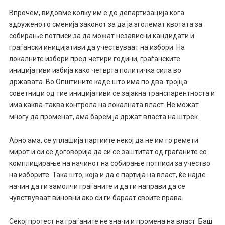
Впрочем, видовме колку им е до департизација кога
здружено го сменија законот за да ја зголемат квотата за
собирање потписи за да можат независни кандидати и
граѓански иницијативи да учествуваат на избори. На
локалните избори пред четири години, граѓанските
иницијативи избија како четврта политичка сила во
државата. Во Општините каде што има по два-тројца
советници од тие иницијативи се зајакна транспарентноста и
има каква-таква контрола на локалната власт. Не можат
многу да променат, ама барем ја држат власта на штрек.
Арно ама, се уплашија партиите некој да не им го ремети
мирот и си се договорија да си се заштитат од граѓаните со
комплицирање на начинот на собирање потписи за учество
на изборите. Така што, која и да е партија на власт, ќе најде
начин да ги замолчи граѓаните и да ги направи да се
чувствуваат виновни ако си ги бараат своите права.
Секој протест на граѓаните не значи и промена на власт. Баш