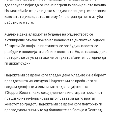
дозволувал пајак да го крене погрешно паркираното возило.
Но, можеби ќе открие и дека младиот полицаец не постапил
како што го учеле, затоа што му било страв да не го изгуби
работното место.
Жално е дека алармот за будење на општеството се
активираше откако пожар во кочанската дискотека однесе
60 жртви. За волја на вистината, се разбуди и власта, се
разбуди и полицијата и обвинителството. Но, се плашам дека
повторно ќе се успијат ако не се тука граѓаните постојано да
ги држат будни.
Надежта ми се враќа кога гледам дека младите си ја бараат
правдата што им следува. Надежта ми се враќа кога ги
гледам девојките и момчињата од иницијативата
#SupportKocani, како секојдневно на инстаграм профилот
прецизно нѐ информираат што прават за да го вратат
животот во градот. Надежта ми се враќа кога повторно ги
прегледувам снимките од болниците во Софија и Белград,