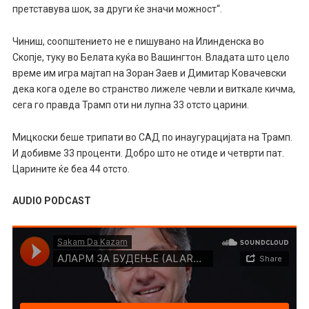
претставува шок, за други ќе значи можност“.
Чиниш, соопштението не е пишувано на Илинденска во
Скопје, туку во Белата куќа во Вашингтон. Владата што цело
време им игра мајтап на Зоран Заев и Димитар Ковачевски
дека кога оделе во странство лижеле чевли и виткале кичма,
сега го правда Трамп оти ни лупна 33 отсто царини.
Мицкоски беше трипати во САД по инаугурацијата на Трамп.
И добивме 33 проценти. Добро што не отиде и четврти пат.
Царините ќе беа 44 отсто.
AUDIO PODCAST