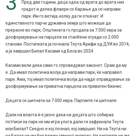
3
Пред две години, деца одеа од врата до врата низ
градот и делеа флаери со барање да се направи
парк. Им го ветија, колку да ги откачат. И
единственото парче државна земја што можеше да
прерасне во парк, Општината го продала за 7.000 евра за
дооформување на парцела за станбени згради со 2.000
станови. Постапката ја почнала Теута Арифи од ДУИ во 2014,
а ја завршил Билал Касами од Беса во 2024.
Касами вели дека само го спроведувал законот. Срам да му
е. Да имал политичка волја да направи парк, ќе направел
парк. Ама, тој имал политичка волја да најде оправдување за
дооформување за приватна парцела за приватен бизнис.
Децата се шитнати за 7.000 евра. Партиите ги шитнале.
Дали на власта ѝ е јасно дека на децата што собираа
потписи за парк не им игра улога дали ги зафркнала Теута
или Билал? Сеедно е кој почнал, кој завршил. Ни на Теута ни
на Билал не им бил важен јавниот интерес. На партиите не им