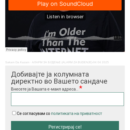
Sakam Da Kazam
·
АЛАРМ ЗА БУДЕЊЕ (ALARM ZA BUDENJE)-04 04 2025
Добивајте ја колумната
директно во Вашето сандаче
*
Внесете ја Вашата е-маил адреса...
Се согласувам со
политиката на приватност