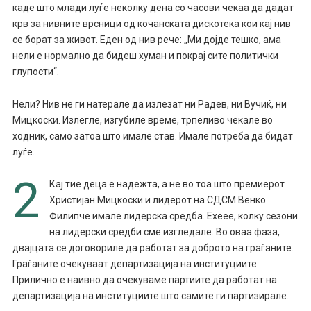
каде што млади луѓе неколку дена со часови чекаа да дадат
крв за нивните врсници од кочанската дискотека кои кај нив
се борат за живот. Еден од нив рече: „Ми дојде тешко, ама
нели е нормално да бидеш хуман и покрај сите политички
глупости“.
Нели? Нив не ги натерале да излезат ни Радев, ни Вучиќ, ни
Мицкоски. Излегле, изгубиле време, трпеливо чекале во
ходник, само затоа што имале став. Имале потреба да бидат
луѓе.
2
Кај тие деца е надежта, а не во тоа што премиерот
Христијан Мицкоски и лидерот на СДСМ Венко
Филипче имале лидерска средба. Ехеее, колку сезони
на лидерски средби сме изгледале. Во оваа фаза,
двајцата се договориле да работат за доброто на граѓаните.
Граѓаните очекуваат департизација на институциите.
Прилично е наивно да очекуваме партиите да работат на
департизација на институциите што самите ги партизирале.