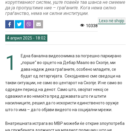
коруптивниот систем, уште повеќе таа шанса не смееме
да ја пропуштиме ние – граѓаните. Кога нема силно
граѓанство, нема ни силни институции.
Lexo në shqip
10338
4 април 2025 - 18:02
1
Една банална видеоснимка за погрешно паркирано
„порше“ во срцето на Дебар Маало во Скопје, ми
дава надеж дека граѓаните, особено младите, се
будат од летаргијата. Секојдневно сме сведоци на
такви ситуации, не само во центарот на Скопје. И не само во
одреден период на денот. Само што, овојпат некој се
одважил и во немоќта пред државата што ги штити
насилниците, решил да го искористи единственото оружје
што го има – да го објави видеото на социјални мрежи.
Внатрешната истрага во МВР можеби ќе открие злоупотреба
на службената должност на младиот полицаец што не