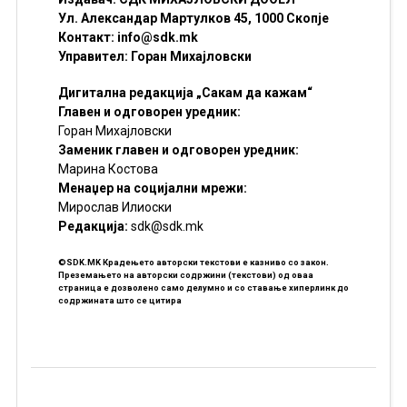
Ул. Александар Мартулков 45, 1000 Скопје
Контакт:
info@sdk.mk
Управител: Горан Михајловски
Дигитална редакција „Сакам да кажам“
Главен и одговорен уредник:
Горан Михајловски
Заменик главен и одговорен уредник:
Марина Костова
Менаџер на социјални мрежи:
Мирослав Илиоски
Редакцијa:
sdk@sdk.mk
©SDK.MK Крадењето авторски текстови е казниво со закон.
Преземањето на авторски содржини (текстови) од оваа
страница е дозволено само делумно и со ставање хиперлинк до
содржината што се цитира