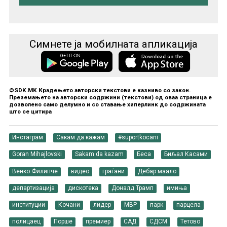
Симнете ја мобилната апликација
©SDK.MK Крадењето авторски текстови е казниво со закон.
Преземањето на авторски содржини (текстови) од оваа страница е
дозволено само делумно и со ставање хиперлинк до содржината
што се цитира
Инстаграм
Сакам да кажам
#suportkocani
Goran Mihajlovski
Sakam da kazam
Беса
Биљал Касами
Венко Филипче
видео
граѓани
Дебар маало
департизација
дискотека
Доналд Трамп
имиња
институции
Кочани
лидер
МВР
парк
парцела
полицаец
Порше
премиер
САД
СДСМ
Тетово