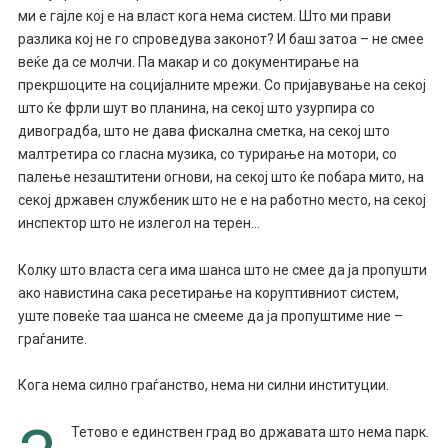
ми е гајле кој е на власт кога нема систем. Што ми прави
разлика кој не го спроведува законот? И баш затоа – не смее
веќе да се молчи. Па макар и со документирање на
прекршоците на социјалните мрежи. Со пријавување на секој
што ќе фрли шут во планина, на секој што узурпира со
дивоградба, што не дава фискална сметка, на секој што
малтретира со гласна музика, со турирање на мотори, со
палење незаштитени огнови, на секој што ќе побара мито, на
секој државен службеник што не е на работно место, на секој
инспектор што не излегол на терен…
Колку што власта сега има шанса што не смее да ја пропушти
ако навистина сака ресетирање на коруптивниот систем,
уште повеќе таа шанса не смееме да ја пропуштиме ние –
граѓаните.
Кога нема силно граѓанство, нема ни силни институции.
Тетово е единствен град во државата што нема парк.