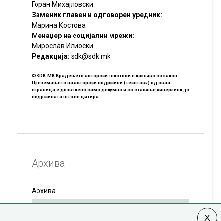
Горан Михајловски
Заменик главен и одговорен уредник:
Марина Костова
Менаџер на социјални мрежи:
Мирослав Илиоски
Редакцијa:
sdk@sdk.mk
©SDK.MK Крадењето авторски текстови е казниво со закон.
Преземањето на авторски содржини (текстови) од оваа
страница е дозволено само делумно и со ставање хиперлинк до
содржината што се цитира
Архива
Архива