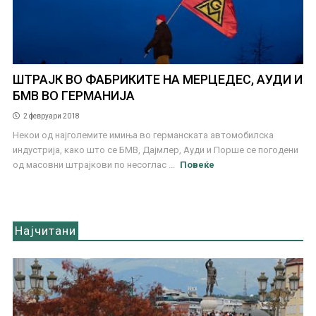
ШТРАЈК ВО ФАБРИКИТЕ НА МЕРЦЕДЕС, АУДИ И
БМВ ВО ГЕРМАНИЈА
2 февруари 2018
Некои од најголемите имиња во германската автомобилска
индустрија, како што се БМВ, Дајмлер, Ауди и Порше се погодени
од масовни штрајкови по несоглас ...
Повеќе
Најчитани