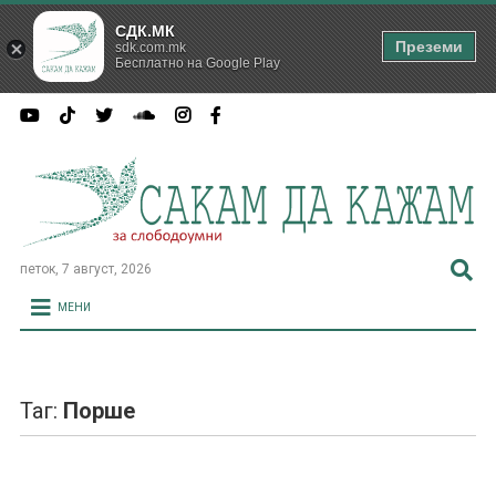
СДК.МК
Преземи
sdk.com.mk
Бесплатно на Google Play
петок, 7 август, 2026
МЕНИ
Таг:
Порше