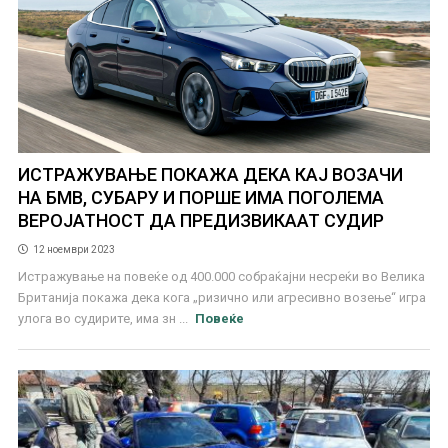
ИСТРАЖУВАЊЕ ПОКАЖА ДЕКА КАЈ ВОЗАЧИ
НА БМВ, СУБАРУ И ПОРШЕ ИМА ПОГОЛЕМА
ВЕРОЈАТНОСТ ДА ПРЕДИЗВИКААТ СУДИР
12 ноември 2023
Истражување на повеќе од 400.000 собраќајни несреќи во Велика
Британија покажа дека кога „ризично или агресивно возење“ игра
улога во судирите, има зн ...
Повеќе