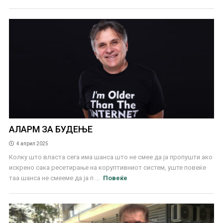
АЛАРМ ЗА БУДЕЊЕ
4 април 2025
Колку што власта сега има шанса што не смее да ја пропушти ако
искрено сака ресетирање на коруптивниот систем, уште повеќе
таа шанса не смееме да ја п ...
Повеќе