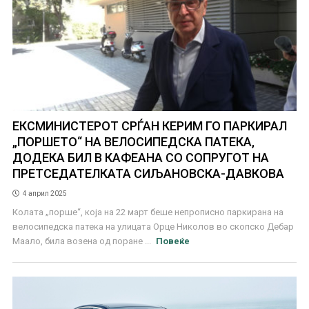
ЕКСМИНИСТЕРОТ СРЃАН КЕРИМ ГО ПАРКИРАЛ
„ПОРШЕТО“ НА ВЕЛОСИПЕДСКА ПАТЕКА,
ДОДЕКА БИЛ В КАФЕАНА СО СОПРУГОТ НА
ПРЕТСЕДАТЕЛКАТА СИЉАНОВСКА-ДАВКОВА
4 април 2025
Колата „порше“, која на 22 март беше непрописно паркирана на
велосипедска патека на улицата Орце Николов во скопско Дебар
Маало, била возена од поране ...
Повеќе