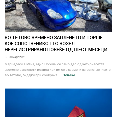
ВО ТЕТОВО ВРЕМЕНО ЗАПЛЕНЕТО И ПОРШЕ
КОЕ СОПСТВЕНИКОТ ГО ВОЗЕЛ
НЕРЕГИСТРИРАНО ПОВЕЌЕ ОД ШЕСТ МЕСЕЦИ
28 март 2021
Мерцедеси, БМВ-а, едно Порше, се само дел од четириесетте
времено запленети возила кои им се одземени на сопствениците
во Тетово, бидејќи при сообраќа ...
Повеќе