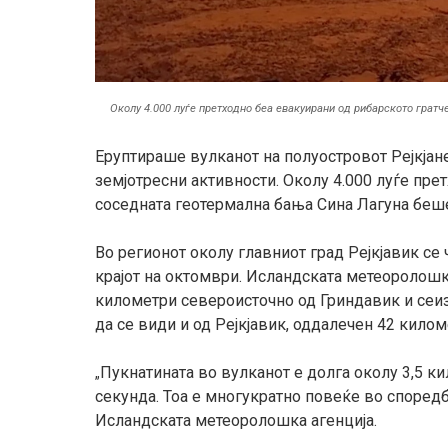
Околу 4.000 луѓе претходно беа евакуирани од рибарското гратч
Еруптираше вулканот на полуостровот Рејкјан
земјотресни активности. Околу 4.000 луѓе пре
соседната геотермална бања Сина Лагуна беш
Во регионот околу главниот град Рејкјавик с
крајот на октомври. Исландската метеоролошка
километри североисточно од Гриндавик и сеиз
да се види и од Рејкјавик, оддалечен 42 кило
Пукнатината во вулканот е долга околу 3,5 ки
„
секунда. Тоа е многукратно повеќе во споредб
Исландската метеоролошка агенција.