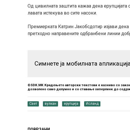
Од цивилната заштита кажаа дека ерупцијата се
лавата истекува во сите насоки.
Премиерката Катрин Јакобсдотир изјави дека 
претходно направените одбранбени линии доб
Симнете ја мобилната апликациј
©SDK.MK Крадењето авторски текстови е казниво со закон
дозволено само делумно и со ставање хиперлинк до содрж
Свет
вулкан
ерупција
Исланд
ПОВРЗАНИ