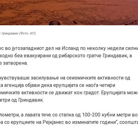
е Гриндавик (Фото: АП)
ес во југозападниот дел на Исланд по неколку недели силн
тходно беа евакуирани од рибарското гратче Гриндавик, а
е затворена.
е чувствуваше засилување на сеизмичките активности од
 агенција објави дека ерупцијата се наоѓа четири
мичките активности се движат кон градот. Ерупцијата мож
метри од Гриндавик.
лометри, а лавата тече со стапка од 100-200 кубни метри во
а со ерупциите на Рејкјанес во изминатите години“, соопшт