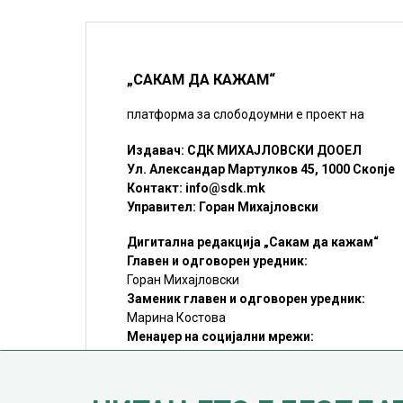
„САКАМ ДА КАЖАМ“
платформа за слободоумни е проект на
Издавач: СДК МИХАЈЛОВСКИ ДООЕЛ
Ул. Александар Мартулков 45, 1000 Скопје
Контакт:
info@sdk.mk
Управител: Горан Михајловски
Дигитална редакција „Сакам да кажам“
Главен и одговорен уредник:
Горан Михајловски
Заменик главен и одговорен уредник:
Марина Костова
Менаџер на социјални мрежи:
Мирослав Илиоски
Редакцијa:
sdk@sdk.mk