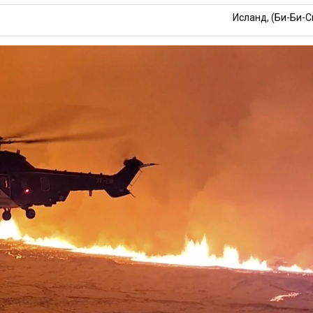
Исланд, (Би-Би-С