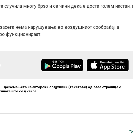
 случила многу брзо и се чини дека е доста голем настан, 
засега нема нарушувања во воздушниот сообраќај, а
ро функционираат.
а
. Преземањето на авторски содржини (текстови) од оваа страница е
ината што се цитира