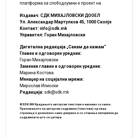
платформа за слободоумни е проект на
Издавач: СДК МИХАЈЛОВСКИ ДООЕЛ
Ул. Александар Мартулков 45, 1000 Скопје
Контакт:
info@sdk.mk
Управител: Горан Михајловски
Дигитална редакција „Сакам да кажам“
Главен и одговорен уредник:
Горан Михајловски
Заменик главен и одговорен уредник:
Марина Костова
Менаџер на социјални мрежи:
Мирослав Илиоски
Редакцијa:
sdk@sdk.mk
©SDK.MK Крадењето авторски текстови е казниво со закон.
Преземањето на авторски содржини (текстови) од оваа
страница е дозволено само делумно и со ставање хиперлинк до
содржината што се цитира