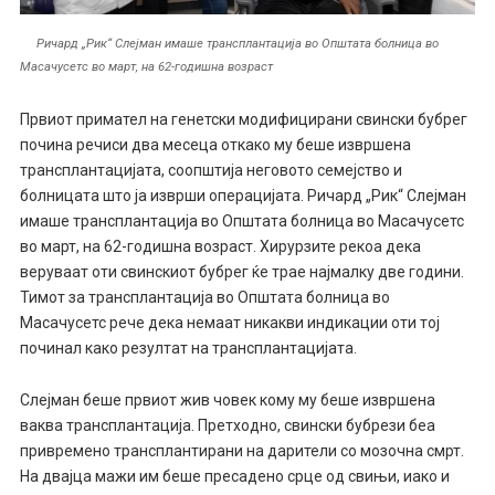
Ричард „Рик“ Слејман имаше трансплантација во Општата болница во
Масачусетс во март, на 62-годишна возраст
Првиот примател на генетски модифицирани свински бубрег
почина речиси два месеца откако му беше извршена
трансплантацијата, соопштија неговото семејство и
болницата што ја изврши операцијата. Ричард „Рик“ Слејман
имаше трансплантација во Општата болница во Масачусетс
во март, на 62-годишна возраст. Хирурзите рекоа дека
веруваат оти свинскиот бубрег ќе трае најмалку две години.
Тимот за трансплантација во Општата болница во
Масачусетс рече дека немаат никакви индикации оти тој
починал како резултат на трансплантацијата.
Слејман беше првиот жив човек кому му беше извршена
ваква трансплантација. Претходно, свински бубрези беа
привремено трансплантирани на дарители со мозочна смрт.
На двајца мажи им беше пресадено срце од свињи, иако и