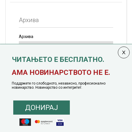
Архива
Архива
ЧИТАЊЕТО Е БЕСПЛАТНО.
Колумната
САКАМ ДА КАЖАМ
излегува од 12
АМА НОВИНАРСТВОТО НЕ Е.
јануари, 1991 година
Поддржете го слободното, независно, професионално
новинарство. Новинарство со интегритет.
ДОНИРАЈ
© 2016 - 2026 Сакам Да Кажам. Сите права задржани |
Маркетинг
понуда
|
Понуда за политичко рекламирање
|
Политика на приватност
|
Политика на инклузија
|
Кодекс на однесување