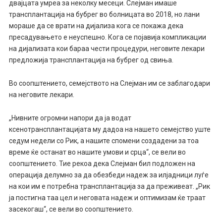
двајцата умреа за неколку месеци. Слејман имаше
трансплантација на бубрег во болницата во 2018, но лани
мораше да се врати на дијализа кога се покажа дека
пресадувањето е неуспешно. Кога се појавија компликации
на дијализата кои бараа чести процедури, неговите лекари
предложија трансплантација на бубрег од свиња.
Во соопштението, семејството на Слејман им се заблагодари
на неговите лекари.
„Нивните огромни напори да ја водат
ксенотрансплантацијата му дадоа на нашето семејство уште
седум недели со Рик, а нашите спомени создадени за тоа
време ќе останат во нашите умови и срца“, се вели во
соопштението. Тие рекоа дека Слејман бил подложен на
операција делумно за да обезбеди надеж за илјадници луѓе
на кои им е потребна трансплантација за да преживеат. „Рик
ја постигна таа цел и неговата надеж и оптимизам ќе траат
засекогаш“, се вели во соопштението.