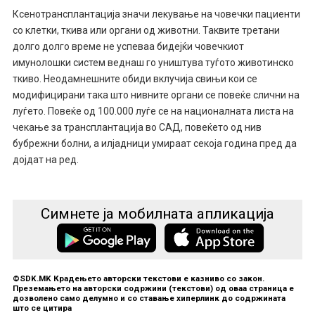
Ксенотрансплантација значи лекување на човечки пациенти
со клетки, ткива или органи од животни. Таквите третани
долго долго време не успеваа бидејќи човечкиот
имунолошки систем веднаш го уништува туѓото животинско
ткиво. Неодамнешните обиди вклучија свињи кои се
модифицирани така што нивните органи се повеќе слични на
луѓето. Повеќе од 100.000 луѓе се на националната листа на
чекање за трансплантација во САД, повеќето од нив
бубрежни болни, а илјадници умираат секоја година пред да
дојдат на ред.
Симнете ја мобилната апликација
©SDK.MK Крадењето авторски текстови е казниво со закон.
Преземањето на авторски содржини (текстови) од оваа страница е
дозволено само делумно и со ставање хиперлинк до содржината
што се цитира