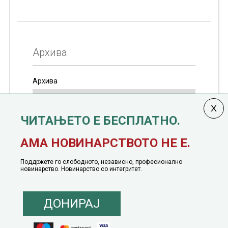
Архива
Архива
ЧИТАЊЕТО Е БЕСПЛАТНО.
Колумната
САКАМ ДА КАЖАМ
излегува од 12
АМА НОВИНАРСТВОТО НЕ Е.
јануари, 1991 година
Поддржете го слободното, независно, професионално
новинарство. Новинарство со интегритет.
ДОНИРАЈ
© 2016 - 2026 Сакам Да Кажам. Сите права задржани |
Маркетинг