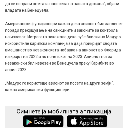
да се поправи штетата нанесена на нашата држава“, објави
владата на Венецуела.
Американски функционери кажаа дека авионот бил запленет
поради прекршување на санкциите и законите за контрола
на извозот. Истрагата покажала дека луѓе блиски на Мадуро
искористиле карипска компанија за да ја прикријат својата
вмешаност во незаконската набавка на авионот во Флорида
на крајот на 2022 и во почетокот на 2023. Авионот потоа
незаконски бил извезен во Венецуела преку Карибите во
април 2023.
„Мадуро го користеше авионот за посети на други земји“,
кажаа американски функционери.
Симнете ја мобилната апликација