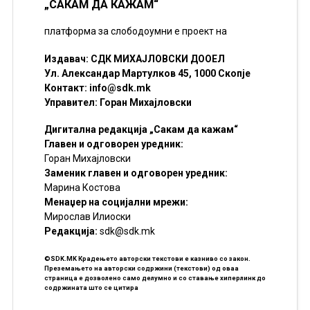
„САКАМ ДА КАЖАМ“
платформа за слободоумни е проект на
Издавач: СДК МИХАЈЛОВСКИ ДООЕЛ
Ул. Александар Мартулков 45, 1000 Скопје
Контакт:
info@sdk.mk
Управител: Горан Михајловски
Дигитална редакција „Сакам да кажам“
Главен и одговорен уредник:
Горан Михајловски
Заменик главен и одговорен уредник:
Марина Костова
Менаџер на социјални мрежи:
Мирослав Илиоски
Редакцијa:
sdk@sdk.mk
©SDK.MK Крадењето авторски текстови е казниво со закон.
Преземањето на авторски содржини (текстови) од оваа
страница е дозволено само делумно и со ставање хиперлинк до
содржината што се цитира