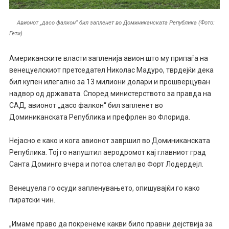
Авионот „дасо фалкон“ бил запленет во Доминиканската Република (Фото:
Гети)
Американските власти запленија авион што му припаѓа на
венецуелскиот претседател Николас Мадуро, тврдејќи дека
бил купен илегално за 13 милиони долари и прошверцуван
надвор од државата. Според министерството за правда на
САД, авионот „дасо фалкон“ бил запленет во
Доминиканската Република и префрлен во Флорида.
Нејасно е како и кога авионот завршил во Доминиканската
Република. Тој го напуштил аеродромот кај главниот град
Санта Доминго вчера и потоа слетал во Форт Лодердејл.
Венецуела го осуди запленувањето, опишувајќи го како
пиратски чин.
„Имаме право да покренеме какви било правни дејствија за