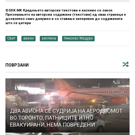
©SDK.MK Крадењето авторски текстови е казниво со закон.
Преземањето на авторски содржини (текстови) од оваа страница е
дозволено само делумно и со ставање хиперлинк до содржината
што се цитира
Свет
авион
заплена
Николас Мадуро
ПОВРЗАНИ
ДВА АВИОНА СЕ СУДРИЈА НА АЕРОДРОМОТ
ВО ТОРОНТО, ПАТНИЦИТЕ ИТНО
ЕВАКУИРАНИ, НЕМА ПОВРЕДЕНИ