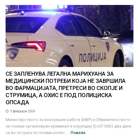
СЕ ЗАПЛЕНУВА ЛЕГАЛНА МАРИХУАНА ЗА
МЕДИЦИНСКИ ПОТРЕБИ КОЈА НЕ ЗАВРШИЛА
ВО ФАРМАЦИЈАТА, ПРЕТРЕСИ ВО СКОПЈЕ И
СТРУМИЦА, А ОХИС Е ПОД ПОЛИЦИСКА
ОПСАДА
5 февруари 2026
Министерството за внатрешни работи (МВР) и Обвинителството
за гонење организиран криминал и корупција (ОЈОГОКК) два дена
се во потрага по големи колич ...
Повеќе