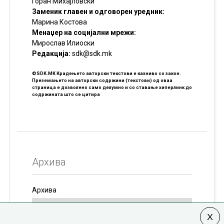
Горан Михајловски
Заменик главен и одговорен уредник:
Марина Костова
Менаџер на социјални мрежи:
Мирослав Илиоски
Редакцијa:
sdk@sdk.mk
©SDK.MK Крадењето авторски текстови е казниво со закон.
Преземањето на авторски содржини (текстови) од оваа
страница е дозволено само делумно и со ставање хиперлинк до
содржината што се цитира
Архива
Архива