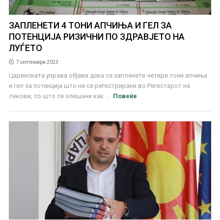
ЗАПЛЕНЕТИ 4 ТОНИ АПЧИЊА И ГЕЛ ЗА
ПОТЕНЦИЈА РИЗИЧНИ ПО ЗДРАВЈЕТО НА
ЛУЃЕТО
7 септември 2023
Царинската управа објави дека се запленети четири тони апчиња
и гел за потенција што не се регистрирани во Регистарот на
лекови, со што се опишани как ...
Повеќе