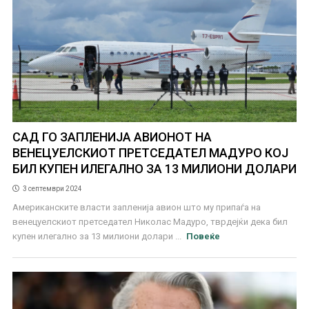
САД ГО ЗАПЛЕНИЈА АВИОНОТ НА
ВЕНЕЦУЕЛСКИОТ ПРЕТСЕДАТЕЛ МАДУРО КОЈ
БИЛ КУПЕН ИЛЕГАЛНО ЗА 13 МИЛИОНИ ДОЛАРИ
3 септември 2024
Американските власти запленија авион што му припаѓа на
венецуелскиот претседател Николас Мадуро, тврдејќи дека бил
купен илегално за 13 милиони долари ...
Повеќе