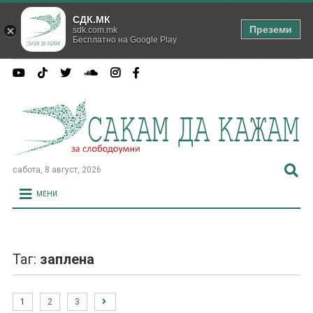
СДК.МК
Преземи
sdk.com.mk
Бесплатно на Google Play
сабота, 8 август, 2026
МЕНИ
Таг:
заплена
1
2
3