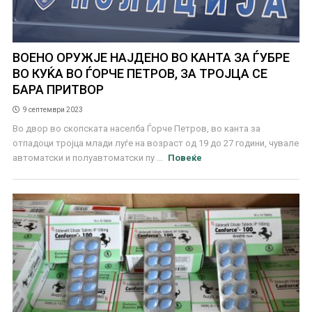
ВОЕНО ОРУЖЈЕ НАЈДЕНО ВО КАНТА ЗА ЃУБРЕ
ВО КУЌА ВО ЃОРЧЕ ПЕТРОВ, ЗА ТРОЈЦА СЕ
БАРА ПРИТВОР
9 септември 2023
Во двор во скопската населба Ѓорче Петров, во канта за
отпадоци тројца млади луѓе на возраст од 19 до 27 години, чувале
автоматски и полуавтоматски пу ...
Повеќе