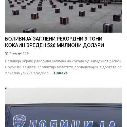
БОЛИВИЈА ЗАПЛЕНИ РЕКОРДНИ 9 ТОНИ
КОКАИН ВРЕДЕН 526 МИЛИОНИ ДОЛАРИ
7 јануари 2024
Боливија објави рекордна заплена на кокаин од западниот регион
Оруро во земјата, соопштија властите, проценувајќи ја дрогата со
локална улична вреднос ...
Повеќе